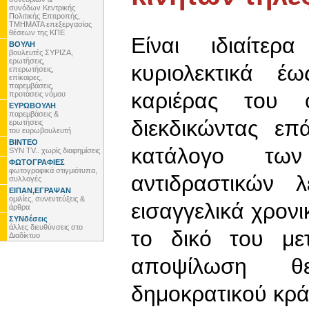
συνόδων Κεντρικής
Πολιτικής Επιτροπής,
ΤΜΗΜΑΤΑ επεξεργασίας
θέσεων της ΚΠΕ
Είναι ιδιαίτε
ΒΟΥΛΗ
βουλευτές ΣΥΡΙΖΑ,
ερωτήσεις,
κυριολεκτικά έ
επερωτήσεις,
επίκαιρες,
παρεμβάσεις,
καριέρας του 
προτάσεις νόμου
ΕΥΡΩΒΟΥΛΗ
παρεμβάσεις &
διεκδικώντας επ
ερωτήσεις
του ευρωβουλευτή
ΒΙΝΤΕΟ
κατάλογο τω
SYN TV.. χωρίς διαφημίσεις
ΦΩΤΟΓΡΑΦΙΕΣ
φωτογραφικά στιγμιότυπα,
αντιδραστικών 
συλλογές
ΕΙΠΑΝ,ΕΓΡΑΨΑΝ
ομιλίες, συνεντεύξεις &
εισαγγελικά χρονι
άρθρα
ΣΥΝδέσεις
άλλες διευθύνσεις στο
το δικό του μετ
Διαδίκτυο
αποψίλωση θ
δημοκρατικού κρά