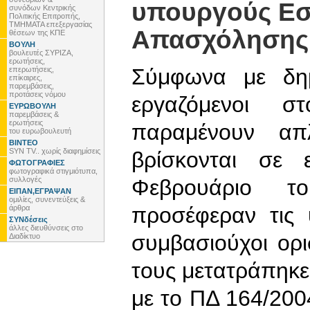
υπουργούς Εσ
συνόδων Κεντρικής
Πολιτικής Επιτροπής,
ΤΜΗΜΑΤΑ επεξεργασίας
Απασχόλησης
θέσεων της ΚΠΕ
ΒΟΥΛΗ
βουλευτές ΣΥΡΙΖΑ,
ερωτήσεις,
Σύμφωνα με δημ
επερωτήσεις,
επίκαιρες,
παρεμβάσεις,
προτάσεις νόμου
εργαζόμενοι σ
ΕΥΡΩΒΟΥΛΗ
παρεμβάσεις &
ερωτήσεις
παραμένουν απ
του ευρωβουλευτή
ΒΙΝΤΕΟ
SYN TV.. χωρίς διαφημίσεις
βρίσκονται σε 
ΦΩΤΟΓΡΑΦΙΕΣ
φωτογραφικά στιγμιότυπα,
συλλογές
Φεβρουάριο τ
ΕΙΠΑΝ,ΕΓΡΑΨΑΝ
ομιλίες, συνεντεύξεις &
προσέφεραν τις
άρθρα
ΣΥΝδέσεις
άλλες διευθύνσεις στο
συμβασιούχοι ορ
Διαδίκτυο
τους μετατράπηκ
με το ΠΔ 164/200