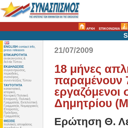
ΑΡΧΗ
ΕΠΙΚΟΙΝΩΝΙΑ
S
ENGLISH
contact info,
21/07/2009
press releases
ΕΠΙΚΑΙΡΟΤΗΤΑ
ανακοινώσεις &
δελτία Τύπου
18 μήνες απλ
ΕΚΔΗΛΩΣΕΙΣ
συγκεντρώσεις,
περιοδείες,
παραμένουν 
συσκέψεις,
συνεντεύξεις Τύπου
ΤΑΥΤΟΤΗΤΑ
εργαζόμενοι 
καταστατικό,
ιστορικό,
Κεντρική Πολιτική
Δημητρίου (
Επιτροπή, Πολιτική
Γραμματεία, Εκτελεστική
Γραμματεία, Νομαρχιακές
Επιτροπές,
Πρόεδρος,
Γραμματέας
Ερώτηση Θ. Λ
ΘΕΣΕΙΣ
πολιτικές αποφάσεις
συνεδρίων &