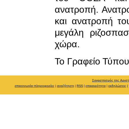
ανατροπή. Ανατρο
και ανατροπή του
μεγάλη ριζοσπασ
χώρα.
To Γραφείο Τύπο
Συνασπισμός της Αριστ
επικοινωνία-πληροφορίες
|
αναζήτηση
|
RSS
|
επικαιρότητα
|
εκδηλώσεις
|