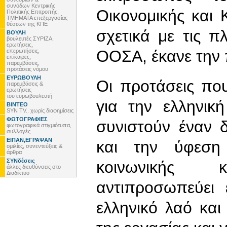
συνόδων Κεντρικής
Οικονομικής και 
Πολιτικής Επιτροπής,
ΤΜΗΜΑΤΑ επεξεργασίας
θέσεων της ΚΠΕ
σχετικά με τις π
ΒΟΥΛΗ
βουλευτές ΣΥΡΙΖΑ,
ερωτήσεις,
ΟΟΣΑ, έκανε την
επερωτήσεις,
επίκαιρες,
παρεμβάσεις,
προτάσεις νόμου
ΕΥΡΩΒΟΥΛΗ
Οι προτάσεις πο
παρεμβάσεις &
ερωτήσεις
του ευρωβουλευτή
για την ελληνικ
ΒΙΝΤΕΟ
SYN TV.. χωρίς διαφημίσεις
ΦΩΤΟΓΡΑΦΙΕΣ
συνιστούν έναν 
φωτογραφικά στιγμιότυπα,
συλλογές
ΕΙΠΑΝ,ΕΓΡΑΨΑΝ
και την ύφεση
ομιλίες, συνεντεύξεις &
άρθρα
ΣΥΝδέσεις
κοινωνικής 
άλλες διευθύνσεις στο
Διαδίκτυο
αντιπροσωπεύει 
ελληνικό λαό κα