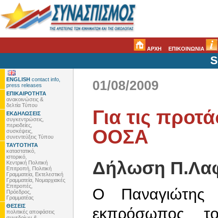
ΑΡΧΗ
ΕΠΙΚΟΙΝΩΝΙΑ
S
ENGLISH
contact info,
01/08/2009
press releases
ΕΠΙΚΑΙΡΟΤΗΤΑ
ανακοινώσεις &
δελτία Τύπου
Για τις προτά
ΕΚΔΗΛΩΣΕΙΣ
συγκεντρώσεις,
περιοδείες,
ΟΟΣΑ
συσκέψεις,
συνεντεύξεις Τύπου
ΤΑΥΤΟΤΗΤΑ
καταστατικό,
ιστορικό,
Δήλωση Π.Λα
Κεντρική Πολιτική
Επιτροπή, Πολιτική
Γραμματεία, Εκτελεστική
Γραμματεία, Νομαρχιακές
Επιτροπές,
Ο Παναγιώτης Λ
Πρόεδρος,
Γραμματέας
ΘΕΣΕΙΣ
εκπρόσωπος τ
πολιτικές αποφάσεις
συνεδρίων &