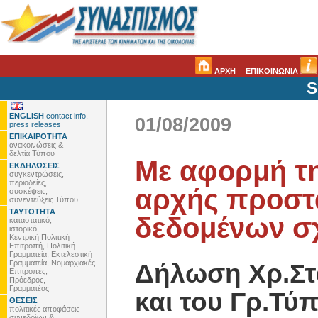
ΑΡΧΗ
ΕΠΙΚΟΙΝΩΝΙΑ
S
ENGLISH
contact info,
01/08/2009
press releases
ΕΠΙΚΑΙΡΟΤΗΤΑ
ανακοινώσεις &
δελτία Τύπου
Με αφορμή τ
ΕΚΔΗΛΩΣΕΙΣ
συγκεντρώσεις,
περιοδείες,
αρχής προστ
συσκέψεις,
συνεντεύξεις Τύπου
ΤΑΥΤΟΤΗΤΑ
δεδομένων σχ
καταστατικό,
ιστορικό,
Κεντρική Πολιτική
Επιτροπή, Πολιτική
Γραμματεία, Εκτελεστική
Γραμματεία, Νομαρχιακές
Δήλωση Χρ.Στ
Επιτροπές,
Πρόεδρος,
Γραμματέας
και του Γρ.Τύ
ΘΕΣΕΙΣ
πολιτικές αποφάσεις
συνεδρίων &