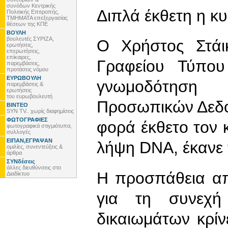
συνόδων Κεντρικής
Διπλά έκθετη η κ
Πολιτικής Επιτροπής,
ΤΜΗΜΑΤΑ επεξεργασίας
θέσεων της ΚΠΕ
ΒΟΥΛΗ
βουλευτές ΣΥΡΙΖΑ,
O Χρήστος Στάι
ερωτήσεις,
επερωτήσεις,
επίκαιρες,
Γραφείου Τύπο
παρεμβάσεις,
προτάσεις νόμου
ΕΥΡΩΒΟΥΛΗ
γνωμοδότηση
παρεμβάσεις &
ερωτήσεις
του ευρωβουλευτή
Προσωπικών Δεδο
ΒΙΝΤΕΟ
SYN TV.. χωρίς διαφημίσεις
ΦΩΤΟΓΡΑΦΙΕΣ
φορά έκθετο τον 
φωτογραφικά στιγμιότυπα,
συλλογές
ΕΙΠΑΝ,ΕΓΡΑΨΑΝ
λήψη DNA, έκανε
ομιλίες, συνεντεύξεις &
άρθρα
ΣΥΝδέσεις
άλλες διευθύνσεις στο
Η προσπάθεια απ
Διαδίκτυο
για τη συνεχή
δικαιωμάτων κρίν