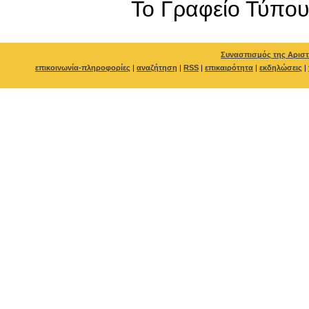
To Γραφείο Τύπο
Συνασπισμός της Αριστ
επικοινωνία-πληροφορίες
|
αναζήτηση
|
RSS
|
επικαιρότητα
|
εκδηλώσεις
|