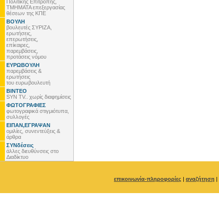
Πολιτικής Επιτροπής,
ΤΜΗΜΑΤΑ επεξεργασίας
θέσεων της ΚΠΕ
ΒΟΥΛΗ
βουλευτές ΣΥΡΙΖΑ,
ερωτήσεις,
επερωτήσεις,
επίκαιρες,
παρεμβάσεις,
προτάσεις νόμου
ΕΥΡΩΒΟΥΛΗ
παρεμβάσεις &
ερωτήσεις
του ευρωβουλευτή
ΒΙΝΤΕΟ
SYN TV.. χωρίς διαφημίσεις
ΦΩΤΟΓΡΑΦΙΕΣ
φωτογραφικά στιγμιότυπα,
συλλογές
ΕΙΠΑΝ,ΕΓΡΑΨΑΝ
ομιλίες, συνεντεύξεις &
άρθρα
ΣΥΝδέσεις
άλλες διευθύνσεις στο
Διαδίκτυο
επικοινωνία-πληροφορίες
|
αναζήτηση
|