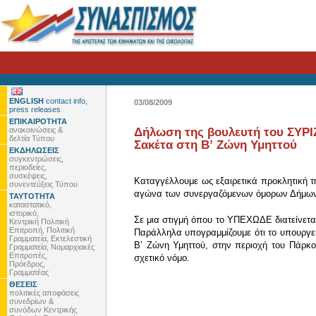
ENGLISH
contact info,
03/08/2009
press releases
ΕΠΙΚΑΙΡΟΤΗΤΑ
ανακοινώσεις &
Δήλωση της βουλευτή του ΣΥΡΙΖ
δελτία Τύπου
Σακέτα στη Βʼ Ζώνη Υμηττού
ΕΚΔΗΛΩΣΕΙΣ
συγκεντρώσεις,
περιοδείες,
συσκέψεις,
Καταγγέλλουμε ως εξαιρετικά προκλητική τ
συνεντεύξεις Τύπου
αγώνα των συνεργαζόμενων όμορων Δήμω
ΤΑΥΤΟΤΗΤΑ
καταστατικό,
ιστορικό,
Σε μια στιγμή όπου το ΥΠΕΧΩΔΕ διατείνεται 
Κεντρική Πολιτική
Επιτροπή, Πολιτική
Παράλληλα υπογραμμίζουμε ότι το υπουργεί
Γραμματεία, Εκτελεστική
Βʼ Ζώνη Υμηττού, στην περιοχή του Πάρκο
Γραμματεία, Νομαρχιακές
Επιτροπές,
σχετικό νόμο.
Πρόεδρος,
Γραμματέας
ΘΕΣΕΙΣ
πολιτικές αποφάσεις
συνεδρίων &
συνόδων Κεντρικής