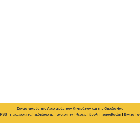
Συνασπισμός της Αριστεράς των Κινημάτων και της Οικολογίας
RSS
|
επικαιρότητα
|
εκδηλώσεις
|
ταυτότητα
|
θέσεις
|
βουλή
|
ευρωβουλή
|
βίντεο
|
φ