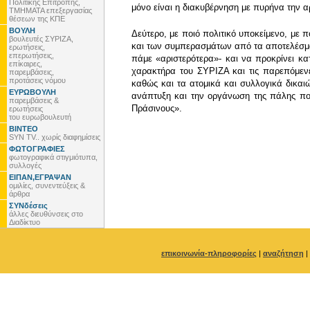
Πολιτικής Επιτροπής,
μόνο είναι η διακυβέρνηση με πυρήνα την α
ΤΜΗΜΑΤΑ επεξεργασίας
θέσεων της ΚΠΕ
ΒΟΥΛΗ
Δεύτερο, με ποιό πολιτικό υποκείμενο, μ
βουλευτές ΣΥΡΙΖΑ,
και των συμπερασμάτων από τα αποτελέσματ
ερωτήσεις,
επερωτήσεις,
πάμε «αριστερότερα»- και να προκρίνει 
επίκαιρες,
χαρακτήρα του ΣΥΡΙΖΑ και τις παρεπόμενες
παρεμβάσεις,
προτάσεις νόμου
καθώς και τα ατομικά και συλλογικά δικαι
ΕΥΡΩΒΟΥΛΗ
ανάπτυξη και την οργάνωση της πάλης πολ
παρεμβάσεις &
Πράσινους».
ερωτήσεις
του ευρωβουλευτή
ΒΙΝΤΕΟ
SYN TV.. χωρίς διαφημίσεις
ΦΩΤΟΓΡΑΦΙΕΣ
φωτογραφικά στιγμιότυπα,
συλλογές
ΕΙΠΑΝ,ΕΓΡΑΨΑΝ
ομιλίες, συνεντεύξεις &
άρθρα
ΣΥΝδέσεις
άλλες διευθύνσεις στο
Διαδίκτυο
επικοινωνία-πληροφορίες
|
αναζήτηση
|