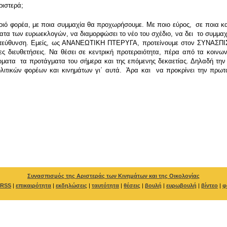
ριστερά;
ε ποιό φορέα, με ποια συμμαχία θα προχωρήσουμε. Με ποιο εύρος, σε ποια
α των ευρωεκλογών, να διαμορφώσει το νέο του σχέδιο, να δει το συμμαχ
κατεύθυνση. Εμείς, ως ΑΝΑΝΕΩΤΙΚΗ ΠΤΕΡΥΓΑ, προτείνουμε στον ΣΥΝΑΣΠΙ
 διευθετήσεις. Να θέσει σε κεντρική προτεραιότητα, πέρα από τα κοινων
ώματα τα προτάγματα του σήμερα και της επόμενης δεκαετίας. Δηλαδή την
ιτικών φορέων και κινημάτων γι΄ αυτά. Άρα και να προκρίνει την πρωτα
Συνασπισμός της Αριστεράς των Κινημάτων και της Οικολογίας
RSS
|
επικαιρότητα
|
εκδηλώσεις
|
ταυτότητα
|
θέσεις
|
βουλή
|
ευρωβουλή
|
βίντεο
|
φ