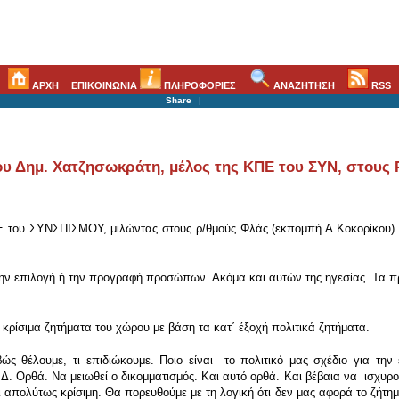
ΑΡΧΗ
ΕΠΙΚΟΙΝΩΝΙΑ
ΠΛΗΡΟΦΟΡΙΕΣ
ΑΝΑΖΗΤΗΣΗ
RSS
Share
|
 Δημ. Χατζησωκράτη, μέλος της ΚΠΕ του ΣΥΝ, στους Ρ
 του ΣΥΝΣΠΙΣΜΟΥ, μιλώντας στους ρ/θμούς Φλάς (εκπομπή Α.Κοκορίκου) κ
την επιλογή ή την προγραφή προσώπων. Ακόμα και αυτών της ηγεσίας. Τα π
κρίσιμα ζητήματα του χώρου με βάση τα κατ΄ έξοχή πολιτικά ζητήματα.
ώς θέλουμε, τι επιδιώκουμε. Ποιο είναι το πολιτικό μας σχέδιο για την
Ν.Δ. Ορθά. Να μειωθεί ο δικομματισμός. Και αυτό ορθά. Και βέβαια να ισχ
ι απολύτως κρίσιμη. Θα πορευθούμε με τη λογική ότι δεν μας αφορά το ζήτη