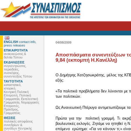
ENGLISH
contact info,
04/08/2009
press releases
ΕΠΙΚΑΙΡΟΤΗΤΑ
ανακοινώσεις &
Αποσπάσματα συνεντεύξεων του
δελτία Τύπου
9,84 (εκπομπή Η.Κανέλλη)
ΕΚΔΗΛΩΣΕΙΣ
συγκεντρώσεις,
περιοδείες,
συσκέψεις,
Ο Δημήτρης Χατζησωκράτης, μέλος της ΚΠΕ
συνεντεύξεις Τύπου
εξής:
ΤΑΥΤΟΤΗΤΑ
καταστατικό,
ιστορικό,
«Τα πολιτικά προβλήματα δεν λύνονται με 
Κεντρική Πολιτική
Επιτροπή, Πολιτική
των πολιτικών.
Γραμματεία, Εκτελεστική
Γραμματεία, Νομαρχιακές
Επιτροπές,
Ως Ανανεωτική Πτέρυγα αντιμετωπίζουμε τα 
Πρόεδρος,
Γραμματέας
ΘΕΣΕΙΣ
Πρώτα για την πολιτική γραμμή. Τι ακριβ
πολιτικές αποφάσεις
βουλευτικές εκλογές. Ζητάμε να ηττηθεί η 
συνεδρίων &
συνόδων Κεντρικής
επόμενο ερώτημα: «Για να κάνουν τι;» είνα