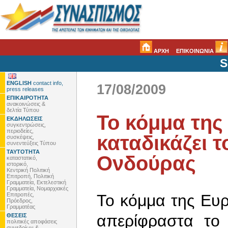
ΑΡΧΗ
ΕΠΙΚΟΙΝΩΝΙΑ
S
ENGLISH
contact info,
17/08/2009
press releases
ΕΠΙΚΑΙΡΟΤΗΤΑ
ανακοινώσεις &
δελτία Τύπου
Το κόμμα τη
ΕΚΔΗΛΩΣΕΙΣ
συγκεντρώσεις,
περιοδείες,
καταδικάζει 
συσκέψεις,
συνεντεύξεις Τύπου
ΤΑΥΤΟΤΗΤΑ
Ονδούρας
καταστατικό,
ιστορικό,
Κεντρική Πολιτική
Επιτροπή, Πολιτική
Γραμματεία, Εκτελεστική
Γραμματεία, Νομαρχιακές
Επιτροπές,
Το κόμμα της Ευρ
Πρόεδρος,
Γραμματέας
απερίφραστα το 
ΘΕΣΕΙΣ
πολιτικές αποφάσεις
συνεδρίων &