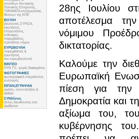
συνόδων Κεντρικής
28ης Ιουλίου 
Πολιτικής Επιτροπής,
ΤΜΗΜΑΤΑ επεξεργασίας
θέσεων της ΚΠΕ
αποτέλεσμα τη
ΒΟΥΛΗ
βουλευτές ΣΥΡΙΖΑ,
ερωτήσεις,
νόμιμου Προέδρ
επερωτήσεις,
επίκαιρες,
παρεμβάσεις,
δικτατορίας.
προτάσεις νόμου
ΕΥΡΩΒΟΥΛΗ
παρεμβάσεις &
ερωτήσεις
του ευρωβουλευτή
Καλούμε την διεθ
ΒΙΝΤΕΟ
SYN TV.. χωρίς διαφημίσεις
Ευρωπαϊκή Ενωση
ΦΩΤΟΓΡΑΦΙΕΣ
φωτογραφικά στιγμιότυπα,
συλλογές
πίεση για την
ΕΙΠΑΝ,ΕΓΡΑΨΑΝ
ομιλίες, συνεντεύξεις &
άρθρα
Δημοκρατία και τ
ΣΥΝδέσεις
άλλες διευθύνσεις στο
Διαδίκτυο
αξίωμα του, το
κυβέρνησης το
πρέπει να αν