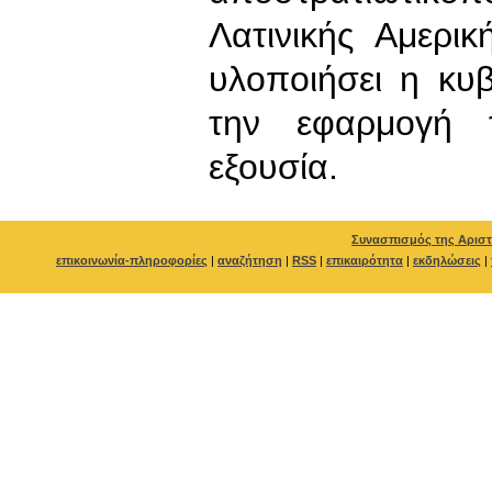
Λατινικής Αμερι
υλοποιήσει η κυ
την εφαρμογή τ
εξουσία.
Συνασπισμός της Αριστ
επικοινωνία-πληροφορίες
|
αναζήτηση
|
RSS
|
επικαιρότητα
|
εκδηλώσεις
|