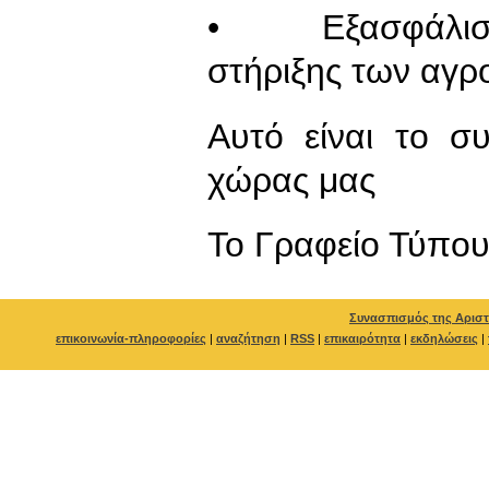
• Εξασφάλιση τ
στήριξης των αγρ
Αυτό είναι το σ
χώρας μας
To Γραφείο Τύπο
Συνασπισμός της Αριστ
επικοινωνία-πληροφορίες
|
αναζήτηση
|
RSS
|
επικαιρότητα
|
εκδηλώσεις
|