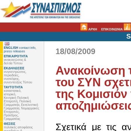
ΑΡΧΗ
ΕΠΙΚΟΙΝΩΝΙΑ
S
ENGLISH
contact info,
18/08/2009
press releases
ΕΠΙΚΑΙΡΟΤΗΤΑ
ανακοινώσεις &
δελτία Τύπου
Ανακοίνωση 
ΕΚΔΗΛΩΣΕΙΣ
συγκεντρώσεις,
περιοδείες,
του ΣΥΝ σχετι
συσκέψεις,
συνεντεύξεις Τύπου
ΤΑΥΤΟΤΗΤΑ
της Κομισιόν 
καταστατικό,
ιστορικό,
Κεντρική Πολιτική
αποζημιώσει
Επιτροπή, Πολιτική
Γραμματεία, Εκτελεστική
Γραμματεία, Νομαρχιακές
Επιτροπές,
Πρόεδρος,
Γραμματέας
Σχετικά με τις αν
ΘΕΣΕΙΣ
πολιτικές αποφάσεις
συνεδρίων &