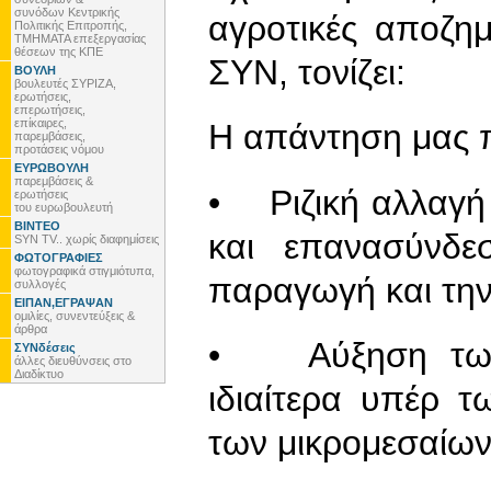
συνόδων Κεντρικής
αγροτικές αποζη
Πολιτικής Επιτροπής,
ΤΜΗΜΑΤΑ επεξεργασίας
θέσεων της ΚΠΕ
ΣΥΝ, τονίζει:
ΒΟΥΛΗ
βουλευτές ΣΥΡΙΖΑ,
ερωτήσεις,
επερωτήσεις,
επίκαιρες,
Η απάντηση μας πρ
παρεμβάσεις,
προτάσεις νόμου
ΕΥΡΩΒΟΥΛΗ
παρεμβάσεις &
• Ριζική αλλαγή 
ερωτήσεις
του ευρωβουλευτή
ΒΙΝΤΕΟ
και επανασύνδε
SYN TV.. χωρίς διαφημίσεις
ΦΩΤΟΓΡΑΦΙΕΣ
φωτογραφικά στιγμιότυπα,
παραγωγή και την
συλλογές
ΕΙΠΑΝ,ΕΓΡΑΨΑΝ
ομιλίες, συνεντεύξεις &
άρθρα
• Αύξηση των 
ΣΥΝδέσεις
άλλες διευθύνσεις στο
Διαδίκτυο
ιδιαίτερα υπέρ 
των μικρομεσαίων