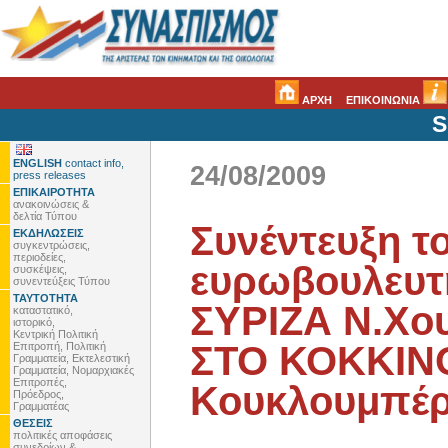
ΑΡΧΗ
ΕΠΙΚΟΙΝΩΝΙΑ
S
ENGLISH
contact info,
24/08/2009
press releases
ΕΠΙΚΑΙΡΟΤΗΤΑ
ανακοινώσεις &
δελτία Τύπου
Συνέντευξη τ
ΕΚΔΗΛΩΣΕΙΣ
συγκεντρώσεις,
περιοδείες,
ευρωβουλευτ
συσκέψεις,
συνεντεύξεις Τύπου
ΤΑΥΤΟΤΗΤΑ
ΣΥΡΙΖΑ Ν.Χου
καταστατικό,
ιστορικό,
Κεντρική Πολιτική
ΣΤΟ ΚΟΚΚΙΝΟ
Επιτροπή, Πολιτική
Γραμματεία, Εκτελεστική
Γραμματεία, Νομαρχιακές
Επιτροπές,
Κουκλουμπέρ
Πρόεδρος,
Γραμματέας
ΘΕΣΕΙΣ
πολιτικές αποφάσεις
συνεδρίων &