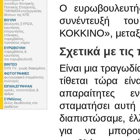
συνόδων Κεντρικής
Ο ευρωβουλευτή
Πολιτικής Επιτροπής,
ΤΜΗΜΑΤΑ επεξεργασίας
θέσεων της ΚΠΕ
συνέντευξή τ
ΒΟΥΛΗ
βουλευτές ΣΥΡΙΖΑ,
ερωτήσεις,
ΚΟΚΚΙΝΟ», μεταξύ
επερωτήσεις,
επίκαιρες,
παρεμβάσεις,
προτάσεις νόμου
Σχετικά με τις
ΕΥΡΩΒΟΥΛΗ
παρεμβάσεις &
ερωτήσεις
του ευρωβουλευτή
ΒΙΝΤΕΟ
Είναι μια τραγωδί
SYN TV.. χωρίς διαφημίσεις
ΦΩΤΟΓΡΑΦΙΕΣ
τίθεται τώρα είν
φωτογραφικά στιγμιότυπα,
συλλογές
ΕΙΠΑΝ,ΕΓΡΑΨΑΝ
απαραίτητες ε
ομιλίες, συνεντεύξεις &
άρθρα
ΣΥΝδέσεις
σταματήσει αυτή
άλλες διευθύνσεις στο
Διαδίκτυο
διαπιστώσαμε, έ
για να μπορού