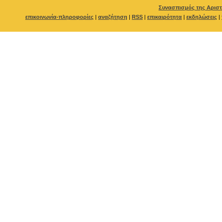
Συνασπισμός της Αριστ
επικοινωνία-πληροφορίες
|
αναζήτηση
|
RSS
|
επικαιρότητα
|
εκδηλώσεις
|