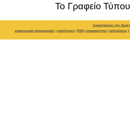
To Γραφείο Τύπο
Συνασπισμός της Αριστ
επικοινωνία-πληροφορίες
|
αναζήτηση
|
RSS
|
επικαιρότητα
|
εκδηλώσεις
|