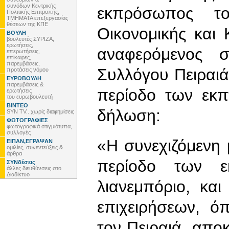
συνόδων Κεντρικής
εκπρόσωπος τ
Πολιτικής Επιτροπής,
ΤΜΗΜΑΤΑ επεξεργασίας
θέσεων της ΚΠΕ
Οικονομικής και 
ΒΟΥΛΗ
βουλευτές ΣΥΡΙΖΑ,
ερωτήσεις,
αναφερόμενος σ
επερωτήσεις,
επίκαιρες,
παρεμβάσεις,
Συλλόγου Πειραιά
προτάσεις νόμου
ΕΥΡΩΒΟΥΛΗ
παρεμβάσεις &
περίοδο των εκ
ερωτήσεις
του ευρωβουλευτή
ΒΙΝΤΕΟ
δήλωση:
SYN TV.. χωρίς διαφημίσεις
ΦΩΤΟΓΡΑΦΙΕΣ
φωτογραφικά στιγμιότυπα,
συλλογές
«Η συνεχιζόμενη
ΕΙΠΑΝ,ΕΓΡΑΨΑΝ
ομιλίες, συνεντεύξεις &
άρθρα
περίοδο των ε
ΣΥΝδέσεις
άλλες διευθύνσεις στο
Διαδίκτυο
λιανεμπόριο, και
επιχειρήσεων, ό
τον Πειραιά, απο