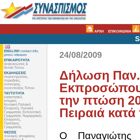
ΑΡΧΗ
ΕΠΙΚΟΙΝΩΝΙΑ
S
ENGLISH
contact info,
24/08/2009
press releases
ΕΠΙΚΑΙΡΟΤΗΤΑ
ανακοινώσεις &
δελτία Τύπου
Δήλωση Παν.
ΕΚΔΗΛΩΣΕΙΣ
συγκεντρώσεις,
περιοδείες,
Εκπροσώπου 
συσκέψεις,
συνεντεύξεις Τύπου
ΤΑΥΤΟΤΗΤΑ
την πτώση 2
καταστατικό,
ιστορικό,
Κεντρική Πολιτική
Πειραιά κατά
Επιτροπή, Πολιτική
Γραμματεία, Εκτελεστική
Γραμματεία, Νομαρχιακές
Επιτροπές,
Πρόεδρος,
Γραμματέας
Ο Παναγιώτης Λ
ΘΕΣΕΙΣ
πολιτικές αποφάσεις
συνεδρίων &