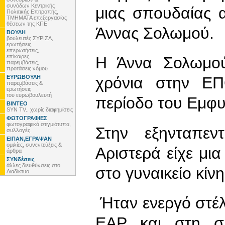
συνόδων Κεντρικής
μιας σπουδαίας α
Πολιτικής Επιτροπής,
ΤΜΗΜΑΤΑ επεξεργασίας
θέσεων της ΚΠΕ
Άννας Σολωμού.
ΒΟΥΛΗ
βουλευτές ΣΥΡΙΖΑ,
ερωτήσεις,
επερωτήσεις,
επίκαιρες,
Η Άννα Σολωμού
παρεμβάσεις,
προτάσεις νόμου
ΕΥΡΩΒΟΥΛΗ
χρόνια στην Ε
παρεμβάσεις &
ερωτήσεις
του ευρωβουλευτή
περίοδο του Εμφυλ
ΒΙΝΤΕΟ
SYN TV.. χωρίς διαφημίσεις
ΦΩΤΟΓΡΑΦΙΕΣ
φωτογραφικά στιγμιότυπα,
Στην εξηνταπεν
συλλογές
ΕΙΠΑΝ,ΕΓΡΑΨΑΝ
ομιλίες, συνεντεύξεις &
Αριστερά είχε μια
άρθρα
ΣΥΝδέσεις
άλλες διευθύνσεις στο
στο γυναικείο κίν
Διαδίκτυο
Ήταν ενεργό στέλ
ΕΑΡ και στη σ