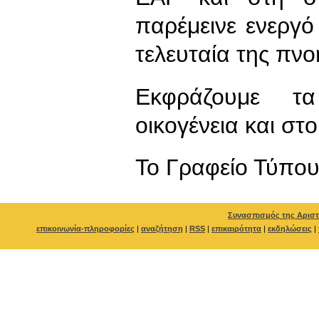
παρέμεινε ενεργό
τελευταία της πνο
Εκφράζουμε τ
οικογένεια και στο
To Γραφείο Τύπο
Συνασπισμός της Αριστ
επικοινωνία-πληροφορίες
|
αναζήτηση
|
RSS
|
επικαιρότητα
|
εκδηλώσεις
|