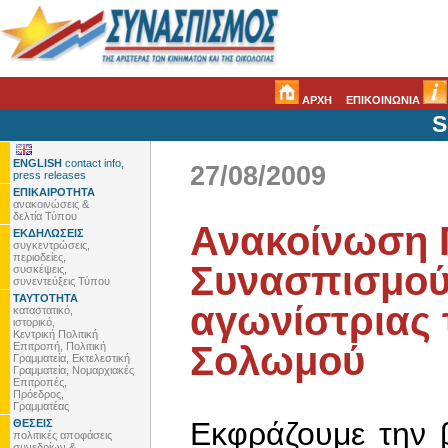
ΑΡΧΗ
ΕΠΙΚΟΙΝΩΝΙΑ
S
ENGLISH
contact info,
27/08/2009
press releases
ΕΠΙΚΑΙΡΟΤΗΤΑ
ανακοινώσεις &
δελτία Τύπου
Ανακοίνωση 
ΕΚΔΗΛΩΣΕΙΣ
συγκεντρώσεις,
περιοδείες,
Συνασπισμού 
συσκέψεις,
συνεντεύξεις Τύπου
ΤΑΥΤΟΤΗΤΑ
αγωνίστριας 
καταστατικό,
ιστορικό,
Κεντρική Πολιτική
Σολωμού
Επιτροπή, Πολιτική
Γραμματεία, Εκτελεστική
Γραμματεία, Νομαρχιακές
Επιτροπές,
Πρόεδρος,
Γραμματέας
Εκφράζουμε την 
ΘΕΣΕΙΣ
πολιτικές αποφάσεις
συνεδρίων &