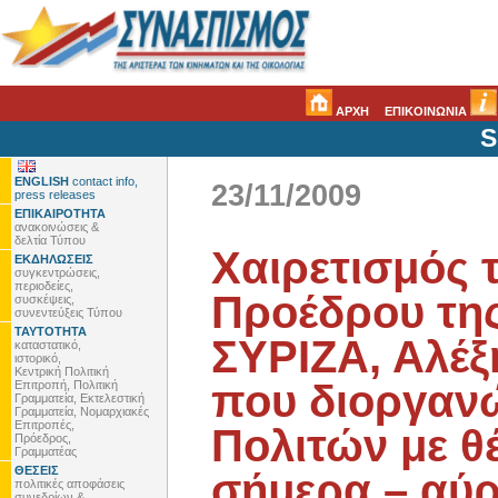
ΑΡΧΗ
ΕΠΙΚΟΙΝΩΝΙΑ
S
ENGLISH
contact info,
23/11/2009
press releases
ΕΠΙΚΑΙΡΟΤΗΤΑ
ανακοινώσεις &
δελτία Τύπου
Χαιρετισμός 
ΕΚΔΗΛΩΣΕΙΣ
συγκεντρώσεις,
περιοδείες,
Προέδρου της
συσκέψεις,
συνεντεύξεις Τύπου
ΤΑΥΤΟΤΗΤΑ
ΣΥΡΙΖΑ, Αλέξ
καταστατικό,
ιστορικό,
Κεντρική Πολιτική
που διοργανώ
Επιτροπή, Πολιτική
Γραμματεία, Εκτελεστική
Γραμματεία, Νομαρχιακές
Επιτροπές,
Πολιτών με θ
Πρόεδρος,
Γραμματέας
ΘΕΣΕΙΣ
σήμερα – αύρ
πολιτικές αποφάσεις
συνεδρίων &