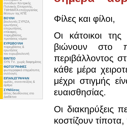
συνόδων Κεντρικής
Πολιτικής Επιτροπής,
ΤΜΗΜΑΤΑ επεξεργασίας
θέσεων της ΚΠΕ
Φίλες και φίλοι,
ΒΟΥΛΗ
βουλευτές ΣΥΡΙΖΑ,
ερωτήσεις,
επερωτήσεις,
επίκαιρες,
Οι κάτοικοι της
παρεμβάσεις,
προτάσεις νόμου
ΕΥΡΩΒΟΥΛΗ
βιώνουν στο π
παρεμβάσεις &
ερωτήσεις
του ευρωβουλευτή
περιβάλλοντος σ
ΒΙΝΤΕΟ
SYN TV.. χωρίς διαφημίσεις
κάθε μέρα χειροτ
ΦΩΤΟΓΡΑΦΙΕΣ
φωτογραφικά στιγμιότυπα,
συλλογές
μέχρι στιγμής είν
ΕΙΠΑΝ,ΕΓΡΑΨΑΝ
ομιλίες, συνεντεύξεις &
άρθρα
ευαισθησίας.
ΣΥΝδέσεις
άλλες διευθύνσεις στο
Διαδίκτυο
Οι διακηρύξεις π
κοστίζουν τίποτα, 