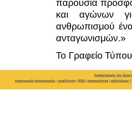
παρουσία προσφο
και αγώνων γι
ανθρωπισμού ένα
ανταγωνισμών.»
To Γραφείο Τύπο
Συνασπισμός της Αριστ
επικοινωνία-πληροφορίες
|
αναζήτηση
|
RSS
|
επικαιρότητα
|
εκδηλώσεις
|