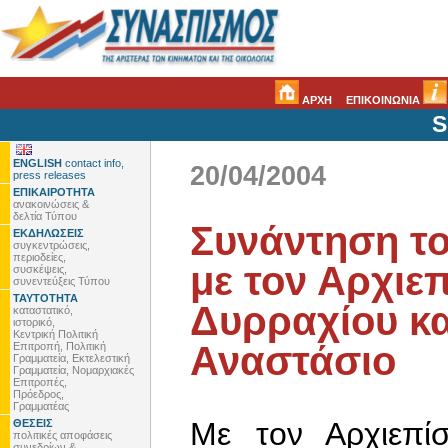
ΑΡΧΗ
ΕΠΙΚΟΙΝΩΝΙΑ
S
ENGLISH
contact info,
20/04/2004
press releases
ΕΠΙΚΑΙΡΟΤΗΤΑ
ανακοινώσεις &
δελτία Τύπου
Συνάντηση τ
ΕΚΔΗΛΩΣΕΙΣ
συγκεντρώσεις,
περιοδείες,
με τον Αρχιε
συσκέψεις,
συνεντεύξεις Τύπου
ΤΑΥΤΟΤΗΤΑ
Δυρραχίου κ
καταστατικό,
ιστορικό,
Κεντρική Πολιτική
Αναστάσιο
Επιτροπή, Πολιτική
Γραμματεία, Εκτελεστική
Γραμματεία, Νομαρχιακές
Επιτροπές,
Πρόεδρος,
Γραμματέας
Με τον Αρχιεπί
ΘΕΣΕΙΣ
πολιτικές αποφάσεις
συνεδρίων &