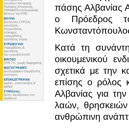
συνόδων Κεντρικής
πάσης Αλβανίας 
Πολιτικής Επιτροπής,
ΤΜΗΜΑΤΑ επεξεργασίας
θέσεων της ΚΠΕ
ο Πρόεδρος τ
ΒΟΥΛΗ
βουλευτές ΣΥΡΙΖΑ,
ερωτήσεις,
Κωνσταντόπουλο
επερωτήσεις,
επίκαιρες,
παρεμβάσεις,
προτάσεις νόμου
ΕΥΡΩΒΟΥΛΗ
Κατά τη συνάντ
παρεμβάσεις &
ερωτήσεις
του ευρωβουλευτή
οικουμενικού εν
ΒΙΝΤΕΟ
SYN TV.. χωρίς διαφημίσεις
σχετικά με την 
ΦΩΤΟΓΡΑΦΙΕΣ
φωτογραφικά στιγμιότυπα,
συλλογές
επίσης ο ρόλος 
ΕΙΠΑΝ,ΕΓΡΑΨΑΝ
ομιλίες, συνεντεύξεις &
άρθρα
Αλβανίας για τη
ΣΥΝδέσεις
άλλες διευθύνσεις στο
Διαδίκτυο
λαών, θρησκειών 
ανθρώπινη ανάπτυ