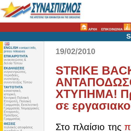
ΑΡΧΗ
ΕΠΙΚΟΙΝΩΝΙΑ
S
ENGLISH
contact info,
19/02/2010
press releases
ΕΠΙΚΑΙΡΟΤΗΤΑ
ανακοινώσεις &
δελτία Τύπου
STRIKE BACK
ΕΚΔΗΛΩΣΕΙΣ
συγκεντρώσεις,
περιοδείες,
ΑΝΤΑΠΟΔΩΣ
συσκέψεις,
συνεντεύξεις Τύπου
ΤΑΥΤΟΤΗΤΑ
ΧΤΥΠΗΜΑ! Π
καταστατικό,
ιστορικό,
Κεντρική Πολιτική
σε εργασιακ
Επιτροπή, Πολιτική
Γραμματεία, Εκτελεστική
Γραμματεία, Νομαρχιακές
Επιτροπές,
Πρόεδρος,
Γραμματέας
Στο πλαίσιο της
π
ΘΕΣΕΙΣ
πολιτικές αποφάσεις
συνεδρίων &