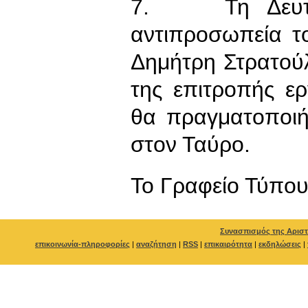
7. Τη Δευτέρ
αντιπροσωπεία τ
Δημήτρη Στρατούλ
της επιτροπής ερ
θα πραγματοποι
στον Ταύρο.
To Γραφείο Τύπο
Συνασπισμός της Αριστ
επικοινωνία-πληροφορίες
|
αναζήτηση
|
RSS
|
επικαιρότητα
|
εκδηλώσεις
|