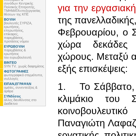
συνόδων Κεντρικής
για την εργασιακ
Πολιτικής Επιτροπής,
ΤΜΗΜΑΤΑ επεξεργασίας
θέσεων της ΚΠΕ
της πανελλαδικής,
ΒΟΥΛΗ
βουλευτές ΣΥΡΙΖΑ,
ερωτήσεις,
Φεβρουαρίου, ο 
επερωτήσεις,
επίκαιρες,
παρεμβάσεις,
χώρα δεκάδες 
προτάσεις νόμου
ΕΥΡΩΒΟΥΛΗ
παρεμβάσεις &
χώρους. Μεταξύ 
ερωτήσεις
του ευρωβουλευτή
ΒΙΝΤΕΟ
εξής επισκέψεις:
SYN TV.. χωρίς διαφημίσεις
ΦΩΤΟΓΡΑΦΙΕΣ
φωτογραφικά στιγμιότυπα,
συλλογές
1. Το Σάββατο, 
ΕΙΠΑΝ,ΕΓΡΑΨΑΝ
ομιλίες, συνεντεύξεις &
άρθρα
κλιμάκιο του 
ΣΥΝδέσεις
άλλες διευθύνσεις στο
Διαδίκτυο
κοινοβουλευτι
Παναγιώτη Λαφαζά
εργατικής πολιτ