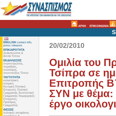
ΑΡΧΗ
ΕΠΙΚΟΙΝΩΝΙΑ
S
ENGLISH
contact info,
20/02/2010
press releases
ΕΠΙΚΑΙΡΟΤΗΤΑ
ανακοινώσεις &
δελτία Τύπου
Ομιλία του Π
ΕΚΔΗΛΩΣΕΙΣ
συγκεντρώσεις,
περιοδείες,
Τσίπρα σε ημ
συσκέψεις,
συνεντεύξεις Τύπου
ΤΑΥΤΟΤΗΤΑ
Επιτροπής Β
καταστατικό,
ιστορικό,
Κεντρική Πολιτική
ΣΥΝ με θέμα:
Επιτροπή, Πολιτική
Γραμματεία, Εκτελεστική
Γραμματεία, Νομαρχιακές
Επιτροπές,
έργο οικολογ
Πρόεδρος,
Γραμματέας
ΘΕΣΕΙΣ
πολιτικές αποφάσεις
συνεδρίων &