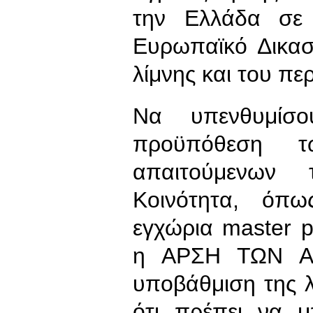
την Ελλάδα σε
Ευρωπαϊκό Δικασ
λίμνης και του π
Να υπενθυμί
προϋπόθεση τ
απαιτούμενων
Κοινότητα, όπ
εγχώρια master p
η ΑΡΣΗ ΤΩΝ Α
υποβάθμιση της λ
ότι πρέπει να 