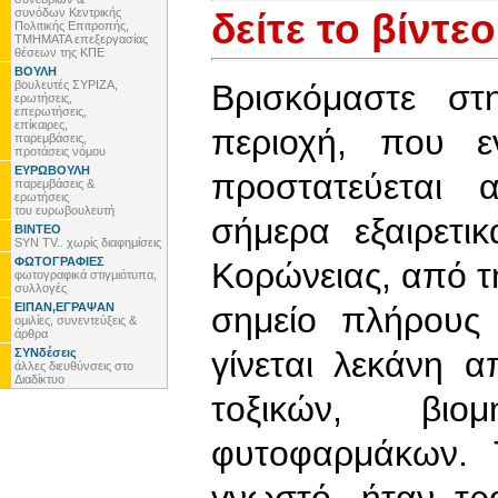
συνόδων Κεντρικής
δείτε το βίντεο
Πολιτικής Επιτροπής,
ΤΜΗΜΑΤΑ επεξεργασίας
θέσεων της ΚΠΕ
ΒΟΥΛΗ
βουλευτές ΣΥΡΙΖΑ,
Βρισκόμαστε στ
ερωτήσεις,
επερωτήσεις,
επίκαιρες,
περιοχή, που ε
παρεμβάσεις,
προτάσεις νόμου
ΕΥΡΩΒΟΥΛΗ
προστατεύεται 
παρεμβάσεις &
ερωτήσεις
του ευρωβουλευτή
σήμερα εξαιρετ
ΒΙΝΤΕΟ
SYN TV.. χωρίς διαφημίσεις
ΦΩΤΟΓΡΑΦΙΕΣ
Κορώνειας, από τη
φωτογραφικά στιγμιότυπα,
συλλογές
ΕΙΠΑΝ,ΕΓΡΑΨΑΝ
σημείο πλήρους
ομιλίες, συνεντεύξεις &
άρθρα
γίνεται λεκάνη 
ΣΥΝδέσεις
άλλες διευθύνσεις στο
Διαδίκτυο
τοξικών, βιο
φυτοφαρμάκων. 
γνωστό, ήταν τρ