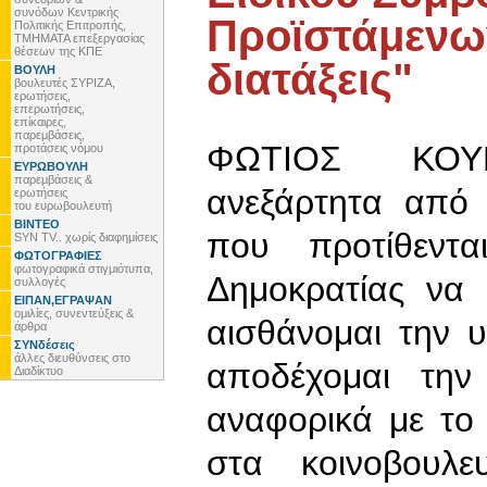
συνόδων Κεντρικής
Προϊστάμενων 
Πολιτικής Επιτροπής,
ΤΜΗΜΑΤΑ επεξεργασίας
θέσεων της ΚΠΕ
διατάξεις"
ΒΟΥΛΗ
βουλευτές ΣΥΡΙΖΑ,
ερωτήσεις,
επερωτήσεις,
επίκαιρες,
παρεμβάσεις,
ΦΩΤΙΟΣ ΚΟΥΒ
προτάσεις νόμου
ΕΥΡΩΒΟΥΛΗ
παρεμβάσεις &
ανεξάρτητα από 
ερωτήσεις
του ευρωβουλευτή
ΒΙΝΤΕΟ
που προτίθεντ
SYN TV.. χωρίς διαφημίσεις
ΦΩΤΟΓΡΑΦΙΕΣ
φωτογραφικά στιγμιότυπα,
Δημοκρατίας να 
συλλογές
ΕΙΠΑΝ,ΕΓΡΑΨΑΝ
ομιλίες, συνεντεύξεις &
αισθάνομαι την 
άρθρα
ΣΥΝδέσεις
άλλες διευθύνσεις στο
αποδέχομαι την
Διαδίκτυο
αναφορικά με το
στα κοινοβουλε