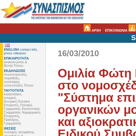
ΑΡΧΗ
ΕΠΙΚΟΙΝΩΝΙΑ
S
ENGLISH
contact info,
16/03/2010
press releases
ΕΠΙΚΑΙΡΟΤΗΤΑ
ανακοινώσεις &
δελτία Τύπου
Ομιλία Φώτη
ΕΚΔΗΛΩΣΕΙΣ
συγκεντρώσεις,
περιοδείες,
στο νομοσχέδ
συσκέψεις,
συνεντεύξεις Τύπου
ΤΑΥΤΟΤΗΤΑ
"Σύστημα επ
καταστατικό,
ιστορικό,
Κεντρική Πολιτική
οργανικών μο
Επιτροπή, Πολιτική
Γραμματεία, Εκτελεστική
Γραμματεία, Νομαρχιακές
Επιτροπές,
και αξιοκρατ
Πρόεδρος,
Γραμματέας
ΘΕΣΕΙΣ
Ειδικού Συμβ
πολιτικές αποφάσεις
συνεδρίων &