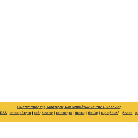
Συνασπισμός της Αριστεράς των Κινημάτων και της Οικολογίας
RSS
|
επικαιρότητα
|
εκδηλώσεις
|
ταυτότητα
|
θέσεις
|
βουλή
|
ευρωβουλή
|
βίντεο
|
φ