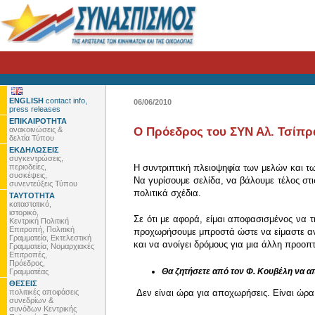
ENGLISH
contact info,
06/06/2010
press releases
ΕΠΙΚΑΙΡΟΤΗΤΑ
ανακοινώσεις &
Ο Πρόεδρος του ΣΥΝ Αλ. Τσίπρα
δελτία Τύπου
ΕΚΔΗΛΩΣΕΙΣ
συγκεντρώσεις,
περιοδείες,
Η συντριπτική πλειοψηφία των μελών και τω
συσκέψεις,
Να γυρίσουμε σελίδα, να βάλουμε τέλος στ
συνεντεύξεις Τύπου
πολιτικά σχέδια.
ΤΑΥΤΟΤΗΤΑ
καταστατικό,
ιστορικό,
Σε ότι με αφορά, είμαι αποφασισμένος να 
Κεντρική Πολιτική
Επιτροπή, Πολιτική
προχωρήσουμε μπροστά ώστε να είμαστε αντίσ
Γραμματεία, Εκτελεστική
και να ανοίγει δρόμους για μια άλλη προοπτ
Γραμματεία, Νομαρχιακές
Επιτροπές,
Πρόεδρος,
Θα ζητήσετε από τον Φ. Κουβέλη να 
Γραμματέας
ΘΕΣΕΙΣ
πολιτικές αποφάσεις
Δεν είναι ώρα για αποχωρήσεις. Είναι ώρα
συνεδρίων &
συνόδων Κεντρικής