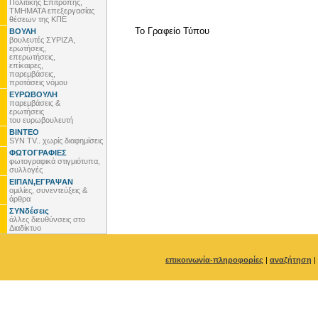
Πολιτικής Επιτροπής,
ΤΜΗΜΑΤΑ επεξεργασίας
θέσεων της ΚΠΕ
To Γραφείο Τύπου
ΒΟΥΛΗ
βουλευτές ΣΥΡΙΖΑ,
ερωτήσεις,
επερωτήσεις,
επίκαιρες,
παρεμβάσεις,
προτάσεις νόμου
ΕΥΡΩΒΟΥΛΗ
παρεμβάσεις &
ερωτήσεις
του ευρωβουλευτή
ΒΙΝΤΕΟ
SYN TV.. χωρίς διαφημίσεις
ΦΩΤΟΓΡΑΦΙΕΣ
φωτογραφικά στιγμιότυπα,
συλλογές
ΕΙΠΑΝ,ΕΓΡΑΨΑΝ
ομιλίες, συνεντεύξεις &
άρθρα
ΣΥΝδέσεις
άλλες διευθύνσεις στο
Διαδίκτυο
επικοινωνία-πληροφορίες
|
αναζήτηση
|