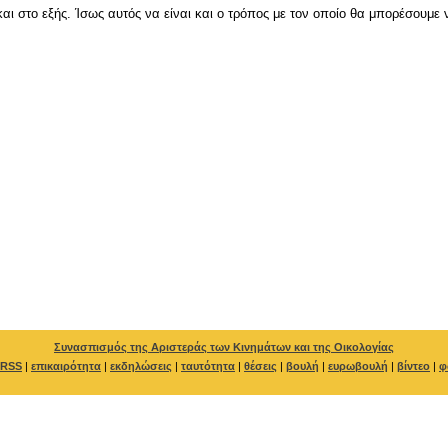
και στο εξής. Ίσως αυτός να είναι και ο τρόπος με τον οποίο θα μπορέσουμ
Συνασπισμός της Αριστεράς των Κινημάτων και της Οικολογίας
RSS
|
επικαιρότητα
|
εκδηλώσεις
|
ταυτότητα
|
θέσεις
|
βουλή
|
ευρωβουλή
|
βίντεο
|
φ