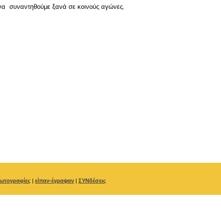
ε να συναντηθούμε ξανά σε κοινούς αγώνες.
ωτογραφίες
|
είπαν-έγραψαν
|
ΣΥΝδέσεις