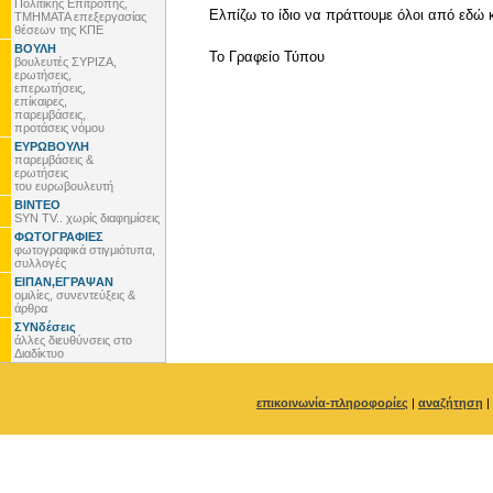
Πολιτικής Επιτροπής,
Ελπίζω το ίδιο να πράττουμε όλοι από εδώ 
ΤΜΗΜΑΤΑ επεξεργασίας
θέσεων της ΚΠΕ
ΒΟΥΛΗ
To Γραφείο Τύπου
βουλευτές ΣΥΡΙΖΑ,
ερωτήσεις,
επερωτήσεις,
επίκαιρες,
παρεμβάσεις,
προτάσεις νόμου
ΕΥΡΩΒΟΥΛΗ
παρεμβάσεις &
ερωτήσεις
του ευρωβουλευτή
ΒΙΝΤΕΟ
SYN TV.. χωρίς διαφημίσεις
ΦΩΤΟΓΡΑΦΙΕΣ
φωτογραφικά στιγμιότυπα,
συλλογές
ΕΙΠΑΝ,ΕΓΡΑΨΑΝ
ομιλίες, συνεντεύξεις &
άρθρα
ΣΥΝδέσεις
άλλες διευθύνσεις στο
Διαδίκτυο
επικοινωνία-πληροφορίες
|
αναζήτηση
|