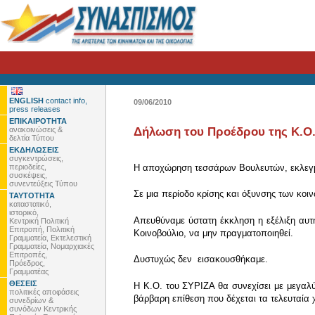
ENGLISH
contact info,
09/06/2010
press releases
ΕΠΙΚΑΙΡΟΤΗΤΑ
ανακοινώσεις &
Δήλωση του Προέδρου της Κ.Ο.
δελτία Τύπου
ΕΚΔΗΛΩΣΕΙΣ
συγκεντρώσεις,
περιοδείες,
Η αποχώρηση τεσσάρων Βουλευτών, εκλεγμέν
συσκέψεις,
συνεντεύξεις Τύπου
Σε μια περίοδο κρίσης και όξυνσης των κοι
ΤΑΥΤΟΤΗΤΑ
καταστατικό,
ιστορικό,
Απευθύναμε ύστατη έκκληση η εξέλιξη αυ
Κεντρική Πολιτική
Επιτροπή, Πολιτική
Κοινοβούλιο, να μην πραγματοποιηθεί.
Γραμματεία, Εκτελεστική
Γραμματεία, Νομαρχιακές
Επιτροπές,
Δυστυχώς δεν εισακουσθήκαμε.
Πρόεδρος,
Γραμματέας
ΘΕΣΕΙΣ
Η Κ.Ο. του ΣΥΡΙΖΑ θα συνεχίσει με μεγαλύ
πολιτικές αποφάσεις
βάρβαρη επίθεση που δέχεται τα τελευταία 
συνεδρίων &
συνόδων Κεντρικής