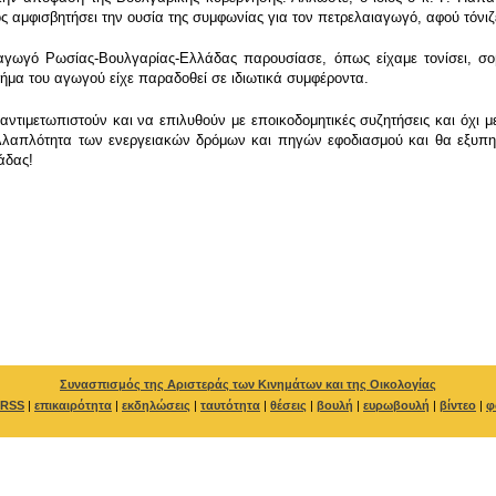
ς αμφισβητήσει την ουσία της συμφωνίας για τον πετρελαιαγωγό, αφού τόνι
γωγό Ρωσίας-Βουλγαρίας-Ελλάδας παρουσίασε, όπως είχαμε τονίσει, σο
ήμα του αγωγού είχε παραδοθεί σε ιδιωτικά συμφέροντα.
ντιμετωπιστούν και να επιλυθούν με εποικοδομητικές συζητήσεις και όχι μ
λαπλότητα των ενεργειακών δρόμων και πηγών εφοδιασμού και θα εξυπηρ
άδας!
Συνασπισμός της Αριστεράς των Κινημάτων και της Οικολογίας
RSS
|
επικαιρότητα
|
εκδηλώσεις
|
ταυτότητα
|
θέσεις
|
βουλή
|
ευρωβουλή
|
βίντεο
|
φ