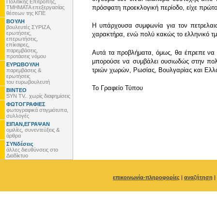
Πολιτικής Επιτροπής,
πρόσφατη προεκλογική περίοδο, είχε πρώτο
ΤΜΗΜΑΤΑ επεξεργασίας
θέσεων της ΚΠΕ
ΒΟΥΛΗ
Η υπάρχουσα συμφωνία για τον πετρελαια
βουλευτές ΣΥΡΙΖΑ,
ερωτήσεις,
χαρακτήρα, ενώ πολύ κακώς το ελληνικό τμ
επερωτήσεις,
επίκαιρες,
παρεμβάσεις,
Αυτά τα προβλήματα, όμως, θα έπρεπε να α
προτάσεις νόμου
μπορούσε να συμβάλει ουσιωδώς στην πολ
ΕΥΡΩΒΟΥΛΗ
τριών χωρών, Ρωσίας, Βουλγαρίας και Ελλ
παρεμβάσεις &
ερωτήσεις
του ευρωβουλευτή
To Γραφείο Τύπου
ΒΙΝΤΕΟ
SYN TV.. χωρίς διαφημίσεις
ΦΩΤΟΓΡΑΦΙΕΣ
φωτογραφικά στιγμιότυπα,
συλλογές
ΕΙΠΑΝ,ΕΓΡΑΨΑΝ
ομιλίες, συνεντεύξεις &
άρθρα
ΣΥΝδέσεις
άλλες διευθύνσεις στο
Διαδίκτυο
επικοινωνία-πληροφορίες
|
αναζήτηση
|