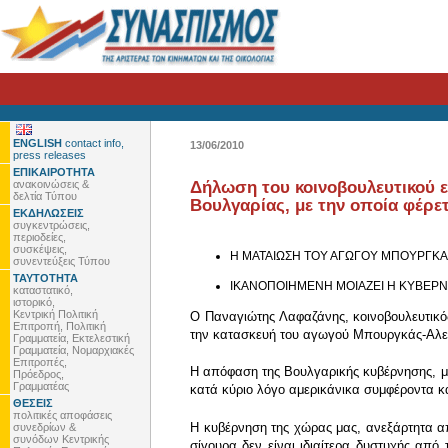
ENGLISH
contact info,
13/06/2010
press releases
ΕΠΙΚΑΙΡΟΤΗΤΑ
ανακοινώσεις &
Δήλωση του κοινοβουλευτικού 
δελτία Τύπου
Βουλγαρίας, με την οποία φέρ
ΕΚΔΗΛΩΣΕΙΣ
συγκεντρώσεις,
περιοδείες,
συσκέψεις,
Η ΜΑΤΑΙΩΣΗ ΤΟΥ ΑΓΩΓΟΥ ΜΠΟΥΡΓΚ
συνεντεύξεις Τύπου
ΤΑΥΤΟΤΗΤΑ
ΙΚΑΝΟΠΟΙΗΜΕΝΗ ΜΟΙΑΖΕΙ Η ΚΥΒΕΡΝΗΣ
καταστατικό,
ιστορικό,
Κεντρική Πολιτική
Ο Παναγιώτης Λαφαζάνης, κοινοβουλευτικό
Επιτροπή, Πολιτική
την κατασκευή του αγωγού Μπουργκάς-Αλε
Γραμματεία, Εκτελεστική
Γραμματεία, Νομαρχιακές
Επιτροπές,
Η απόφαση της Βουλγαρικής κυβέρνησης, μ
Πρόεδρος,
Γραμματέας
κατά κύριο λόγο αμερικάνικα συμφέροντα κα
ΘΕΣΕΙΣ
πολιτικές αποφάσεις
Η κυβέρνηση της χώρας μας, ανεξάρτητα απ
συνεδρίων &
συνόδων Κεντρικής
σίγουρα δεν είναι ιδιαίτερα δυστυχής από