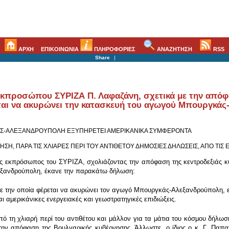
ΑΡΧΗ
ΕΠΙΚΟΙΝΩΝΙΑ
ΠΛΗΡΟΦΟΡΙΕΣ
ΑΝΑΖΗΤΗΣΗ
RSS
Share
|
εκπροσώπου ΣΥΡΙΖΑ Π. Λαφαζάνη, σχετικά με την απόφ
εται να ακυρώνει την κατασκευή του αγωγού Μπουργκά
ΑΣ-ΑΛΕΞΑΝΔΡΟΥΠΟΛΗ ΕΞΥΠΗΡΕΤΕΙ ΑΜΕΡΙΚΑΝΙΚΑ ΣΥΜΦΕΡΟΝΤΑ
Η, ΠΑΡΑ ΤΙΣ ΧΛΙΑΡΕΣ ΠΕΡΙ ΤΟΥ ΑΝΤΙΘΕΤΟΥ ΔΗΜΟΣΙΕΣ ΔΗΛΩΣΕΙΣ, ΑΠΟ ΤΙΣ Ε
ς εκπρόσωπος του ΣΥΡΙΖΑ, σχολιάζοντας την απόφαση της κεντροδεξιάς κυ
ξανδρούπολη, έκανε την παρακάτω δήλωση:
ε την οποία φέρεται να ακυρώνει τον αγωγό Μπουργκάς-Αλεξανδρούπολη, εί
ι αμερικάνικες ενεργειακές και γεωστρατηγικές επιδιώξεις.
ό τη χλιαρή περί του αντιθέτου και μάλλον για τα μάτια του κόσμου δήλωσ
 την απόφαση της Βουλγαρικής κυβέρνησης. Άλλωστε, ο ίδιος ο κ. Γ. Παπαν