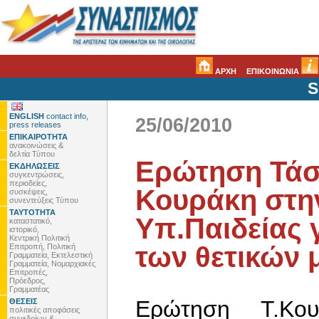
ΑΡΧΗ
ΕΠΙΚΟΙΝΩΝΙΑ
S
ENGLISH
contact info,
25/06/2010
press releases
ΕΠΙΚΑΙΡΟΤΗΤΑ
ανακοινώσεις &
δελτία Τύπου
Ερώτηση Τά
ΕΚΔΗΛΩΣΕΙΣ
συγκεντρώσεις,
περιοδείες,
Κουράκη στη
συσκέψεις,
συνεντεύξεις Τύπου
ΤΑΥΤΟΤΗΤΑ
Υπ.Παιδείας 
καταστατικό,
ιστορικό,
Κεντρική Πολιτική
των θετικών 
Επιτροπή, Πολιτική
Γραμματεία, Εκτελεστική
Γραμματεία, Νομαρχιακές
Επιτροπές,
Πρόεδρος,
Γραμματέας
Ερώτηση Τ.Κο
ΘΕΣΕΙΣ
πολιτικές αποφάσεις
συνεδρίων &