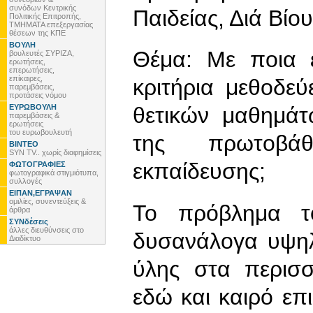
συνόδων Κεντρικής
Παιδείας, Διά Βί
Πολιτικής Επιτροπής,
ΤΜΗΜΑΤΑ επεξεργασίας
θέσεων της ΚΠΕ
ΒΟΥΛΗ
Θέμα: Με ποια ε
βουλευτές ΣΥΡΙΖΑ,
ερωτήσεις,
επερωτήσεις,
επίκαιρες,
κριτήρια μεθοδε
παρεμβάσεις,
προτάσεις νόμου
ΕΥΡΩΒΟΥΛΗ
θετικών μαθημά
παρεμβάσεις &
ερωτήσεις
του ευρωβουλευτή
της πρωτοβάθ
ΒΙΝΤΕΟ
SYN TV.. χωρίς διαφημίσεις
εκπαίδευσης;
ΦΩΤΟΓΡΑΦΙΕΣ
φωτογραφικά στιγμιότυπα,
συλλογές
ΕΙΠΑΝ,ΕΓΡΑΨΑΝ
ομιλίες, συνεντεύξεις &
Το πρόβλημα τ
άρθρα
ΣΥΝδέσεις
άλλες διευθύνσεις στο
δυσανάλογα υψηλ
Διαδίκτυο
ύλης στα περισσ
εδώ και καιρό επι