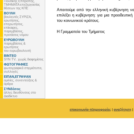
Πολιτικής Επιτροπής,
ΤΜΗΜΑΤΑ επεξεργασίας
θέσεων της ΚΠΕ
Απαιτούμε από την ελληνική κυβέρνηση να
ΒΟΥΛΗ
επιλέξει η κυβέρνηση: για μια προοδευτική
βουλευτές ΣΥΡΙΖΑ,
του κοινωνικού κράτους.
ερωτήσεις,
επερωτήσεις,
επίκαιρες,
παρεμβάσεις,
Η Γραμματεία του Τμήματος
προτάσεις νόμου
ΕΥΡΩΒΟΥΛΗ
παρεμβάσεις &
ερωτήσεις
του ευρωβουλευτή
ΒΙΝΤΕΟ
SYN TV.. χωρίς διαφημίσεις
ΦΩΤΟΓΡΑΦΙΕΣ
φωτογραφικά στιγμιότυπα,
συλλογές
ΕΙΠΑΝ,ΕΓΡΑΨΑΝ
ομιλίες, συνεντεύξεις &
άρθρα
ΣΥΝδέσεις
άλλες διευθύνσεις στο
Διαδίκτυο
επικοινωνία-πληροφορίες
|
αναζήτηση
|