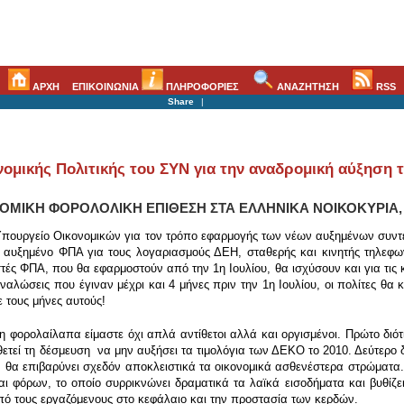
ΑΡΧΗ
ΕΠΙΚΟΙΝΩΝΙΑ
ΠΛΗΡΟΦΟΡΙΕΣ
ΑΝΑΖΗΤΗΣΗ
RSS
Share
|
ομικής Πολιτικής του ΣΥΝ για την αναδρομική αύξηση
ΟΜΙΚΗ ΦΟΡΟΛΟΛΙΚΗ ΕΠΙΘΕΣΗ ΣΤΑ ΕΛΛΗΝΙΚΑ ΝΟΙΚΟΚΥΡΙΑ
Υπουργείο Οικονομικών για τον τρόπο εφαρμογής των νέων αυξημένων συντε
αυξημένο ΦΠΑ για τους λογαριασμούς ΔΕΗ, σταθερής και κινητής τηλεφων
εστές ΦΠΑ, που θα εφαρμοστούν από την 1η Ιουλίου, θα ισχύσουν και για τις
ναλώσεις που έγιναν μέχρι και 4 μήνες πριν την 1η Ιουλίου, οι πολίτες 
 τους μήνες αυτούς!
η φορολαίλαπα είμαστε όχι απλά αντίθετοι αλλά και οργισμένοι. Πρώτο διό
ετεί τη δέσμευση να μην αυξήσει τα τιμολόγια των ΔΕΚΟ το 2010. Δεύτερο δ
 θα επιβαρύνει σχεδόν αποκλειστικά τα οικονομικά ασθενέστερα στρώματα. 
ι φόρων, το οποίο συρρικνώνει δραματικά τα λαϊκά εισοδήματα και βυθίζ
πό τους εργαζόμενους στο κεφάλαιο και την προστασία των κερδών.