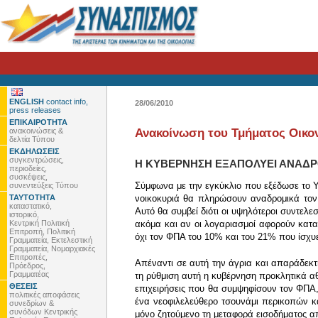
ENGLISH
contact info,
28/06/2010
press releases
ΕΠΙΚΑΙΡΟΤΗΤΑ
ανακοινώσεις &
Ανακοίνωση του Τμήματος Οικον
δελτία Τύπου
ΕΚΔΗΛΩΣΕΙΣ
συγκεντρώσεις,
Η ΚΥΒΕΡΝΗΣΗ ΕΞΑΠΟΛΥΕΙ ΑΝΑΔΡ
περιοδείες,
συσκέψεις,
Σύμφωνα με την εγκύκλιο που εξέδωσε το 
συνεντεύξεις Τύπου
ΤΑΥΤΟΤΗΤΑ
νοικοκυριά θα πληρώσουν αναδρομικά τον 
καταστατικό,
Αυτό θα συμβεί διότι οι υψηλότεροι συντελ
ιστορικό,
Κεντρική Πολιτική
ακόμα και αν οι λογαριασμοί αφορούν κατα
Επιτροπή, Πολιτική
όχι τον ΦΠΑ του 10% και του 21% που ίσχυε
Γραμματεία, Εκτελεστική
Γραμματεία, Νομαρχιακές
Επιτροπές,
Απέναντι σε αυτή την άγρια και απαράδεκτ
Πρόεδρος,
Γραμματέας
τη ρύθμιση αυτή η κυβέρνηση προκλητικά αθ
ΘΕΣΕΙΣ
επιχειρήσεις που θα συμψηφίσουν τον ΦΠΑ,
πολιτικές αποφάσεις
ένα νεοφιλελεύθερο τσουνάμι περικοπών κα
συνεδρίων &
συνόδων Κεντρικής
μόνο ζητούμενο τη μεταφορά εισοδήματος α