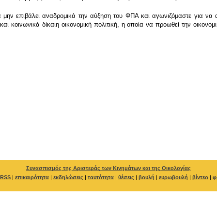
 μην επιβάλει αναδρομικά την αύξηση του ΦΠΑ και αγωνιζόμαστε για να α
 και κοινωνικά δίκαιη οικονομική πολιτική, η οποία να προωθεί την οικονο
Συνασπισμός της Αριστεράς των Κινημάτων και της Οικολογίας
RSS
|
επικαιρότητα
|
εκδηλώσεις
|
ταυτότητα
|
θέσεις
|
βουλή
|
ευρωβουλή
|
βίντεο
|
φ