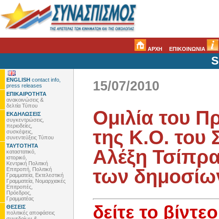
ΑΡΧΗ
ΕΠΙΚΟΙΝΩΝΙΑ
S
ENGLISH
contact info,
15/07/2010
press releases
ΕΠΙΚΑΙΡΟΤΗΤΑ
ανακοινώσεις &
δελτία Τύπου
Ομιλία του Π
ΕΚΔΗΛΩΣΕΙΣ
συγκεντρώσεις,
περιοδείες,
της Κ.Ο. του
συσκέψεις,
συνεντεύξεις Τύπου
ΤΑΥΤΟΤΗΤΑ
Αλέξη Τσίπρα
καταστατικό,
ιστορικό,
Κεντρική Πολιτική
των δημοσίω
Επιτροπή, Πολιτική
Γραμματεία, Εκτελεστική
Γραμματεία, Νομαρχιακές
Επιτροπές,
Πρόεδρος,
Γραμματέας
δείτε το βίντεο
ΘΕΣΕΙΣ
πολιτικές αποφάσεις
συνεδρίων &