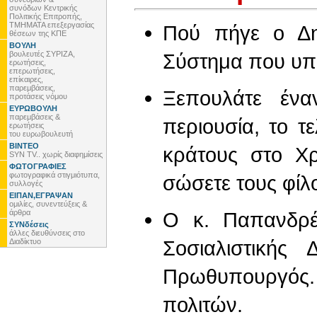
συνόδων Κεντρικής
Πολιτικής Επιτροπής,
ΤΜΗΜΑΤΑ επεξεργασίας
Πού πήγε ο Δη
θέσεων της ΚΠΕ
ΒΟΥΛΗ
βουλευτές ΣΥΡΙΖΑ,
Σύστημα που υπ
ερωτήσεις,
επερωτήσεις,
επίκαιρες,
παρεμβάσεις,
Ξεπουλάτε ένα
προτάσεις νόμου
ΕΥΡΩΒΟΥΛΗ
παρεμβάσεις &
περιουσία, το τ
ερωτήσεις
του ευρωβουλευτή
ΒΙΝΤΕΟ
κράτους στο Χρ
SYN TV.. χωρίς διαφημίσεις
ΦΩΤΟΓΡΑΦΙΕΣ
φωτογραφικά στιγμιότυπα,
σώσετε τους φίλ
συλλογές
ΕΙΠΑΝ,ΕΓΡΑΨΑΝ
ομιλίες, συνεντεύξεις &
άρθρα
Ο κ. Παπανδρέ
ΣΥΝδέσεις
άλλες διευθύνσεις στο
Σοσιαλιστικής
Διαδίκτυο
Πρωθυπουργός
πολιτών.