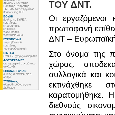
ΤΟΥ ΔΝΤ.
συνόδων Κεντρικής
Πολιτικής Επιτροπής,
ΤΜΗΜΑΤΑ επεξεργασίας
θέσεων της ΚΠΕ
Οι εργαζόμενοι 
ΒΟΥΛΗ
βουλευτές ΣΥΡΙΖΑ,
ερωτήσεις,
πρωτοφανή επίθε
επερωτήσεις,
επίκαιρες,
παρεμβάσεις,
προτάσεις νόμου
ΔΝΤ – Ευρωπαϊκή
ΕΥΡΩΒΟΥΛΗ
παρεμβάσεις &
ερωτήσεις
του ευρωβουλευτή
Στο όνομα της π
ΒΙΝΤΕΟ
SYN TV.. χωρίς διαφημίσεις
ΦΩΤΟΓΡΑΦΙΕΣ
χώρας, αποδεκα
φωτογραφικά στιγμιότυπα,
συλλογές
ΕΙΠΑΝ,ΕΓΡΑΨΑΝ
συλλογικά και κο
ομιλίες, συνεντεύξεις &
άρθρα
ΣΥΝδέσεις
εκτινάχθηκε 
άλλες διευθύνσεις στο
Διαδίκτυο
καρατομήθηκε. Η
διεθνούς οικονο