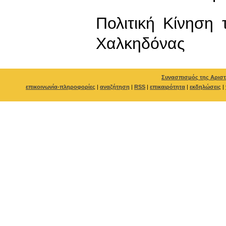
Πολιτική Κίνηση
Χαλκηδόνας
Συνασπισμός της Αριστ
επικοινωνία-πληροφορίες
|
αναζήτηση
|
RSS
|
επικαιρότητα
|
εκδηλώσεις
|