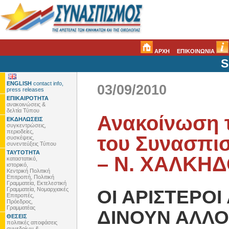
ΑΡΧΗ
ΕΠΙΚΟΙΝΩΝΙΑ
S
ENGLISH
contact info,
03/09/2010
press releases
ΕΠΙΚΑΙΡΟΤΗΤΑ
ανακοινώσεις &
δελτία Τύπου
Ανακοίνωση τ
ΕΚΔΗΛΩΣΕΙΣ
συγκεντρώσεις,
περιοδείες,
του Συνασπι
συσκέψεις,
συνεντεύξεις Τύπου
ΤΑΥΤΟΤΗΤΑ
– Ν. ΧΑΛΚΗ
καταστατικό,
ιστορικό,
Κεντρική Πολιτική
Επιτροπή, Πολιτική
Γραμματεία, Εκτελεστική
Γραμματεία, Νομαρχιακές
ΟΙ ΑΡΙΣΤΕΡΟΙ
Επιτροπές,
Πρόεδρος,
Γραμματέας
ΔΙΝΟΥΝ ΑΛΛΟ
ΘΕΣΕΙΣ
πολιτικές αποφάσεις
συνεδρίων &