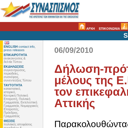
ΑΡΧΗ
ΕΠΙΚΟΙΝΩΝΙΑ
S
ENGLISH
contact info,
06/09/2010
press releases
ΕΠΙΚΑΙΡΟΤΗΤΑ
ανακοινώσεις &
δελτία Τύπου
Δήλωση-πρότα
ΕΚΔΗΛΩΣΕΙΣ
συγκεντρώσεις,
περιοδείες,
μέλους της Ε.
συσκέψεις,
συνεντεύξεις Τύπου
ΤΑΥΤΟΤΗΤΑ
τον επικεφαλ
καταστατικό,
ιστορικό,
Κεντρική Πολιτική
Αττικής
Επιτροπή, Πολιτική
Γραμματεία, Εκτελεστική
Γραμματεία, Νομαρχιακές
Επιτροπές,
Πρόεδρος,
Γραμματέας
Παρακολουθώντα
ΘΕΣΕΙΣ
πολιτικές αποφάσεις
συνεδρίων &