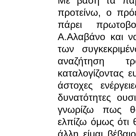
Με βάση τα πα
προτείνω, ο πρό
πάρει πρωτοβ
Α.Αλαβάνο και ν
των συγκεκριμέ
αναζήτηση τ
καταλογίζοντας ε
άστοχες ενέργει
δυνατότητες ουσ
γνωρίζω πως θα
ελπίζω όμως ότι 
άλλη είμαι βέβαι