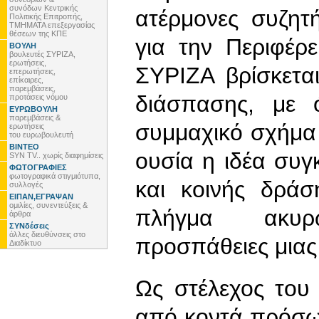
συνόδων Κεντρικής
ατέρμονες συζητ
Πολιτικής Επιτροπής,
ΤΜΗΜΑΤΑ επεξεργασίας
θέσεων της ΚΠΕ
για την Περιφέρε
ΒΟΥΛΗ
βουλευτές ΣΥΡΙΖΑ,
ερωτήσεις,
ΣΥΡΙΖΑ βρίσκετα
επερωτήσεις,
επίκαιρες,
παρεμβάσεις,
διάσπασης, με 
προτάσεις νόμου
ΕΥΡΩΒΟΥΛΗ
παρεμβάσεις &
συμμαχικό σχήμα 
ερωτήσεις
του ευρωβουλευτή
ΒΙΝΤΕΟ
ουσία η ιδέα συ
SYN TV.. χωρίς διαφημίσεις
ΦΩΤΟΓΡΑΦΙΕΣ
φωτογραφικά στιγμιότυπα,
και κοινής δράσ
συλλογές
ΕΙΠΑΝ,ΕΓΡΑΨΑΝ
ομιλίες, συνεντεύξεις &
πλήγμα ακυρ
άρθρα
ΣΥΝδέσεις
άλλες διευθύνσεις στο
προσπάθειες μιας
Διαδίκτυο
Ως στέλεχος του
από κοντά πρόσω