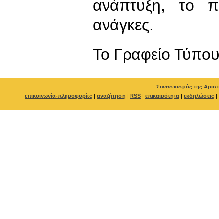
ανάπτυξη, το πε
ανάγκες.
To Γραφείο Τύπο
Συνασπισμός της Αριστ
επικοινωνία-πληροφορίες
|
αναζήτηση
|
RSS
|
επικαιρότητα
|
εκδηλώσεις
|