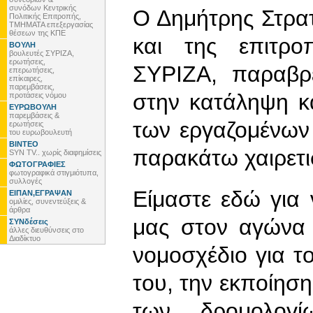
συνόδων Κεντρικής
Ο Δημήτρης Στρατ
Πολιτικής Επιτροπής,
ΤΜΗΜΑΤΑ επεξεργασίας
θέσεων της ΚΠΕ
και της επιτρο
ΒΟΥΛΗ
βουλευτές ΣΥΡΙΖΑ,
ερωτήσεις,
ΣΥΡΙΖΑ, παραβρ
επερωτήσεις,
επίκαιρες,
παρεμβάσεις,
στην κατάληψη κ
προτάσεις νόμου
ΕΥΡΩΒΟΥΛΗ
παρεμβάσεις &
των εργαζομένων
ερωτήσεις
του ευρωβουλευτή
ΒΙΝΤΕΟ
παρακάτω χαιρετι
SYN TV.. χωρίς διαφημίσεις
ΦΩΤΟΓΡΑΦΙΕΣ
φωτογραφικά στιγμιότυπα,
συλλογές
Είμαστε εδώ για
ΕΙΠΑΝ,ΕΓΡΑΨΑΝ
ομιλίες, συνεντεύξεις &
άρθρα
μας στον αγώνα 
ΣΥΝδέσεις
άλλες διευθύνσεις στο
Διαδίκτυο
νομοσχέδιο για 
του, την εκποίηση
των δρομολογί