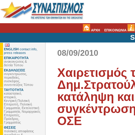
ΑΡΧΗ
ΕΠΙΚΟΙΝΩΝΙΑ
S
ENGLISH
contact info,
08/09/2010
press releases
ΕΠΙΚΑΙΡΟΤΗΤΑ
ανακοινώσεις &
δελτία Τύπου
Χαιρετισμός 
ΕΚΔΗΛΩΣΕΙΣ
συγκεντρώσεις,
περιοδείες,
Δημ.Στρατού
συσκέψεις,
συνεντεύξεις Τύπου
ΤΑΥΤΟΤΗΤΑ
κατάληψη και
καταστατικό,
ιστορικό,
Κεντρική Πολιτική
συγκέντρωση
Επιτροπή, Πολιτική
Γραμματεία, Εκτελεστική
Γραμματεία, Νομαρχιακές
Επιτροπές,
ΟΣΕ
Πρόεδρος,
Γραμματέας
ΘΕΣΕΙΣ
πολιτικές αποφάσεις
συνεδρίων &