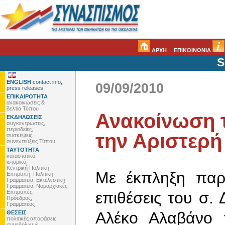
ΑΡΧΗ
ΕΠΙΚΟΙΝΩΝΙΑ
S
ENGLISH
contact info,
09/09/2010
press releases
ΕΠΙΚΑΙΡΟΤΗΤΑ
ανακοινώσεις &
δελτία Τύπου
Ανακοίνωση 
ΕΚΔΗΛΩΣΕΙΣ
συγκεντρώσεις,
περιοδείες,
την Αριστερ
συσκέψεις,
συνεντεύξεις Τύπου
ΤΑΥΤΟΤΗΤΑ
καταστατικό,
ιστορικό,
Κεντρική Πολιτική
Με έκπληξη παρ
Επιτροπή, Πολιτική
Γραμματεία, Εκτελεστική
Γραμματεία, Νομαρχιακές
Επιτροπές,
επιθέσεις του σ
Πρόεδρος,
Γραμματέας
Αλέκο Αλαβάνο τ
ΘΕΣΕΙΣ
πολιτικές αποφάσεις
συνεδρίων &