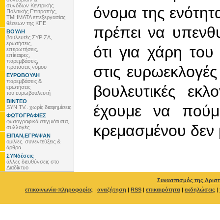
συνόδων Κεντρικής
όνομα της ενότητ
Πολιτικής Επιτροπής,
ΤΜΗΜΑΤΑ επεξεργασίας
θέσεων της ΚΠΕ
πρέπει να υπενθ
ΒΟΥΛΗ
βουλευτές ΣΥΡΙΖΑ,
ερωτήσεις,
ότι για χάρη το
επερωτήσεις,
επίκαιρες,
παρεμβάσεις,
στις ευρωεκλογές 
προτάσεις νόμου
ΕΥΡΩΒΟΥΛΗ
παρεμβάσεις &
βουλευτικές εκλ
ερωτήσεις
του ευρωβουλευτή
ΒΙΝΤΕΟ
έχουμε να πούμε
SYN TV.. χωρίς διαφημίσεις
ΦΩΤΟΓΡΑΦΙΕΣ
φωτογραφικά στιγμιότυπα,
κρεμασμένου δεν μ
συλλογές
ΕΙΠΑΝ,ΕΓΡΑΨΑΝ
ομιλίες, συνεντεύξεις &
άρθρα
ΣΥΝδέσεις
άλλες διευθύνσεις στο
Διαδίκτυο
Συνασπισμός της Αριστ
επικοινωνία-πληροφορίες
|
αναζήτηση
|
RSS
|
επικαιρότητα
|
εκδηλώσεις
|