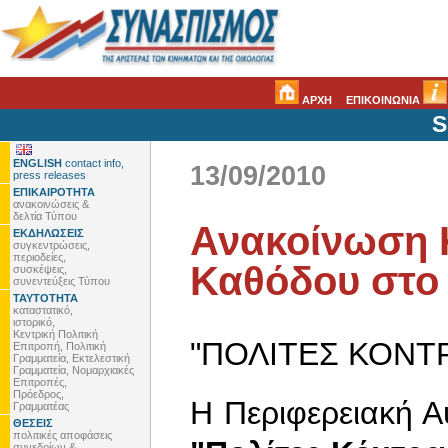
ΑΡΧΗ
ΕΠΙΚΟΙΝΩΝΙΑ
S
ENGLISH
contact info,
13/09/2010
press releases
ΕΠΙΚΑΙΡΟΤΗΤΑ
ανακοινώσεις &
δελτία Τύπου
Ανακοίνωση 
ΕΚΔΗΛΩΣΕΙΣ
συγκεντρώσεις,
περιοδείες,
Καθόδου στο 
συσκέψεις,
συνεντεύξεις Τύπου
ΤΑΥΤΟΤΗΤΑ
καταστατικό,
ιστορικό,
Κεντρική Πολιτική
"ΠΟΛΙΤΕΣ ΚΟΝΤΡ
Επιτροπή, Πολιτική
Γραμματεία, Εκτελεστική
Γραμματεία, Νομαρχιακές
Επιτροπές,
Πρόεδρος,
Η Περιφερειακή Αυ
Γραμματέας
ΘΕΣΕΙΣ
πολιτικές αποφάσεις
συνεδρίων &