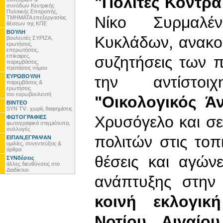
"Πολίτες Κόντρα
συνόδων Κεντρικής
Πολιτικής Επιτροπής,
Νίκο Συρμαλέν
ΤΜΗΜΑΤΑ επεξεργασίας
θέσεων της ΚΠΕ
ΒΟΥΛΗ
Κυκλάδων, ανακοι
βουλευτές ΣΥΡΙΖΑ,
ερωτήσεις,
επερωτήσεις,
επίκαιρες,
συζητήσεις των 
παρεμβάσεις,
προτάσεις νόμου
ΕΥΡΩΒΟΥΛΗ
την αντίστοιχ
παρεμβάσεις &
ερωτήσεις
του ευρωβουλευτή
"Οικολογικός Ά
ΒΙΝΤΕΟ
SYN TV.. χωρίς διαφημίσεις
Χρυσόγελο και σ
ΦΩΤΟΓΡΑΦΙΕΣ
φωτογραφικά στιγμιότυπα,
συλλογές
πολιτών στις τοπ
ΕΙΠΑΝ,ΕΓΡΑΨΑΝ
ομιλίες, συνεντεύξεις &
άρθρα
θέσεις και αγών
ΣΥΝδέσεις
άλλες διευθύνσεις στο
Διαδίκτυο
ανάπτυξης στην
κοινή εκλογικ
Νοτίου Αιγαίου