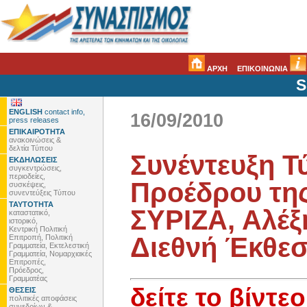
ΑΡΧΗ
ΕΠΙΚΟΙΝΩΝΙΑ
S
ENGLISH
contact info,
16/09/2010
press releases
ΕΠΙΚΑΙΡΟΤΗΤΑ
ανακοινώσεις &
δελτία Τύπου
Συνέντευξη Τ
ΕΚΔΗΛΩΣΕΙΣ
συγκεντρώσεις,
περιοδείες,
Προέδρου της
συσκέψεις,
συνεντεύξεις Τύπου
ΤΑΥΤΟΤΗΤΑ
ΣΥΡΙΖΑ, Αλέξ
καταστατικό,
ιστορικό,
Κεντρική Πολιτική
Διεθνή Έκθε
Επιτροπή, Πολιτική
Γραμματεία, Εκτελεστική
Γραμματεία, Νομαρχιακές
Επιτροπές,
Πρόεδρος,
Γραμματέας
δείτε το βίντεο
ΘΕΣΕΙΣ
πολιτικές αποφάσεις
συνεδρίων &