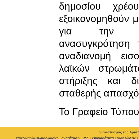
δημοσίου χρέ
εξοικονομηθούν μ
για την αν
ανασυγκρότηση τ
αναδιανομή ει
λαϊκών στρωμάτ
στήριξης και δ
σταθερής απασχό
To Γραφείο Τύπο
Συνασπισμός της Αριστ
επικοινωνία-πληροφορίες
|
αναζήτηση
|
RSS
|
επικαιρότητα
|
εκδηλώσεις
|