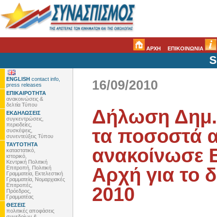
ΑΡΧΗ
ΕΠΙΚΟΙΝΩΝΙΑ
S
ENGLISH
contact info,
16/09/2010
press releases
ΕΠΙΚΑΙΡΟΤΗΤΑ
ανακοινώσεις &
δελτία Τύπου
Δήλωση Δημ.
ΕΚΔΗΛΩΣΕΙΣ
συγκεντρώσεις,
περιοδείες,
τα ποσοστά 
συσκέψεις,
συνεντεύξεις Τύπου
ΤΑΥΤΟΤΗΤΑ
ανακοίνωσε Ε
καταστατικό,
ιστορικό,
Κεντρική Πολιτική
Αρχή για το 
Επιτροπή, Πολιτική
Γραμματεία, Εκτελεστική
Γραμματεία, Νομαρχιακές
Επιτροπές,
2010
Πρόεδρος,
Γραμματέας
ΘΕΣΕΙΣ
πολιτικές αποφάσεις
συνεδρίων &