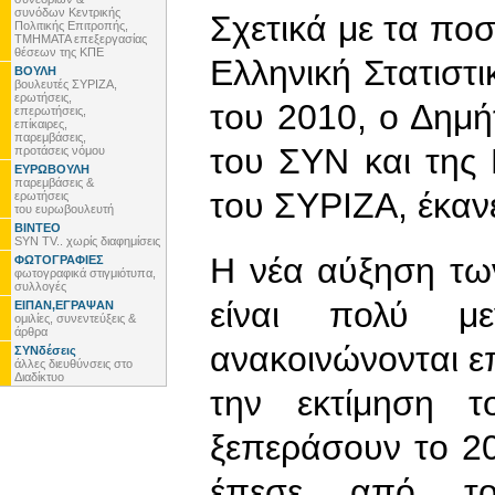
συνόδων Κεντρικής
Σχετικά με τα πο
Πολιτικής Επιτροπής,
ΤΜΗΜΑΤΑ επεξεργασίας
θέσεων της ΚΠΕ
Ελληνική Στατιστι
ΒΟΥΛΗ
βουλευτές ΣΥΡΙΖΑ,
ερωτήσεις,
του 2010, ο Δημή
επερωτήσεις,
επίκαιρες,
παρεμβάσεις,
του ΣΥΝ και της 
προτάσεις νόμου
ΕΥΡΩΒΟΥΛΗ
παρεμβάσεις &
του ΣΥΡΙΖΑ, έκαν
ερωτήσεις
του ευρωβουλευτή
ΒΙΝΤΕΟ
SYN TV.. χωρίς διαφημίσεις
Η νέα αύξηση τω
ΦΩΤΟΓΡΑΦΙΕΣ
φωτογραφικά στιγμιότυπα,
συλλογές
είναι πολύ μ
ΕΙΠΑΝ,ΕΓΡΑΨΑΝ
ομιλίες, συνεντεύξεις &
άρθρα
ανακοινώνονται ε
ΣΥΝδέσεις
άλλες διευθύνσεις στο
Διαδίκτυο
την εκτίμηση τ
ξεπεράσουν το 20
έπεσε από το