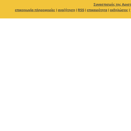
Συνασπισμός της Αριστ
επικοινωνία-πληροφορίες
|
αναζήτηση
|
RSS
|
επικαιρότητα
|
εκδηλώσεις
|