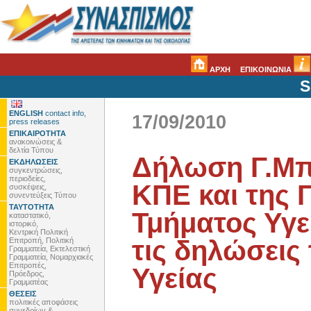
ΑΡΧΗ
ΕΠΙΚΟΙΝΩΝΙΑ
S
ENGLISH
contact info,
17/09/2010
press releases
ΕΠΙΚΑΙΡΟΤΗΤΑ
ανακοινώσεις &
δελτία Τύπου
Δήλωση Γ.Μπ
ΕΚΔΗΛΩΣΕΙΣ
συγκεντρώσεις,
περιοδείες,
ΚΠΕ και της 
συσκέψεις,
συνεντεύξεις Τύπου
ΤΑΥΤΟΤΗΤΑ
Τμήματος Υγε
καταστατικό,
ιστορικό,
Κεντρική Πολιτική
τις δηλώσεις
Επιτροπή, Πολιτική
Γραμματεία, Εκτελεστική
Γραμματεία, Νομαρχιακές
Επιτροπές,
Υγείας
Πρόεδρος,
Γραμματέας
ΘΕΣΕΙΣ
πολιτικές αποφάσεις
συνεδρίων &