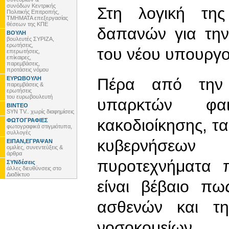
συνόδων Κεντρικής
Στη λογική τη
Πολιτικής Επιτροπής,
ΤΜΗΜΑΤΑ επεξεργασίας
θέσεων της ΚΠΕ
δαπανών για την
ΒΟΥΛΗ
βουλευτές ΣΥΡΙΖΑ,
ερωτήσεις,
του νέου υπουργο
επερωτήσεις,
επίκαιρες,
παρεμβάσεις,
προτάσεις νόμου
ΕΥΡΩΒΟΥΛΗ
Πέρα από την 
παρεμβάσεις &
ερωτήσεις
του ευρωβουλευτή
υπαρκτών φα
ΒΙΝΤΕΟ
SYN TV.. χωρίς διαφημίσεις
κακοδιοίκησης, τα
ΦΩΤΟΓΡΑΦΙΕΣ
φωτογραφικά στιγμιότυπα,
συλλογές
κυβερνήσεων
ΕΙΠΑΝ,ΕΓΡΑΨΑΝ
ομιλίες, συνεντεύξεις &
άρθρα
πυροτεχνήματα 
ΣΥΝδέσεις
άλλες διευθύνσεις στο
Διαδίκτυο
είναι βέβαιο π
ασθενών και τη
νοσοκομείων.