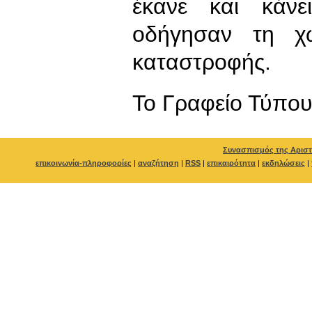
έκανε και κάνε
οδήγησαν τη χ
καταστροφής.
To Γραφείο Τύπο
Συνασπισμός της Αριστ
επικοινωνία-πληροφορίες
|
αναζήτηση
|
RSS
|
επικαιρότητα
|
εκδηλώσεις
|