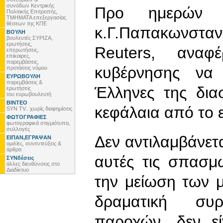
συνόδων Κεντρικής
Προ ημερών 
Πολιτικής Επιτροπής,
ΤΜΗΜΑΤΑ επεξεργασίας
θέσεων της ΚΠΕ
κ.Γ.Παπακωνσταν
ΒΟΥΛΗ
βουλευτές ΣΥΡΙΖΑ,
ερωτήσεις,
Reuters, αναφ
επερωτήσεις,
επίκαιρες,
παρεμβάσεις,
κυβέρνησης να
προτάσεις νόμου
ΕΥΡΩΒΟΥΛΗ
παρεμβάσεις &
Έλληνες της δια
ερωτήσεις
του ευρωβουλευτή
ΒΙΝΤΕΟ
κεφάλαια από το 
SYN TV.. χωρίς διαφημίσεις
ΦΩΤΟΓΡΑΦΙΕΣ
φωτογραφικά στιγμιότυπα,
συλλογές
Δεν αντιλαμβάνετ
ΕΙΠΑΝ,ΕΓΡΑΨΑΝ
ομιλίες, συνεντεύξεις &
άρθρα
αυτές τις σπασμω
ΣΥΝδέσεις
άλλες διευθύνσεις στο
Διαδίκτυο
την μείωση των 
δραματική συ
παροχών, δεν ε