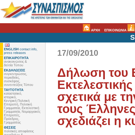
ΑΡΧΗ
ΕΠΙΚΟΙΝΩΝΙΑ
S
ENGLISH
contact info,
17/09/2010
press releases
ΕΠΙΚΑΙΡΟΤΗΤΑ
ανακοινώσεις &
δελτία Τύπου
Δήλωση του Β
ΕΚΔΗΛΩΣΕΙΣ
συγκεντρώσεις,
περιοδείες,
Εκτελεστικής
συσκέψεις,
συνεντεύξεις Τύπου
ΤΑΥΤΟΤΗΤΑ
σχετικά με τ
καταστατικό,
ιστορικό,
Κεντρική Πολιτική
τους Έλληνες
Επιτροπή, Πολιτική
Γραμματεία, Εκτελεστική
Γραμματεία, Νομαρχιακές
Επιτροπές,
σχεδιάζει η 
Πρόεδρος,
Γραμματέας
ΘΕΣΕΙΣ
πολιτικές αποφάσεις
συνεδρίων &