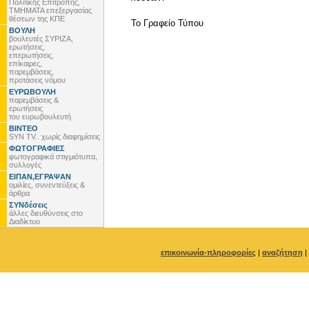
Πολιτικής Επιτροπής,
ΤΜΗΜΑΤΑ επεξεργασίας
θέσεων της ΚΠΕ
To Γραφείο Τύπου
ΒΟΥΛΗ
βουλευτές ΣΥΡΙΖΑ,
ερωτήσεις,
επερωτήσεις,
επίκαιρες,
παρεμβάσεις,
προτάσεις νόμου
ΕΥΡΩΒΟΥΛΗ
παρεμβάσεις &
ερωτήσεις
του ευρωβουλευτή
ΒΙΝΤΕΟ
SYN TV.. χωρίς διαφημίσεις
ΦΩΤΟΓΡΑΦΙΕΣ
φωτογραφικά στιγμιότυπα,
συλλογές
ΕΙΠΑΝ,ΕΓΡΑΨΑΝ
ομιλίες, συνεντεύξεις &
άρθρα
ΣΥΝδέσεις
άλλες διευθύνσεις στο
Διαδίκτυο
επικοινωνία-πληροφορίες
|
αναζήτηση
|