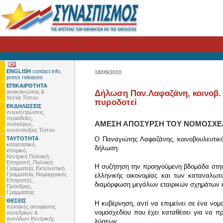
ENGLISH
contact info,
18/09/2010
press releases
ΕΠΙΚΑΙΡΟΤΗΤΑ
ανακοινώσεις &
Δήλωση Παν.Λαφαζάνη, κοινοβ. 
δελτία Τύπου
πυροδοτεί
ΕΚΔΗΛΩΣΕΙΣ
συγκεντρώσεις,
περιοδείες,
ΑΜΕΣΗ ΑΠΟΣΥΡΣΗ ΤΟΥ ΝΟΜΟΣΧΕΔ
συσκέψεις,
συνεντεύξεις Τύπου
ΤΑΥΤΟΤΗΤΑ
Ο Παναγιώτης Λαφαζάνης, κοινοβουλευτικό
καταστατικό,
δήλωση:
ιστορικό,
Κεντρική Πολιτική
Επιτροπή, Πολιτική
Η συζήτηση την προηγούμενη βδομάδα στην α
Γραμματεία, Εκτελεστική
Γραμματεία, Νομαρχιακές
ελληνικής οικονομίας και των καταναλωτώ
Επιτροπές,
διαμόρφωση μεγάλων εταιρικών σχημάτων κ
Πρόεδρος,
Γραμματέας
ΘΕΣΕΙΣ
Η κυβέρνηση, αντί να επιμείνει σε ένα νομ
πολιτικές αποφάσεις
νομοσχεδίου που έχει καταθέσει για να π
συνεδρίων &
συνόδων Κεντρικής
λύσεων.