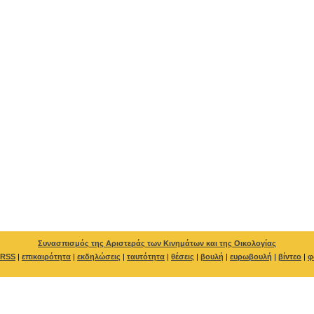
Συνασπισμός της Αριστεράς των Κινημάτων και της Οικολογίας
RSS
|
επικαιρότητα
|
εκδηλώσεις
|
ταυτότητα
|
θέσεις
|
βουλή
|
ευρωβουλή
|
βίντεο
|
φ