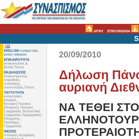
ΑΡΧΗ
ΕΠΙΚΟΙΝΩΝΙΑ
S
ENGLISH
contact info,
20/09/2010
press releases
ΕΠΙΚΑΙΡΟΤΗΤΑ
ανακοινώσεις &
δελτία Τύπου
Δήλωση Πάνου
ΕΚΔΗΛΩΣΕΙΣ
συγκεντρώσεις,
περιοδείες,
αυριανή Διεθ
συσκέψεις,
συνεντεύξεις Τύπου
ΤΑΥΤΟΤΗΤΑ
καταστατικό,
ιστορικό,
ΝΑ ΤΕΘΕΙ ΣΤΟ
Κεντρική Πολιτική
Επιτροπή, Πολιτική
Γραμματεία, Εκτελεστική
Γραμματεία, Νομαρχιακές
ΕΛΛΗΝΟΤΟΥΡ
Επιτροπές,
Πρόεδρος,
Γραμματέας
ΠΡΟΤΕΡΑΙΟΤΗ
ΘΕΣΕΙΣ
πολιτικές αποφάσεις
συνεδρίων &