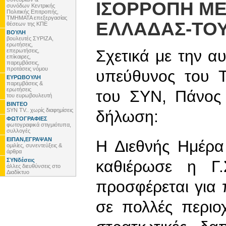
ΙΣΟΡΡΟΠΗ ΜΕ
συνόδων Κεντρικής
Πολιτικής Επιτροπής,
ΤΜΗΜΑΤΑ επεξεργασίας
ΕΛΛΑΔΑΣ-ΤΟ
θέσεων της ΚΠΕ
ΒΟΥΛΗ
βουλευτές ΣΥΡΙΖΑ,
ερωτήσεις,
Σχετικά με την α
επερωτήσεις,
επίκαιρες,
παρεμβάσεις,
προτάσεις νόμου
υπεύθυνος του Τ
ΕΥΡΩΒΟΥΛΗ
παρεμβάσεις &
ερωτήσεις
του ΣΥΝ, Πάνος 
του ευρωβουλευτή
ΒΙΝΤΕΟ
SYN TV.. χωρίς διαφημίσεις
δήλωση:
ΦΩΤΟΓΡΑΦΙΕΣ
φωτογραφικά στιγμιότυπα,
συλλογές
ΕΙΠΑΝ,ΕΓΡΑΨΑΝ
Η Διεθνής Ημέρα
ομιλίες, συνεντεύξεις &
άρθρα
ΣΥΝδέσεις
καθιέρωσε η Γ
άλλες διευθύνσεις στο
Διαδίκτυο
προσφέρεται για 
σε πολλές περιο