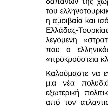
δαπανών της χώρ
του ελληνοτουρκι
η αμοιβαία και ι
Ελλάδας-Τουρκ
λεγόμενη «στρα
που ο ελληνικό
«προκρούστεια κλ
Καλούμαστε να ε
μια νέα πολυδιά
εξωτερική πολιτ
από τον ατλαντι