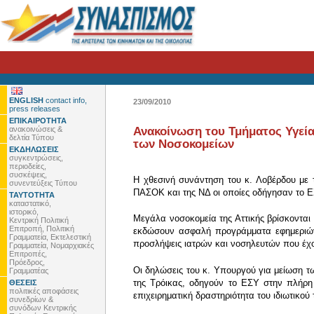
ENGLISH
contact info,
23/09/2010
press releases
ΕΠΙΚΑΙΡΟΤΗΤΑ
ανακοινώσεις &
Ανακοίνωση του Τμήματος Υγεία
δελτία Τύπου
των Νοσοκομείων
ΕΚΔΗΛΩΣΕΙΣ
συγκεντρώσεις,
περιοδείες,
συσκέψεις,
Η χθεσινή συνάντηση του κ. Λοβέρδου με 
συνεντεύξεις Τύπου
ΠΑΣΟΚ και της ΝΔ οι οποίες οδήγησαν το ΕΣ
ΤΑΥΤΟΤΗΤΑ
καταστατικό,
ιστορικό,
Μεγάλα νοσοκομεία της Αττικής βρίσκονται 
Κεντρική Πολιτική
Επιτροπή, Πολιτική
εκδώσουν ασφαλή προγράμματα εφημεριών.
Γραμματεία, Εκτελεστική
προσλήψεις ιατρών και νοσηλευτών που έχο
Γραμματεία, Νομαρχιακές
Επιτροπές,
Πρόεδρος,
Οι δηλώσεις του κ. Υπουργού για μείωση τ
Γραμματέας
της Τρόικας, οδηγούν το ΕΣΥ στην πλήρη
ΘΕΣΕΙΣ
πολιτικές αποφάσεις
επιχειρηματική δραστηριότητα του ιδιωτικο
συνεδρίων &
συνόδων Κεντρικής