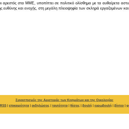
 αρεστός στα ΜΜΕ, υποπίπτει σε πολιτικό ολίσθημα με τα αυθαίρετα αστυ
ς ευθύνης και ενοχής, στη μεγάλη πλειοψηφία των σκληρά εργαζομένων κα
Συνασπισμός της Αριστεράς των Κινημάτων και της Οικολογίας
RSS
|
επικαιρότητα
|
εκδηλώσεις
|
ταυτότητα
|
θέσεις
|
βουλή
|
ευρωβουλή
|
βίντεο
|
φ