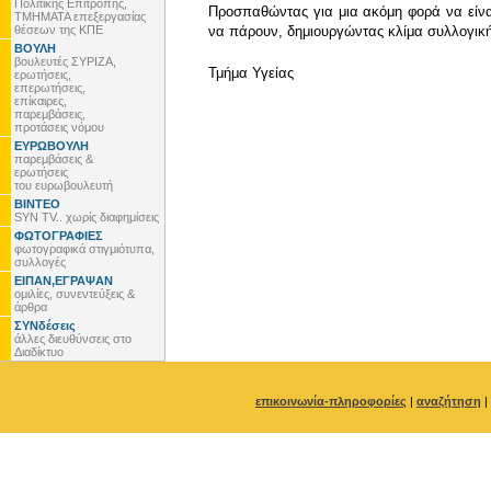
Πολιτικής Επιτροπής,
Προσπαθώντας για μια ακόμη φορά να είναι
ΤΜΗΜΑΤΑ επεξεργασίας
θέσεων της ΚΠΕ
να πάρουν, δημιουργώντας κλίμα συλλογική
ΒΟΥΛΗ
βουλευτές ΣΥΡΙΖΑ,
Τμήμα Υγείας
ερωτήσεις,
επερωτήσεις,
επίκαιρες,
παρεμβάσεις,
προτάσεις νόμου
ΕΥΡΩΒΟΥΛΗ
παρεμβάσεις &
ερωτήσεις
του ευρωβουλευτή
ΒΙΝΤΕΟ
SYN TV.. χωρίς διαφημίσεις
ΦΩΤΟΓΡΑΦΙΕΣ
φωτογραφικά στιγμιότυπα,
συλλογές
ΕΙΠΑΝ,ΕΓΡΑΨΑΝ
ομιλίες, συνεντεύξεις &
άρθρα
ΣΥΝδέσεις
άλλες διευθύνσεις στο
Διαδίκτυο
επικοινωνία-πληροφορίες
|
αναζήτηση
|