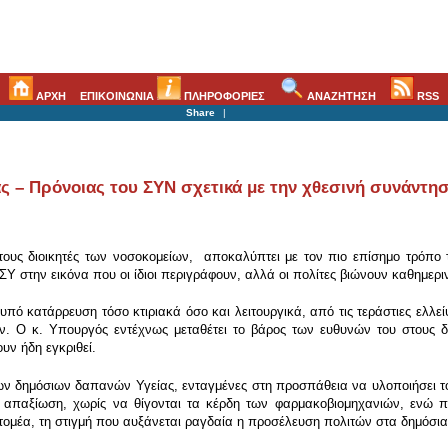
ΑΡΧΗ
ΕΠΙΚΟΙΝΩΝΙΑ
ΠΛΗΡΟΦΟΡΙΕΣ
ΑΝΑΖΗΤΗΣΗ
RSS
Share
|
ς – Πρόνοιας του ΣΥΝ σχετικά με την χθεσινή συνάντησ
τους διοικητές των νοσοκομείων, αποκαλύπτει με τον πιο επίσημο τρόπο
Υ στην εικόνα που οι ίδιοι περιγράφουν, αλλά οι πολίτες βιώνουν καθημερι
υπό κατάρρευση τόσο κτιριακά όσο και λειτουργικά, από τις τεράστιες ελλε
 Ο κ. Υπουργός εντέχνως μεταθέτει το βάρος των ευθυνών του στους δι
υν ήδη εγκριθεί.
ων δημόσιων δαπανών Υγείας, ενταγμένες στη προσπάθεια να υλοποιήσει το
 απαξίωση, χωρίς να θίγονται τα κέρδη των φαρμακοβιομηχανιών, ενώ πα
ύ τομέα, τη στιγμή που αυξάνεται ραγδαία η προσέλευση πολιτών στα δημόσι