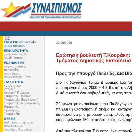
ENGLISH
contact info,
27/09/2010
press releases
ΕΠΙΚΑΙΡΟΤΗΤΑ
ανακοινώσεις &
Ερώτηση βουλευτή Τ.Κουράκη: 
δελτία Τύπου
Τμήματος Δημοτικής Εκπαίδευσ
ΕΚΔΗΛΩΣΕΙΣ
συγκεντρώσεις,
περιοδείες,
Προς την Υπουργό Παιδείας, Δια Β
συσκέψεις,
συνεντεύξεις Τύπου
ΤΑΥΤΟΤΗΤΑ
Στο Παιδαγωγικό Τμήμα Δημοτικής Εκπ/ση
καταστατικό,
περασμένου έτους 2009-2010, 9 από την Α/β
ιστορικό,
Κεντρική Πολιτική
Αυτό συνιστά ένα σοβαρό πλήγμα στις σπου
Επιτροπή, Πολιτική
Γραμματεία, Εκτελεστική
Γραμματεία, Νομαρχιακές
Σύμφωνα με ανακοίνωση του Παιδαγωγικού
Επιτροπές,
πλημμελή υλοποίηση, ή ακόμα και κατάργησ
Πρόεδρος,
Γραμματέας
δάσκαλοι να μην μπορούν να εκτελούν άρτ
ΘΕΣΕΙΣ
επιμορφώνουν 150 εκπαιδευτικούς, ενώ αφή
πολιτικές αποφάσεις
συνεδρίων &
συνόδων Κεντρικής
Από την πλευρά του Τμήματος, έχει επανειλ