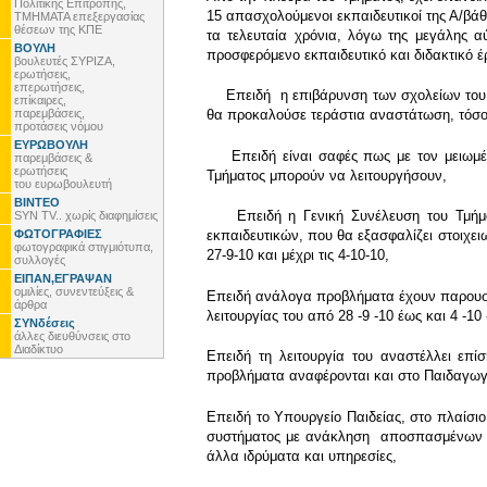
Πολιτικής Επιτροπής,
15 απασχολούμενοι εκπαιδευτικοί της Α/βάθ
ΤΜΗΜΑΤΑ επεξεργασίας
θέσεων της ΚΠΕ
τα τελευταία χρόνια, λόγω της μεγάλης 
ΒΟΥΛΗ
προσφερόμενο εκπαιδευτικό και διδακτικό 
βουλευτές ΣΥΡΙΖΑ,
ερωτήσεις,
επερωτήσεις,
Επειδή η επιβάρυνση των σχολείων του Ρ
επίκαιρες,
παρεμβάσεις,
θα προκαλούσε τεράστια αναστάτωση, τόσο 
προτάσεις νόμου
ΕΥΡΩΒΟΥΛΗ
Επειδή είναι σαφές πως με τον μειωμένο
παρεμβάσεις &
ερωτήσεις
Τμήματος μπορούν να λειτουργήσουν,
του ευρωβουλευτή
ΒΙΝΤΕΟ
Επειδή η Γενική Συνέλευση του Τμήματο
SYN TV.. χωρίς διαφημίσεις
ΦΩΤΟΓΡΑΦΙΕΣ
εκπαιδευτικών, που θα εξασφαλίζει στοιχε
φωτογραφικά στιγμιότυπα,
27-9-10 και μέχρι τις 4-10-10,
συλλογές
ΕΙΠΑΝ,ΕΓΡΑΨΑΝ
ομιλίες, συνεντεύξεις &
Επειδή ανάλογα προβλήματα έχουν παρουσια
άρθρα
λειτουργίας του από 28 -9 -10 έως και 4 -10 
ΣΥΝδέσεις
άλλες διευθύνσεις στο
Διαδίκτυο
Επειδή τη λειτουργία του αναστέλλει επί
προβλήματα αναφέρονται και στο Παιδαγωγ
Επειδή το Υπουργείο Παιδείας, στο πλαίσιο
συστήματος με ανάκληση αποσπασμένων υπ
άλλα ιδρύματα και υπηρεσίες,