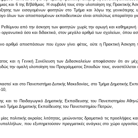
μιας και 6 της Β/βάθμιας. Η συμβολή τους στην υλοποίηση της Πρακτικής Άσ
αύξησης των εισαγομένων φοιτητών στο Τμήμα και λόγω της γενικότερης
έργο όλων των αποσπασμένων εκπαιδευτικών είναι απολύτως απαραίτητο για
εθύμνου από την άσκηση των φοιτητών χωρίς την αρωγή και καθημερινή 
οργανωτικά όσο και διδακτικά, στον μεγάλο αριθμό των σχολείων, όπου ασκο
 αριθμό αποσπάσεων που έχουν γίνει φέτος, ούτε η Πρακτική Άσκηση τω
ς και η Γενική Συνέλευση των Διδασκαλείων αποφάσισαν ότι αν μέχρι 
ιωδώς την ομαλή υλοποίηση του Προγράμματος Σπουδών τους, αναστέλλεται η
στεί και στο Πανεπιστήμιο Δυτικής Μακεδονίας, στο Τμήμα Δημοτικής Εκπ
-10,
σης και το Παιδαγωγικό Δημοτικής Εκπαίδευσης του Πανεπιστημίου Αθηνώ
ικό Τμήμα Δημοτικής Εκπαίδευσης του Πανεπιστημίου Πατρών,
 μίας πολιτικής ακραίας λιτότητας, μειώνοντας δραματικά τις προσλήψεις κα
αλλήλων, που εξυπηρετούσαν πραγματικές ανάγκες στο χώρο εργασίας το