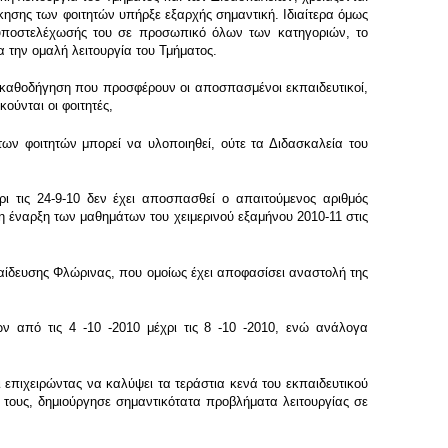
κησης των φοιτητών υπήρξε εξαρχής σημαντική. Ιδιαίτερα όμως
 υποστελέχωσής του σε προσωπικό όλων των κατηγοριών, το
 την ομαλή λειτουργία του Τμήματος.
καθοδήγηση που προσφέρουν οι αποσπασμένοι εκπαιδευτικοί,
ύνται οι φοιτητές,
ν φοιτητών μπορεί να υλοποιηθεί, ούτε τα Διδασκαλεία του
τις 24-9-10 δεν έχει αποσπασθεί ο απαιτούμενος αριθμός
 έναρξη των μαθημάτων του χειμερινού εξαμήνου 2010-11 στις
αίδευσης Φλώρινας, που ομοίως έχει αποφασίσει αναστολή της
ν από τις 4 -10 -2010 μέχρι τις 8 -10 -2010, ενώ ανάλογα
ι επιχειρώντας να καλύψει τα τεράστια κενά του εκπαιδευτικού
υς, δημιούργησε σημαντικότατα προβλήματα λειτουργίας σε