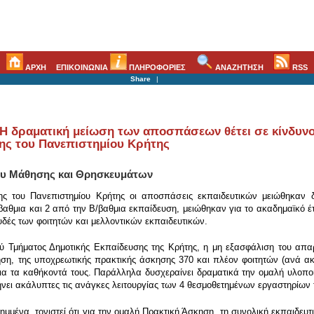
ΑΡΧΗ
ΕΠΙΚΟΙΝΩΝΙΑ
ΠΛΗΡΟΦΟΡΙΕΣ
ΑΝΑΖΗΤΗΣΗ
RSS
Share
|
Η δραματική μείωση των αποσπάσεων θέτει σε κίνδυνο 
ης του Πανεπιστημίου Κρήτης
ίου Μάθησης και Θρησκευμάτων
ς του Πανεπιστημίου Κρήτης οι αποσπάσεις εκπαιδευτικών μειώθηκαν δ
αθμια και 2 από την Β/βαθμια εκπαίδευση, μειώθηκαν για το ακαδημαϊκό έτ
δές των φοιτητών και μελλοντικών εκπαιδευτικών.
 Τμήματος Δημοτικής Εκπαίδευσης της Κρήτης, η μη εξασφάλιση του απα
η, της υποχρεωτικής πρακτικής άσκησης 370 και πλέον φοιτητών (ανά ακα
ια τα καθήκοντά τους. Παράλληλα δυσχεραίνει δραματικά την ομαλή υλοπ
νει ακάλυπτες τις ανάγκες λειτουργίας των 4 θεσμοθετημένων εργαστηρίων 
ημμένα τονιστεί ότι για την ομαλή Πρακτική Άσκηση, τη συνολική εκπαιδευτι