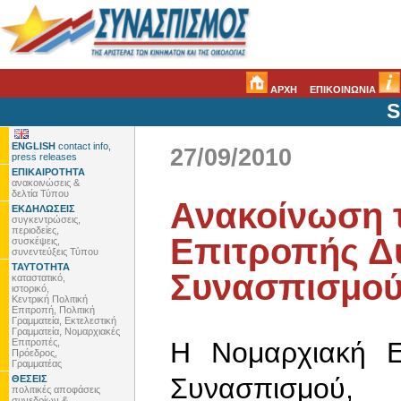
ΑΡΧΗ
ΕΠΙΚΟΙΝΩΝΙΑ
S
ENGLISH
contact info,
27/09/2010
press releases
ΕΠΙΚΑΙΡΟΤΗΤΑ
ανακοινώσεις &
δελτία Τύπου
Ανακοίνωση 
ΕΚΔΗΛΩΣΕΙΣ
συγκεντρώσεις,
περιοδείες,
Επιτροπής Δυ
συσκέψεις,
συνεντεύξεις Τύπου
ΤΑΥΤΟΤΗΤΑ
Συνασπισμο
καταστατικό,
ιστορικό,
Κεντρική Πολιτική
Επιτροπή, Πολιτική
Γραμματεία, Εκτελεστική
Γραμματεία, Νομαρχιακές
Επιτροπές,
Η Νομαρχιακή Ε
Πρόεδρος,
Γραμματέας
Συνασπισμού,
ΘΕΣΕΙΣ
πολιτικές αποφάσεις
συνεδρίων &