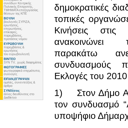
συνόδων Κεντρικής
δημοκρατικές δια
Πολιτικής Επιτροπής,
ΤΜΗΜΑΤΑ επεξεργασίας
θέσεων της ΚΠΕ
τοπικές οργανώσε
ΒΟΥΛΗ
βουλευτές ΣΥΡΙΖΑ,
ερωτήσεις,
Κινήσεις στις 
επερωτήσεις,
επίκαιρες,
παρεμβάσεις,
ανακοινώνει τ
προτάσεις νόμου
ΕΥΡΩΒΟΥΛΗ
παρεμβάσεις &
παρακάτω ανεξ
ερωτήσεις
του ευρωβουλευτή
ΒΙΝΤΕΟ
συνδυασμούς που
SYN TV.. χωρίς διαφημίσεις
ΦΩΤΟΓΡΑΦΙΕΣ
φωτογραφικά στιγμιότυπα,
Εκλογές του 2010
συλλογές
ΕΙΠΑΝ,ΕΓΡΑΨΑΝ
ομιλίες, συνεντεύξεις &
άρθρα
1) Στον Δήμο Α
ΣΥΝδέσεις
άλλες διευθύνσεις στο
Διαδίκτυο
τον συνδυασμό “
υποψήφιο Δήμαρχ