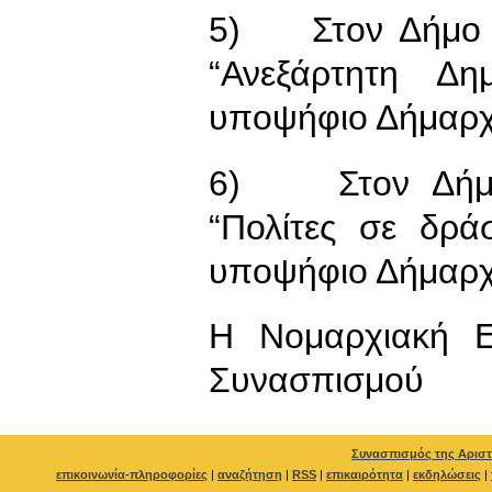
5) Στον Δήμο Π
“Ανεξάρτητη Δη
υποψήφιο Δήμαρχ
6) Στον Δήμο 
“Πολίτες σε δρά
υποψήφιο Δήμαρχ
Η Νομαρχιακή Ε
Συνασπισμού
Συνασπισμός της Αριστ
επικοινωνία-πληροφορίες
|
αναζήτηση
|
RSS
|
επικαιρότητα
|
εκδηλώσεις
|