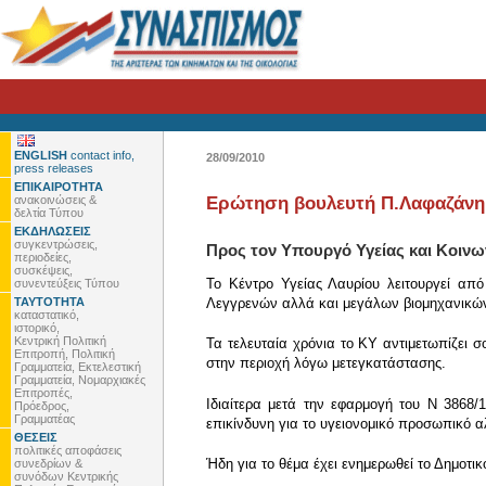
ENGLISH
contact info,
28/09/2010
press releases
ΕΠΙΚΑΙΡΟΤΗΤΑ
ανακοινώσεις &
Ερώτηση βουλευτή Π.Λαφαζάνη: 
δελτία Τύπου
ΕΚΔΗΛΩΣΕΙΣ
συγκεντρώσεις,
Προς τον Υπουργό Υγείας και Κοινω
περιοδείες,
συσκέψεις,
Το Κέντρο Υγείας Λαυρίου λειτουργεί από
συνεντεύξεις Τύπου
ΤΑΥΤΟΤΗΤΑ
Λεγγρενών αλλά και μεγάλων βιομηχανικώ
καταστατικό,
ιστορικό,
Κεντρική Πολιτική
Τα τελευταία χρόνια το ΚΥ αντιμετωπίζει 
Επιτροπή, Πολιτική
στην περιοχή λόγω μετεγκατάστασης.
Γραμματεία, Εκτελεστική
Γραμματεία, Νομαρχιακές
Επιτροπές,
Ιδιαίτερα μετά την εφαρμογή του Ν 3868
Πρόεδρος,
Γραμματέας
επικίνδυνη για το υγειονομικό προσωπικό α
ΘΕΣΕΙΣ
πολιτικές αποφάσεις
Ήδη για το θέμα έχει ενημερωθεί το Δημοτικό
συνεδρίων &
συνόδων Κεντρικής