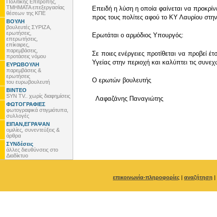
Πολιτικής Επιτροπής,
ΤΜΗΜΑΤΑ επεξεργασίας
Επειδή η λύση η οποία φαίνεται να προκρίν
θέσεων της ΚΠΕ
προς τους πολίτες αφού το ΚΥ Λαυρίου στην
ΒΟΥΛΗ
βουλευτές ΣΥΡΙΖΑ,
ερωτήσεις,
Ερωτάται ο αρμόδιος Υπουργός:
επερωτήσεις,
επίκαιρες,
παρεμβάσεις,
Σε ποιες ενέργειες προτίθεται να προβεί έ
προτάσεις νόμου
Υγείας στην περιοχή και καλύπτει τις συνεχ
ΕΥΡΩΒΟΥΛΗ
παρεμβάσεις &
ερωτήσεις
Ο ερωτών βουλευτής
του ευρωβουλευτή
ΒΙΝΤΕΟ
SYN TV.. χωρίς διαφημίσεις
Λαφαζάνης Παναγιώτης
ΦΩΤΟΓΡΑΦΙΕΣ
φωτογραφικά στιγμιότυπα,
συλλογές
ΕΙΠΑΝ,ΕΓΡΑΨΑΝ
ομιλίες, συνεντεύξεις &
άρθρα
ΣΥΝδέσεις
άλλες διευθύνσεις στο
Διαδίκτυο
επικοινωνία-πληροφορίες
|
αναζήτηση
|