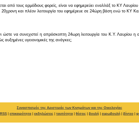
εται από τους αρμόδιους φορείς, είναι να εφημερεύει εναλλάξ το ΚΥ Λαυρίο
 20χρονη και πλέον λειτουργία του εφημέρευε σε 24ώρη βάση ενώ το ΚΥ Καλ
τσι ώστε να συνεχιστεί η απρόσκοπτη 24ωρη λειτουργία του Κ.Υ. Λαυρίου η
ώς αυξημένες υγειονομικές της ανάγκες;
Συνασπισμός της Αριστεράς των Κινημάτων και της Οικολογίας
RSS
|
επικαιρότητα
|
εκδηλώσεις
|
ταυτότητα
|
θέσεις
|
βουλή
|
ευρωβουλή
|
βίντεο
|
φ