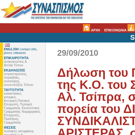
ΑΡΧΗ
ΕΠΙΚΟΙΝΩΝΙΑ
S
ENGLISH
contact info,
29/09/2010
press releases
ΕΠΙΚΑΙΡΟΤΗΤΑ
ανακοινώσεις &
δελτία Τύπου
Δήλωση του 
ΕΚΔΗΛΩΣΕΙΣ
συγκεντρώσεις,
περιοδείες,
της Κ.Ο. του 
συσκέψεις,
συνεντεύξεις Τύπου
ΤΑΥΤΟΤΗΤΑ
Αλ. Τσίπρα, 
καταστατικό,
ιστορικό,
Κεντρική Πολιτική
πορεία του 
Επιτροπή, Πολιτική
Γραμματεία, Εκτελεστική
Γραμματεία, Νομαρχιακές
Επιτροπές,
ΣΥΝΔΙΚΑΛΙΣ
Πρόεδρος,
Γραμματέας
ΘΕΣΕΙΣ
ΑΡΙΣΤΕΡΑΣ, σ
πολιτικές αποφάσεις
συνεδρίων &