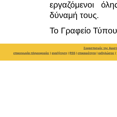
εργαζόμενοι όλ
δύναμή τους.
To Γραφείο Τύπο
Συνασπισμός της Αριστ
επικοινωνία-πληροφορίες
|
αναζήτηση
|
RSS
|
επικαιρότητα
|
εκδηλώσεις
|