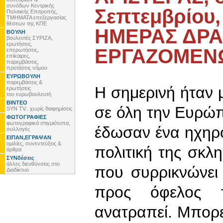
συνόδων Κεντρικής
Σεπτεμβρίο
Πολιτικής Επιτροπής,
ΤΜΗΜΑΤΑ επεξεργασίας
θέσεων της ΚΠΕ
ΗΜΕΡΑΣ ΔΡΑ
ΒΟΥΛΗ
βουλευτές ΣΥΡΙΖΑ,
ερωτήσεις,
ΕΡΓΑΖΟΜΕΝ
επερωτήσεις,
επίκαιρες,
παρεμβάσεις,
προτάσεις νόμου
ΕΥΡΩΒΟΥΛΗ
παρεμβάσεις &
Η σημερινή ήταν μ
ερωτήσεις
του ευρωβουλευτή
ΒΙΝΤΕΟ
σε όλη την Ευρώπ
SYN TV.. χωρίς διαφημίσεις
ΦΩΤΟΓΡΑΦΙΕΣ
φωτογραφικά στιγμιότυπα,
έδωσαν ένα ηχηρό
συλλογές
ΕΙΠΑΝ,ΕΓΡΑΨΑΝ
ομιλίες, συνεντεύξεις &
πολιτική της σκλη
άρθρα
ΣΥΝδέσεις
άλλες διευθύνσεις στο
που συρρικνώνει
Διαδίκτυο
προς όφελος τ
ανατραπεί. Μπορεί