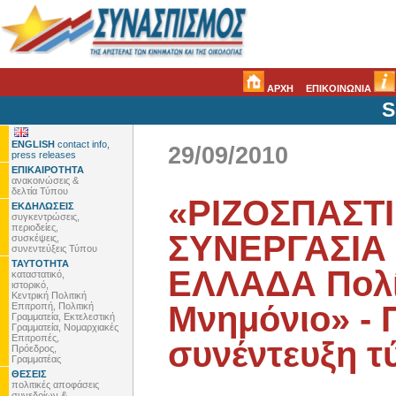
ΑΡΧΗ
ΕΠΙΚΟΙΝΩΝΙΑ
S
ENGLISH
contact info,
29/09/2010
press releases
ΕΠΙΚΑΙΡΟΤΗΤΑ
ανακοινώσεις &
δελτία Τύπου
«ΡΙΖΟΣΠΑΣΤΙ
ΕΚΔΗΛΩΣΕΙΣ
συγκεντρώσεις,
περιοδείες,
ΣΥΝΕΡΓΑΣΙΑ 
συσκέψεις,
συνεντεύξεις Τύπου
ΤΑΥΤΟΤΗΤΑ
ΕΛΛΑΔΑ Πολί
καταστατικό,
ιστορικό,
Κεντρική Πολιτική
Μνημόνιο» -
Επιτροπή, Πολιτική
Γραμματεία, Εκτελεστική
Γραμματεία, Νομαρχιακές
Επιτροπές,
συνέντευξη τ
Πρόεδρος,
Γραμματέας
ΘΕΣΕΙΣ
πολιτικές αποφάσεις
συνεδρίων &