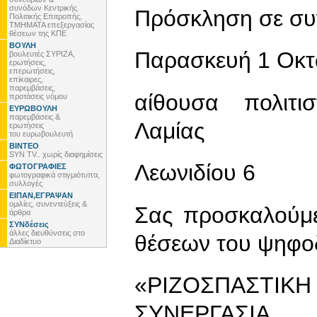
συνόδων Κεντρικής
Πρόσκληση σε συ
Πολιτικής Επιτροπής,
ΤΜΗΜΑΤΑ επεξεργασίας
θέσεων της ΚΠΕ
ΒΟΥΛΗ
Παρασκευή 1 Οκτ
βουλευτές ΣΥΡΙΖΑ,
ερωτήσεις,
επερωτήσεις,
επίκαιρες,
παρεμβάσεις,
αίθουσα πολιτι
προτάσεις νόμου
ΕΥΡΩΒΟΥΛΗ
παρεμβάσεις &
Λαμίας
ερωτήσεις
του ευρωβουλευτή
ΒΙΝΤΕΟ
SYN TV.. χωρίς διαφημίσεις
Λεωνιδίου 6
ΦΩΤΟΓΡΑΦΙΕΣ
φωτογραφικά στιγμιότυπα,
συλλογές
ΕΙΠΑΝ,ΕΓΡΑΨΑΝ
ομιλίες, συνεντεύξεις &
Σας προσκαλούμ
άρθρα
ΣΥΝδέσεις
άλλες διευθύνσεις στο
θέσεων του ψηφοδ
Διαδίκτυο
«ΡΙΖΟΣΠΑΣΤ
ΣΥΝΕΡΓΑΣΙΑ