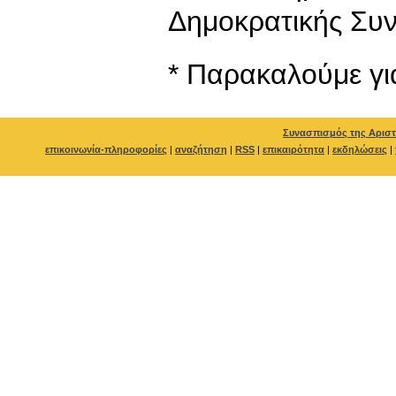
Δημοκρατικής Συ
* Παρακαλούμε γι
Συνασπισμός της Αριστ
επικοινωνία-πληροφορίες
|
αναζήτηση
|
RSS
|
επικαιρότητα
|
εκδηλώσεις
|