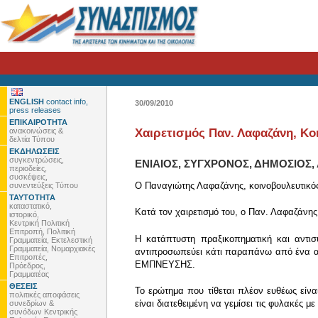
ENGLISH
contact info,
30/09/2010
press releases
ΕΠΙΚΑΙΡΟΤΗΤΑ
ανακοινώσεις &
Χαιρετισμός Παν. Λαφαζάνη, Κ
δελτία Τύπου
ΕΚΔΗΛΩΣΕΙΣ
συγκεντρώσεις,
ΕΝΙΑΙΟΣ, ΣΥΓΧΡΟΝΟΣ, ΔΗΜΟΣΙΟΣ
περιοδείες,
συσκέψεις,
Ο Παναγιώτης Λαφαζάνης, κοινοβουλευτικό
συνεντεύξεις Τύπου
ΤΑΥΤΟΤΗΤΑ
καταστατικό,
Κατά τον χαιρετισμό του, ο Παν. Λαφαζάνης,
ιστορικό,
Κεντρική Πολιτική
Επιτροπή, Πολιτική
Η κατάπτυστη πραξικοπηματική και αντι
Γραμματεία, Εκτελεστική
Γραμματεία, Νομαρχιακές
αντιπροσωπεύει κάτι παραπάνω από 
Επιτροπές,
ΕΜΠΝΕΥΣΗΣ.
Πρόεδρος,
Γραμματέας
ΘΕΣΕΙΣ
Το ερώτημα που τίθεται πλέον ευθέως είναι
πολιτικές αποφάσεις
είναι διατεθειμένη να γεμίσει τις φυλακές μ
συνεδρίων &
συνόδων Κεντρικής