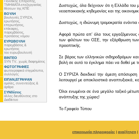
Πολιτικής Επιτροπής,
ΤΜΗΜΑΤΑ επεξεργασίας
Δυστυχώς, όλα δείχνουν ότι η Ελλάδα του 
θέσεων της ΚΠΕ
νεοαποικιακής κηδεμονίας και της οικονο
ΒΟΥΛΗ
βουλευτές ΣΥΡΙΖΑ,
ερωτήσεις,
Δυστυχώς, η ιδιώνυμη τρομοκρατία ενάντια
επερωτήσεις,
επίκαιρες,
παρεμβάσεις,
Αφορά πρώτα απʼ όλα τους εργαζόμενους σ
προτάσεις νόμου
των φιλέτων του ΟΣΕ, την εξάρθρωση των
ΕΥΡΩΒΟΥΛΗ
παρεμβάσεις &
προοπτικής.
ερωτήσεις
του ευρωβουλευτή
Σε βάρος των ελληνικών σιδηροδρόμων και 
ΒΙΝΤΕΟ
SYN TV.. χωρίς διαφημίσεις
βολή σε αυτό το έγκλημα πάει να δοθεί με
ΦΩΤΟΓΡΑΦΙΕΣ
φωτογραφικά στιγμιότυπα,
Ο ΣΥΡΙΖΑ διεκδικεί την άμεση απόσυρση 
συλλογές
ΕΙΠΑΝ,ΕΓΡΑΨΑΝ
λειτουργεί με αποκλειστικά αναπτυξιακά, κο
ομιλίες, συνεντεύξεις &
άρθρα
Όλοι ενωμένοι σε ένα μεγάλο ταξικό μέτω
ΣΥΝδέσεις
άλλες διευθύνσεις στο
ανάπτυξης της χώρας!
Διαδίκτυο
To Γραφείο Τύπου
επικοινωνία-πληροφορίες
|
αναζήτηση
|