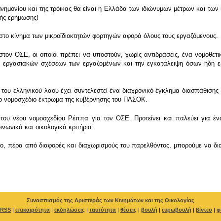
μνημονίου και της τρόικας θα είναι η Ελλάδα των ιδιώνυμων μέτρων και τω
μικής ερήμωσης!
 στο κίνημα των μικροϊδιοκτητών φορτηγών αφορά όλους τους εργαζόμενους.
τον ΟΣΕ, οι οποίοι πρέπει να υποστούν, χωρίς αντιδράσεις, ένα νομοθετ
 εργασιακών σχέσεων των εργαζομένων και την εγκατάλειψη όσων ήδη ερ
του ελληνικού λαού έχει συντελεστεί ένα διαχρονικό έγκλημα διασπάθισης 
 το νομοσχέδιο έκτρωμα της κυβέρνησης του ΠΑΣΟΚ.
του νέου νομοσχεδίου Ρέππα για τον ΟΣΕ. Προτείνει και παλεύει για έ
ινωνικά και οικολογικά κριτήρια.
πο, πέρα από διαφορές και διαχωρισμούς του παρελθόντος, μπορούμε να δ
Συνασπισμός της Αριστεράς των Κινημάτων και της Οικολογίας
RSS
|
επικαιρότητα
|
εκδηλώσεις
|
ταυτότητα
|
θέσεις
|
βουλή
|
ευρωβουλή
|
βίντεο
|
φ