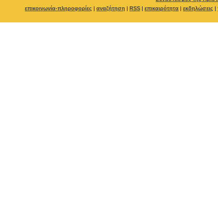
επικοινωνία-πληροφορίες
|
αναζήτηση
|
RSS
|
επικαιρότητα
|
εκδηλώσεις
|