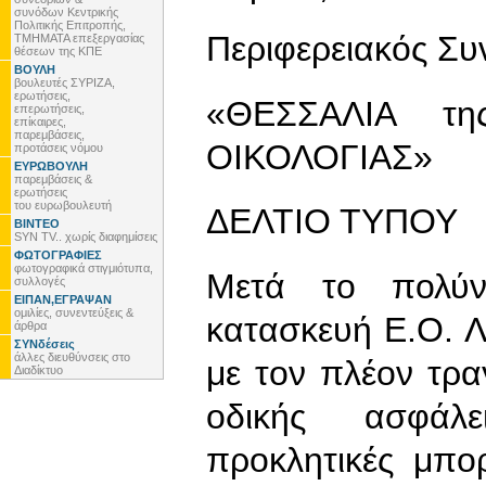
συνόδων Κεντρικής
Πολιτικής Επιτροπής,
Περιφερειακός Σ
ΤΜΗΜΑΤΑ επεξεργασίας
θέσεων της ΚΠΕ
ΒΟΥΛΗ
βουλευτές ΣΥΡΙΖΑ,
ερωτήσεις,
«ΘΕΣΣΑΛΙΑ τ
επερωτήσεις,
επίκαιρες,
παρεμβάσεις,
ΟΙΚΟΛΟΓΙΑΣ»
προτάσεις νόμου
ΕΥΡΩΒΟΥΛΗ
παρεμβάσεις &
ερωτήσεις
του ευρωβουλευτή
ΔΕΛΤΙΟ ΤΥΠΟΥ
ΒΙΝΤΕΟ
SYN TV.. χωρίς διαφημίσεις
ΦΩΤΟΓΡΑΦΙΕΣ
φωτογραφικά στιγμιότυπα,
Μετά το πολύν
συλλογές
ΕΙΠΑΝ,ΕΓΡΑΨΑΝ
ομιλίες, συνεντεύξεις &
κατασκευή Ε.Ο. Λ
άρθρα
ΣΥΝδέσεις
άλλες διευθύνσεις στο
με τον πλέον τρα
Διαδίκτυο
οδικής ασφάλ
προκλητικές μπο