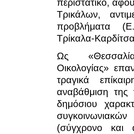
περιστατικό, αφού
Τρικάλων, αντι
προβλήματα (Ε
Τρίκαλα-Καρδίτσα
Ως «Θεσσαλία 
Οικολογίας» επα
τραγικά επίκα
αναβάθμιση της 
δημόσιου χαρακ
συγκοινωνιακώ
(σύγχρονο και 