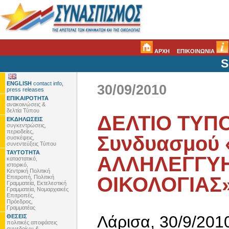
ΑΡΧΗ
ΕΠΙΚΟΙΝΩΝΙΑ
S
ENGLISH
contact info,
30/09/2010
press releases
ΕΠΙΚΑΙΡΟΤΗΤΑ
ανακοινώσεις &
δελτία Τύπου
ΔΕΛΤΙΟ ΤΥΠΟ
ΕΚΔΗΛΩΣΕΙΣ
συγκεντρώσεις,
περιοδείες,
Συνδυασμού 
συσκέψεις,
συνεντεύξεις Τύπου
ΤΑΥΤΟΤΗΤΑ
ΑΛΛΗΛΕΓΓΥΗΣ
καταστατικό,
ιστορικό,
Κεντρική Πολιτική
ΟΙΚΟΛΟΓΙΑΣ
Επιτροπή, Πολιτική
Γραμματεία, Εκτελεστική
Γραμματεία, Νομαρχιακές
Επιτροπές,
Πρόεδρος,
Γραμματέας
Λάρισα, 30/9/201
ΘΕΣΕΙΣ
πολιτικές αποφάσεις
συνεδρίων &