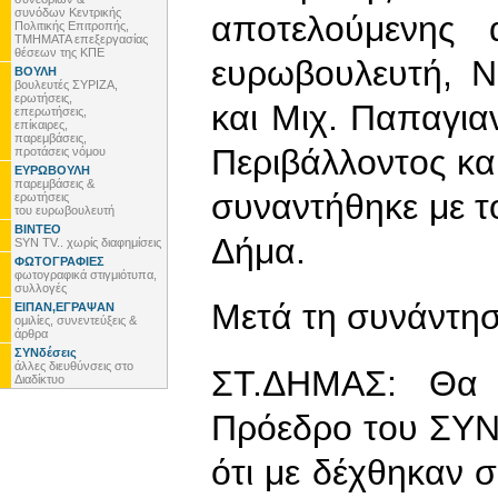
συνόδων Κεντρικής
αποτελούμενης
Πολιτικής Επιτροπής,
ΤΜΗΜΑΤΑ επεξεργασίας
θέσεων της ΚΠΕ
ευρωβουλευτή, Ν
ΒΟΥΛΗ
βουλευτές ΣΥΡΙΖΑ,
ερωτήσεις,
και Μιχ. Παπαγια
επερωτήσεις,
επίκαιρες,
παρεμβάσεις,
Περιβάλλοντος κα
προτάσεις νόμου
ΕΥΡΩΒΟΥΛΗ
παρεμβάσεις &
συναντήθηκε με τ
ερωτήσεις
του ευρωβουλευτή
ΒΙΝΤΕΟ
Δήμα.
SYN TV.. χωρίς διαφημίσεις
ΦΩΤΟΓΡΑΦΙΕΣ
φωτογραφικά στιγμιότυπα,
συλλογές
Μετά τη συνάντησ
ΕΙΠΑΝ,ΕΓΡΑΨΑΝ
ομιλίες, συνεντεύξεις &
άρθρα
ΣΥΝδέσεις
άλλες διευθύνσεις στο
ΣΤ.ΔΗΜΑΣ
:
Θα 
Διαδίκτυο
Πρόεδρο του ΣΥΝ 
ότι με δέχθηκαν 