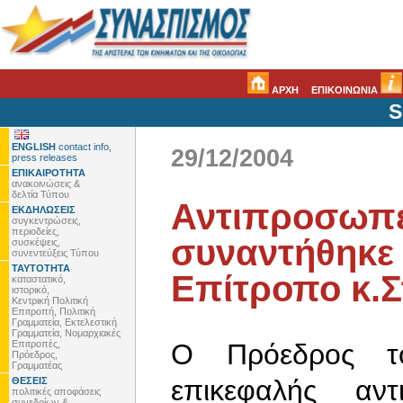
ΑΡΧΗ
ΕΠΙΚΟΙΝΩΝΙΑ
S
ENGLISH
contact info,
29/12/2004
press releases
ΕΠΙΚΑΙΡΟΤΗΤΑ
ανακοινώσεις &
δελτία Τύπου
Αντιπροσωπε
ΕΚΔΗΛΩΣΕΙΣ
συγκεντρώσεις,
περιοδείες,
συναντήθηκε 
συσκέψεις,
συνεντεύξεις Τύπου
ΤΑΥΤΟΤΗΤΑ
Επίτροπο κ.Σ
καταστατικό,
ιστορικό,
Κεντρική Πολιτική
Επιτροπή, Πολιτική
Γραμματεία, Εκτελεστική
Γραμματεία, Νομαρχιακές
Επιτροπές,
Ο Πρόεδρος τ
Πρόεδρος,
Γραμματέας
επικεφαλής αν
ΘΕΣΕΙΣ
πολιτικές αποφάσεις
συνεδρίων &