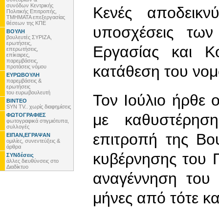
συνόδων Κεντρικής
Κενές αποδεικν
Πολιτικής Επιτροπής,
ΤΜΗΜΑΤΑ επεξεργασίας
θέσεων της ΚΠΕ
υποσχέσεις τω
ΒΟΥΛΗ
βουλευτές ΣΥΡΙΖΑ,
ερωτήσεις,
Εργασίας και Κ
επερωτήσεις,
επίκαιρες,
παρεμβάσεις,
κατάθεση του νομο
προτάσεις νόμου
ΕΥΡΩΒΟΥΛΗ
παρεμβάσεις &
ερωτήσεις
του ευρωβουλευτή
Τον Ιούλιο ήρθε 
ΒΙΝΤΕΟ
SYN TV.. χωρίς διαφημίσεις
με καθυστέρησ
ΦΩΤΟΓΡΑΦΙΕΣ
φωτογραφικά στιγμιότυπα,
συλλογές
επιτροπή της Βο
ΕΙΠΑΝ,ΕΓΡΑΨΑΝ
ομιλίες, συνεντεύξεις &
άρθρα
κυβέρνησης του 
ΣΥΝδέσεις
άλλες διευθύνσεις στο
Διαδίκτυο
αναγέννηση του 
μήνες από τότε κα