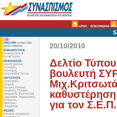
ΑΡΧΗ
ΕΠΙΚΟΙΝΩΝΙΑ
S
ENGLISH
contact info,
20/10/2010
press releases
ΕΠΙΚΑΙΡΟΤΗΤΑ
ανακοινώσεις &
δελτία Τύπου
Δελτίο Τύπου
ΕΚΔΗΛΩΣΕΙΣ
συγκεντρώσεις,
περιοδείες,
βουλευτή ΣΥΡ
συσκέψεις,
συνεντεύξεις Τύπου
ΤΑΥΤΟΤΗΤΑ
Μιχ.Κριτσωτ
καταστατικό,
ιστορικό,
Κεντρική Πολιτική
καθυστέρηση 
Επιτροπή, Πολιτική
Γραμματεία, Εκτελεστική
Γραμματεία, Νομαρχιακές
Επιτροπές,
για τον Σ.Ε.Π.
Πρόεδρος,
Γραμματέας
ΘΕΣΕΙΣ
πολιτικές αποφάσεις
συνεδρίων &