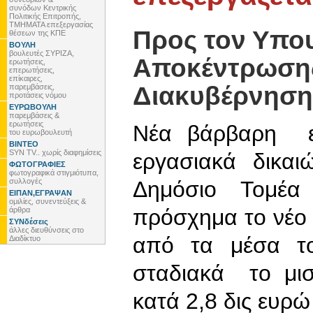
συνόδων Κεντρικής
Πολιτικής Επιτροπής,
ΤΜΗΜΑΤΑ επεξεργασίας
Προς τον Υπο
θέσεων της ΚΠΕ
ΒΟΥΛΗ
βουλευτές ΣΥΡΙΖΑ,
Αποκέντρωσης
ερωτήσεις,
επερωτήσεις,
επίκαιρες,
Διακυβέρνηση
παρεμβάσεις,
προτάσεις νόμου
ΕΥΡΩΒΟΥΛΗ
παρεμβάσεις &
ερωτήσεις
Νέα βάρβαρη επ
του ευρωβουλευτή
ΒΙΝΤΕΟ
SYN TV.. χωρίς διαφημίσεις
εργασιακά δικα
ΦΩΤΟΓΡΑΦΙΕΣ
φωτογραφικά στιγμιότυπα,
συλλογές
Δημόσιο Τομέα
ΕΙΠΑΝ,ΕΓΡΑΨΑΝ
ομιλίες, συνεντεύξεις &
πρόσχημα το νέο 
άρθρα
ΣΥΝδέσεις
άλλες διευθύνσεις στο
από τα μέσα το
Διαδίκτυο
σταδιακά το μισ
κατά 2,8 δις ευρώ