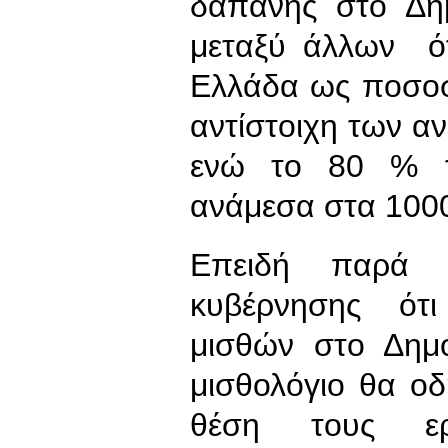
δαπάνης στο Δη
μεταξύ άλλων ότ
Ελλάδα ως ποσοσ
αντίστοιχη των α
ενώ το 80 % τ
ανάμεσα στα 1000
Επειδή παρά 
κυβέρνησης ότι
μισθών στο Δημό
μισθολόγιο θα ο
θέση τους ερ