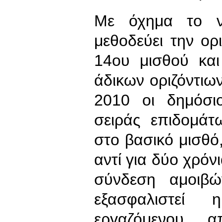
Με όχημα το ν
μεθοδεύει την ορ
14ου μισθού κα
άδικων οριζόντι
2010 οι δημόσι
σειράς επιδομάτ
στο βασικό μισθό
αντί για δύο χρόν
σύνδεση αμοιβώ
εξασφαλιστεί
εργαζόμενου α