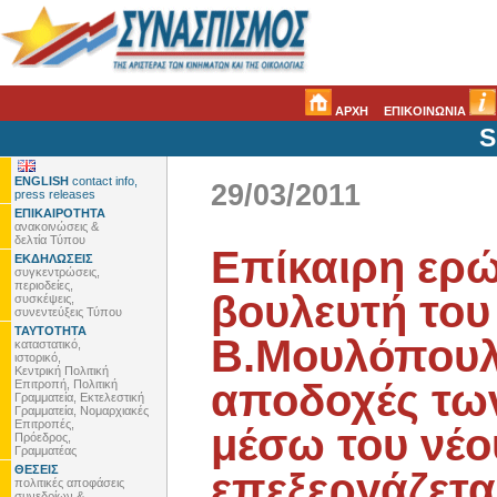
ΑΡΧΗ
ΕΠΙΚΟΙΝΩΝΙΑ
S
ENGLISH
contact info,
29/03/2011
press releases
ΕΠΙΚΑΙΡΟΤΗΤΑ
ανακοινώσεις &
δελτία Τύπου
Επίκαιρη ερ
ΕΚΔΗΛΩΣΕΙΣ
συγκεντρώσεις,
περιοδείες,
βουλευτή του
συσκέψεις,
συνεντεύξεις Τύπου
ΤΑΥΤΟΤΗΤΑ
Β.Μουλόπουλο
καταστατικό,
ιστορικό,
Κεντρική Πολιτική
αποδοχές τω
Επιτροπή, Πολιτική
Γραμματεία, Εκτελεστική
Γραμματεία, Νομαρχιακές
Επιτροπές,
μέσω του νέο
Πρόεδρος,
Γραμματέας
ΘΕΣΕΙΣ
επεξεργάζετα
πολιτικές αποφάσεις
συνεδρίων &