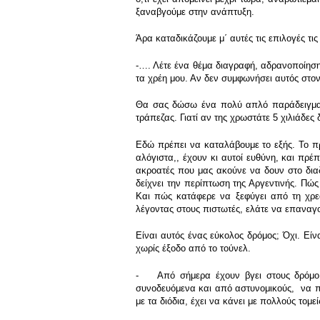
ξαναβγούμε στην ανάπτυξη.
Άρα καταδικάζουμε μ΄ αυτές τις επιλογές τι
-…. Λέτε ένα θέμα διαγραφή, αδρανοποίηση
τα χρέη μου. Αν δεν συμφωνήσει αυτός στο
Θα σας δώσω ένα πολύ απλό παράδειγμα. Α
τράπεζας. Γιατί αν της χρωστάτε 5 χιλιάδες
Εδώ πρέπει να καταλάβουμε το εξής. Το π
αλόγιστα,, έχουν κι αυτοί ευθύνη, και πρέ
ακροατές που μας ακούνε να δουν στο διαδ
δείχνει την περίπτωση της Αργεντινής. Πώς
Και πώς κατάφερε να ξεφύγει από τη χρε
λέγοντας στους πιστωτές, ελάτε να επαναγο
Είναι αυτός ένας εύκολος δρόμος; Όχι. Εί
χωρίς έξοδο από το τούνελ.
- Από σήμερα έχουν βγει στους δρόμους 
συνοδευόμενα και από αστυνομικούς, να πε
με τα διόδια, έχει να κάνει με πολλούς τομ