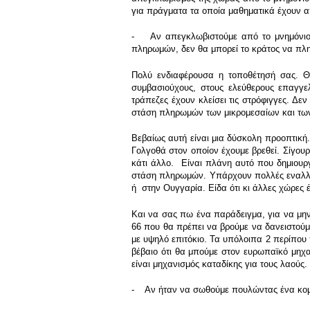
για πράγματα τα οποία μαθηματικά έχουν α
- Αν απεγκλωβιστούμε από το μνημόνιο, ω
πληρωμών, δεν θα μπορεί το κράτος να πλη
Πολύ ενδιαφέρουσα η τοποθέτησή σας. Θ
συμβασιούχους, στους ελεύθερους επαγγε
τράπεζες έχουν κλείσει τις στρόφιγγες. Δ
στάση πληρωμών των μικρομεσαίων και των 
Βεβαίως αυτή είναι μια δύσκολη προοπτική
Γολγοθά στον οποίον έχουμε βρεθεί. Σίγουρ
κάτι άλλο. Είναι πλάνη αυτό που δημιουρ
στάση πληρωμών. Υπάρχουν πολλές εναλλακτ
ή στην Ουγγαρία. Είδα ότι κι άλλες χώρες 
Και να σας πω ένα παράδειγμα, για να μην
66 που θα πρέπει να βρούμε να δανειστούμ
με υψηλό επιτόκιο. Τα υπόλοιπα 2 περίπου
βέβαιο ότι θα μπούμε στον ευρωπαϊκό μηχαν
είναι μηχανισμός καταδίκης για τους λαούς.
- Αν ήταν να σωθούμε πουλώντας ένα κομμ