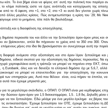
 κάτι. Το ένα βήμα είναι να φύγεις απ΄ αυτή την πολιτική που παράγει αν
ς το κλίμα πολιτικής ώστε να έχεις ανάπτυξη και κατοχύρωση της απασχ
από το -6 ύφεση, στο +1, στο +2, στο +3 -κι αυτό δεν γίνεται χωρίς τόνω
ή από άλλες μεγάλες κρίσεις. Πώς αντιμετωπίστηκε η κρίση του ΄29; Με Ne
 φύγουμε από το μνημόνιο, τότε πάλι θα βουλιάξουμε.
ανάπτυξη και η διασφάλιση της απασχόλησης.
η δημόσια περιουσία του και άλλο να την ξεπουλήσει άρον-άρον μπας και σω
α κι αν βρίσκονταν, απλά θα πήγαιναν το χρέος από τα 350 στα 300. Ότα
ς επόμενους μήνες στα ίδια θα βρισκόμασταν αν συνεχίσουμε αυτή την πορεί
η διαφορά ανάμεσα στην αξιοποίηση και στο άρον-ʽάρον ξεπούλημα και μ
α δημόσια, ειδικού σκοπού για την αξιοποίηση της δημόσιας περιουσίας; Να 
σχυρό χαρτοφυλάκιο αυτή η τράπεζα να μπορεί να πηγαίνει στην ΕΚΤ, όπως ο
η Eurobank, όλες και να δανείζει το ελληνικό δημόσιο όχι με 5,6,7, αλλά 
εξοικονομεί να μπορεί να επανεπενδύει για την απασχόληση, την κοινων
υρά των επιτηρητών μας. Αυτό που θέλουν είναι, ενώ πήραν τα έπιπλα, να
αλα αυτά που έχουμε μπροστά μας.
 για το μεγαλύτερο σκάνδαλο, ο ΟΠΑΠ. Ο ΟΠΑΠ είναι μια κερδοφόρος επιχε
την δώσουν άρον-άρον για 1,5 δισεκατομμύριο, 1,5.. 1,8 δις. Δηλαδή μέσα σ
ρα να τον ξεπουλήσει. Εδώ μιλάμε για ένα μεγάλο έγκλημα εις βάρος του ε
α τις αντικαταστήσει. Έχουμε ξεπουλήσει τον ΟΤΕ, έχουμε ξεπουλήσει τη Δ
μαι, όταν θα βγούμε απ΄ αυτή τη μεγάλη κρίση κι απ΄ αυτόν τον τυφώνα, π