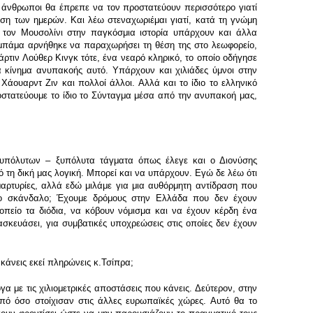
υ άνθρωποι θα έπρεπε να τον προστατεύουν περισσότερο γιατί
θεση των ημερών. Και λέω στεναχωριέμαι γιατί, κατά τη γνώμη
πό τον Μουσολίνι στην παγκόσμια ιστορία υπάρχουν και άλλα
αμπάμα αρνήθηκε να παραχωρήσει τη θέση της στο λεωφορείο,
ρτιν Λούθερ Κινγκ τότε, ένα νεαρό κληρικό, το οποίο οδήγησε
 κίνημα ανυπακοής αυτό. Υπάρχουν και χιλιάδες ύμνοι στην
Χάουαρντ Ζιν και πολλοί άλλοι. Αλλά και το ίδιο το ελληνικό
ροστατεύουμε το ίδιο το Σύνταγμα μέσα από την ανυπακοή μας,
α ξυπόλυτων – ξυπόλυτα τάγματα όπως έλεγε και ο Διονύσης
 τη δική μας λογική. Μπορεί και να υπάρχουν. Εγώ δε λέω ότι
αρτυρίες, αλλά εδώ μιλάμε για μια αυθόρμητη αντίδραση που
άλο σκάνδαλο; Έχουμε δρόμους στην Ελλάδα που δεν έχουν
οπείο τα διόδια, να κόβουν νόμισμα και να έχουν κέρδη ένα
ασκευάσει, για συμβατικές υποχρεώσεις στις οποίες δεν έχουν
 κάνεις εκεί πληρώνεις κ.Τσίπρα;
 με τις χιλιομετρικές αποστάσεις που κάνεις. Δεύτερον, στην
πό όσο στοίχισαν στις άλλες ευρωπαϊκές χώρες. Αυτό θα το