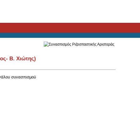
ος- B. Χιώτης)
εγάλου συνασπισμού