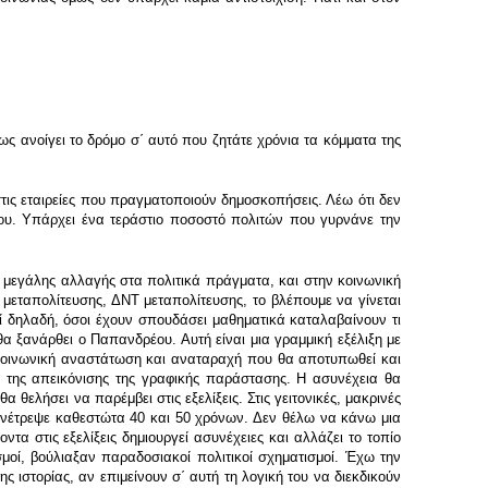
ς ανοίγει το δρόμο σ΄ αυτό που ζητάτε χρόνια τα κόμματα της
τις εταιρείες που πραγματοποιούν δημοσκοπήσεις. Λέω ότι δεν
ήφου. Υπάρχει ένα τεράστιο ποσοστό πολιτών που γυρνάνε την
 μεγάλης αλλαγής στα πολιτικά πράγματα, και στην κοινωνική
 μεταπολίτευσης, ΔΝΤ μεταπολίτευσης, το βλέπουμε να γίνεται
οί δηλαδή, όσοι έχουν σπουδάσει μαθηματικά καταλαβαίνουν τι
α ξανάρθει ο Παπανδρέου. Αυτή είναι μια γραμμική εξέλιξη με
 κοινωνική αναστάτωση και αναταραχή που θα αποτυπωθεί και
ή της απεικόνισης της γραφικής παράστασης. Η ασυνέχεια θα
θελήσει να παρέμβει στις εξελίξεις. Στις γειτονικές, μακρινές
 ανέτρεψε καθεστώτα 40 και 50 χρόνων. Δεν θέλω να κάνω μια
 στις εξελίξεις δημιουργεί ασυνέχειες και αλλάζει το τοπίο
σμοί, βούλιαξαν παραδοσιακοί πολιτικοί σχηματισμοί. Έχω την
ς ιστορίας, αν επιμείνουν σ΄ αυτή τη λογική του να διεκδικούν