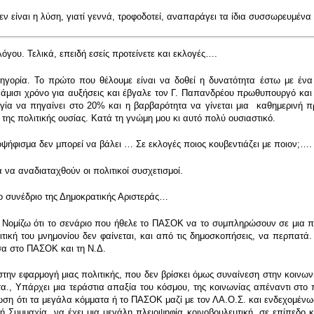
εν είναι η λύση, γιατί γεννά, τροφοδοτεί, αναπαράγει τα ίδια συσσωρευμέν
όγου. Τελικά, επειδή εσείς προτείνετε και εκλογές….
μηγορία. Το πρώτο που θέλουμε είναι να δοθεί η δυνατότητα έστω με έν
νάμισι χρόνο για αυξήσεις και έβγαλε τον Γ. Παπανδρέου πρωθυπουργό και 
ργία να πηγαίνει στο 20% και η βαρβαρότητα να γίνεται μια καθημερινή π
της πολιτικής ουσίας. Κατά τη γνώμη μου κι αυτό πολύ ουσιαστικό.
οψήφισμα δεν μπορεί να βάλει … Σε εκλογές ποιος κουβεντιάζει με ποιον;….
α να αναδιαταχθούν οι πολιτικοί συσχετισμοί.
 συνέδριο της Δημοκρατικής Αριστεράς…
ί. Νομίζω ότι το σενάριο που ήθελε το ΠΑΣΟΚ να το συμπληρώσουν σε μια π
τική του μνημονίου δεν φαίνεται, και από τις δημοσκοπήσεις, να περπατά.
α στο ΠΑΣΟΚ και τη Ν.Δ.
στην εφαρμογή μιας πολιτικής, που δεν βρίσκει όμως συναίνεση στην κοινωνί
α., Υπάρχει μια τεράστια απαξία του κόσμου, της κοινωνίας απέναντι στο π
ση ότι τα μεγάλα κόμματα ή το ΠΑΣΟΚ μαζί με τον ΛΑ.Ο.Σ. και ενδεχομένως
ή Συμμαχία, να έχει μια μεγάλη πλειοψηφία κοινοβουλευτική, σε επίπεδο κο