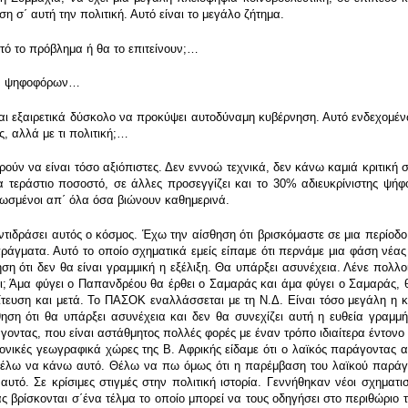
 σ΄ αυτή την πολιτική. Αυτό είναι το μεγάλο ζήτημα.
τό το πρόβλημα ή θα το επιτείνουν;…
των ψηφοφόρων…
αι εξαιρετικά δύσκολο να προκύψει αυτοδύναμη κυβέρνηση. Αυτό ενδεχομένω
, αλλά με τι πολιτική;…
ύν να είναι τόσο αξιόπιστες. Δεν εννοώ τεχνικά, δεν κάνω καμιά κριτική σ
ένα τεράστιο ποσοστό, σε άλλες προσεγγίζει και το 30% αδιευκρίνιστης ψ
γνωσμένοι απ΄ όλα όσα βιώνουν καθημερινά.
τιδράσει αυτός ο κόσμος. Έχω την αίσθηση ότι βρισκόμαστε σε μια περίοδο
πράγματα. Αυτό το οποίο σχηματικά εμείς είπαμε ότι περνάμε μια φάση νέας
ση ότι δεν θα είναι γραμμική η εξέλιξη. Θα υπάρξει ασυνέχεια. Λένε πολλ
ει; Άμα φύγει ο Παπανδρέου θα έρθει ο Σαμαράς και άμα φύγει ο Σαμαράς, θ
ίτευση και μετά. Το ΠΑΣΟΚ εναλλάσσεται με τη Ν.Δ. Είναι τόσο μεγάλη η
ηση ότι θα υπάρξει ασυνέχεια και δεν θα συνεχίζει αυτή η ευθεία γραμμ
οντας, που είναι αστάθμητος πολλές φορές με έναν τρόπο ιδιαίτερα έντονο θα 
ιτονικές γεωγραφικά χώρες της Β. Αφρικής είδαμε ότι ο λαϊκός παράγοντας
λω να κάνω αυτό. Θέλω να πω όμως ότι η παρέμβαση του λαϊκού παράγοντα
υτό. Σε κρίσιμες στιγμές στην πολιτική ιστορία. Γεννήθηκαν νέοι σχηματι
 βρίσκονται σ΄ένα τέλμα το οποίο μπορεί να τους οδηγήσει στο περιθώριο τη