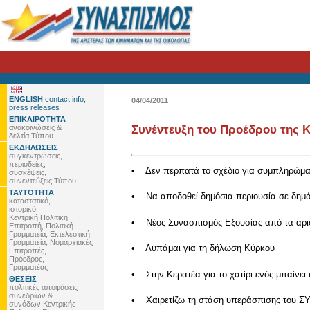
ENGLISH
contact info,
04/04/2011
press releases
ΕΠΙΚΑΙΡΟΤΗΤΑ
ανακοινώσεις &
Συνέντευξη του Προέδρου της Κ
δελτία Τύπου
ΕΚΔΗΛΩΣΕΙΣ
συγκεντρώσεις,
περιοδείες,
• Δεν περπατά το σχέδιο για συμπληρώματα
συσκέψεις,
συνεντεύξεις Τύπου
ΤΑΥΤΟΤΗΤΑ
• Να αποδοθεί δημόσια περιουσία σε δημό
καταστατικό,
ιστορικό,
Κεντρική Πολιτική
• Νέος Συνασπισμός Εξουσίας από τα αριστ
Επιτροπή, Πολιτική
Γραμματεία, Εκτελεστική
Γραμματεία, Νομαρχιακές
• Λυπάμαι για τη δήλωση Κύρκου
Επιτροπές,
Πρόεδρος,
Γραμματέας
• Στην Κερατέα για το χατίρι ενός μπαίνει
ΘΕΣΕΙΣ
πολιτικές αποφάσεις
συνεδρίων &
• Χαιρετίζω τη στάση υπεράσπισης του ΣΥΡ
συνόδων Κεντρικής