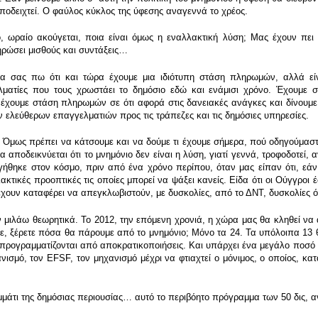
ποδειχτεί. Ο φαύλος κύκλος της ύφεσης αναγεννά το χρέος.
ραίο ακούγεται, ποια είναι όμως η εναλλακτική λύση; Μας έχουν πει οι
ρώσει μισθούς και συντάξεις…
α σας πω ότι και τώρα έχουμε μια ιδιότυπη στάση πληρωμών, αλλά ε
λματίες που τους χρωστάει το δημόσιο εδώ και ενάμισι χρόνο. Έχουμε σ
εν έχουμε στάση πληρωμών σε ότι αφορά στις δανειακές ανάγκες και δίνουμ
ελεύθερων επαγγελματιών προς τις τράπεζες και τις δημόσιες υπηρεσίες.
. Όμως πρέπει να κάτσουμε και να δούμε τι έχουμε σήμερα, πού οδηγούμαστ
α αποδεικνύεται ότι το μνημόνιο δεν είναι η λύση, γιατί γεννά, τροφοδοτε
γήθηκε στον κόσμο, πριν από ένα χρόνο περίπου, όταν μας είπαν ότι, εά
ικές προοπτικές τις οποίες μπορεί να ψάξει κανείς. Είδα ότι οι Ούγγροι 
έχουν καταφέρει να απεγκλωβιστούν, με δυσκολίες, από το ΔΝΤ, δυσκολίες 
 μιλάω θεωρητικά. Το 2012, την επόμενη χρονιά, η χώρα μας θα κληθεί να 
ε, ξέρετε πόσα θα πάρουμε από το μνημόνιο; Μόνο τα 24. Τα υπόλοιπα 13 
 προγραμματίζονται από αποκρατικοποιήσεις. Και υπάρχει ένα μεγάλο ποσό
ισμό, τον EFSF, τον μηχανισμό μέχρι να φτιαχτεί ο μόνιμος, ο οποίος, κα
άτι της δημόσιας περιουσίας… αυτό το περιβόητο πρόγραμμα των 50 δις, α