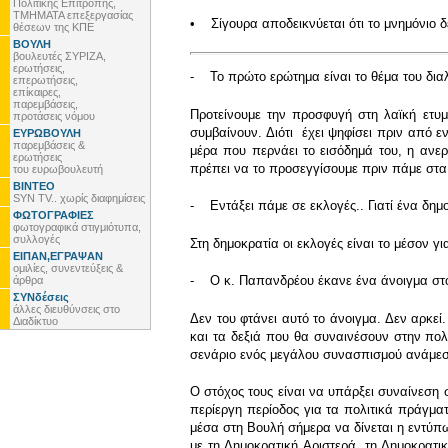
Πολιτικής Επιτροπής,
ΤΜΗΜΑΤΑ επεξεργασίας
• Σίγουρα αποδεικνύεται ότι το μνημόνιο δ
θέσεων της ΚΠΕ
ΒΟΥΛΗ
βουλευτές ΣΥΡΙΖΑ,
ερωτήσεις,
- Το πρώτο ερώτημα είναι το θέμα του διαλ
επερωτήσεις,
επίκαιρες,
παρεμβάσεις,
Προτείνουμε την προσφυγή στη λαϊκή ετυ
προτάσεις νόμου
συμβαίνουν. Διότι έχει ψηφίσει πριν από ε
ΕΥΡΩΒΟΥΛΗ
παρεμβάσεις &
μέρα που περνάει το εισόδημά του, η ανε
ερωτήσεις
πρέπει να το προσεγγίσουμε πριν πάμε στα 
του ευρωβουλευτή
ΒΙΝΤΕΟ
SYN TV.. χωρίς διαφημίσεις
- Εντάξει πάμε σε εκλογές.. Γιατί ένα δημ
ΦΩΤΟΓΡΑΦΙΕΣ
φωτογραφικά στιγμιότυπα,
συλλογές
Στη δημοκρατία οι εκλογές είναι το μέσον γι
ΕΙΠΑΝ,ΕΓΡΑΨΑΝ
ομιλίες, συνεντεύξεις &
- Ο κ. Παπανδρέου έκανε ένα άνοιγμα στο
άρθρα
ΣΥΝδέσεις
άλλες διευθύνσεις στο
Δεν του φτάνει αυτό το άνοιγμα. Δεν αρκε
Διαδίκτυο
και τα δεξιά που θα συναινέσουν στην πολι
σενάριο ενός μεγάλου συνασπισμού ανάμεσ
Ο στόχος τους είναι να υπάρξει συναίνεση 
περίεργη περίοδος για τα πολιτικά πράγματ
μέσα στη Βουλή σήμερα να δίνεται η εντύπω
με τη Δημοκρατική Αριστερά, τη Δημοκρατικ