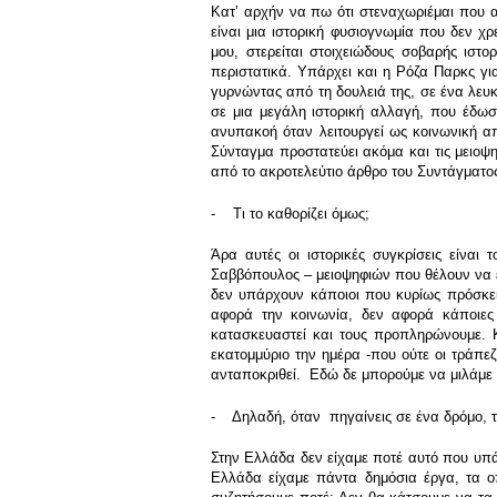
Κατʼ αρχήν να πω ότι στεναχωριέμαι που α
είναι μια ιστορική φυσιογνωμία που δεν χ
μου, στερείται στοιχειώδους σοβαρής ιστ
περιστατικά. Υπάρχει και η Ρόζα Παρκς γ
γυρνώντας από τη δουλειά της, σε ένα λευκ
σε μια μεγάλη ιστορική αλλαγή, που έδωσ
ανυπακοή όταν λειτουργεί ως κοινωνική απ
Σύνταγμα προστατεύει ακόμα και τις μειοψη
από το ακροτελεύτιο άρθρο του Συντάγματο
- Τι το καθορίζει όμως;
Άρα αυτές οι ιστορικές συγκρίσεις είναι
Σαββόπουλος – μειοψηφιών που θέλουν να ε
δεν υπάρχουν κάποιοι που κυρίως πρόσκει
αφορά την κοινωνία, δεν αφορά κάποιες
κατασκευαστεί και τους προπληρώνουμε. Κ
εκατομμύριο την ημέρα -που ούτε οι τράπε
ανταποκριθεί. Εδώ δε μπορούμε να μιλάμε μ
- Δηλαδή, όταν πηγαίνεις σε ένα δρόμο, τον
Στην Ελλάδα δεν είχαμε ποτέ αυτό που υπάρ
Ελλάδα είχαμε πάντα δημόσια έργα, τα ο