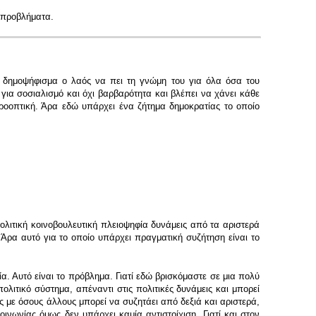
α προβλήματα.
α δημοψήφισμα ο λαός να πει τη γνώμη του για όλα όσα του
για σοσιαλισμό και όχι βαρβαρότητα και βλέπει να χάνει κάθε
ροοπτική. Άρα εδώ υπάρχει ένα ζήτημα δημοκρατίας το οποίο
ολιτική κοινοβουλευτική πλειοψηφία δυνάμεις από τα αριστερά
 Άρα αυτό για το οποίο υπάρχει πραγματική συζήτηση είναι το
α. Αυτό είναι το πρόβλημα. Γιατί εδώ βρισκόμαστε σε μια πολύ
ολιτικό σύστημα, απέναντι στις πολιτικές δυνάμεις και μπορεί
 με όσους άλλους μπορεί να συζητάει από δεξιά και αριστερά,
ινωνίας όμως δεν υπάρχει καμία αντιστοίχιση. Γιατί και στον