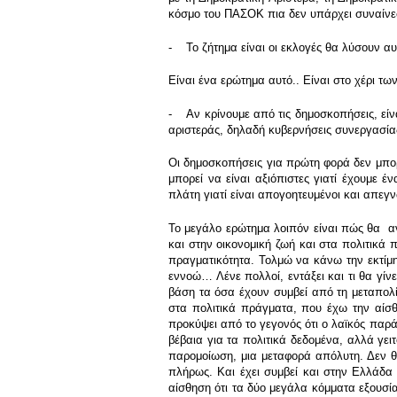
κόσμο του ΠΑΣΟΚ πια δεν υπάρχει συναίνεση
- Το ζήτημα είναι οι εκλογές θα λύσουν αυ
Είναι ένα ερώτημα αυτό.. Είναι στο χέρι 
- Αν κρίνουμε από τις δημοσκοπήσεις, είν
αριστεράς, δηλαδή κυβερνήσεις συνεργασίας
Οι δημοσκοπήσεις για πρώτη φορά δεν μπορο
μπορεί να είναι αξιόπιστες γιατί έχουμε 
πλάτη γιατί είναι απογοητευμένοι και απε
Το μεγάλο ερώτημα λοιπόν είναι πώς θα αν
και στην οικονομική ζωή και στα πολιτικά 
πραγματικότητα. Τολμώ να κάνω την εκτίμη
εννοώ… Λένε πολλοί, εντάξει και τι θα γίν
βάση τα όσα έχουν συμβεί από τη μεταπολ
στα πολιτικά πράγματα, που έχω την αίσθ
προκύψει από το γεγονός ότι ο λαϊκός παράγ
βέβαια για τα πολιτικά δεδομένα, αλλά γε
παρομοίωση, μια μεταφορά απόλυτη. Δεν θέ
πλήρως. Και έχει συμβεί και στην Ελλάδα α
αίσθηση ότι τα δύο μεγάλα κόμματα εξουσίας