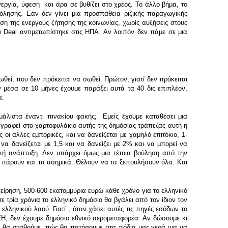
εργία, ύφεση και άρα σε βυθίζει στο χρέος. Το άλλο βήμα, το
όλησης. Εάν δεν γίνει μια προσπάθεια ριζικής παραγωγικής
ση της ενεργούς ζήτησης της κοινωνίας, χωρίς αυξήσεις στους
w Deal αντιμετωπίστηκε στις ΗΠΑ. Αν λοιπόν δεν πάμε σε μια
θεί, που δεν πρόκειται να σωθεί. Πρώτον, γιατί δεν πρόκειται
ν μέσα σε 10 μήνες έχουμε παράξει αυτά τα 40 δις επιπλέον,
α.
άλιστα έναντι πινακίου φακής; Εμείς έχουμε καταθέσει μια
εγγραφεί στο χαρτοφυλάκιο αυτής της δημόσιας τράπεζας αυτή η
ι άλλες εμπορικές, και να δανείζεται με χαμηλό επιτόκιο, 1-
να δανείζεται με 1,5 και να δανείζει με 2% και να μπορεί να
ική ανάπτυξη. Δεν υπάρχει όμως μια τέτοια βούληση από την
 πάρουν και τα ασημικά. Θέλουν να τα ξεπουλήσουν όλα. Και
ίρηση, 500-600 εκατομμύρια ευρώ κάθε χρόνο για το ελληνικό
ε τρία χρόνια το ελληνικό δημόσιο θα βγάλει από τον ίδιον τον
λληνικού λαού. Γιατί , όταν χάσει αυτές τις πηγές εσόδων το
ΕΗ, δεν έχουμε δημόσιο εθνικό αερομεταφορέα. Αν δώσουμε κι
ού θα σταθούμε, πώς θα πατήσουμε στα πόδια μας γερά για να