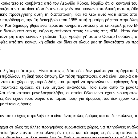
κούω τέτοιες κουβέντες από τον Λεωνίδα Κύρκο. Νομίζω ότι οι κοντινοί το
ρειάζεται να μπαίνει τόσο έντονα στην έντονη κοινωνικοπολιτική αντιπαρά
ορικής προσέγγισης αυτή τη διαπίστωση. Και τα λέω αυτό γιατί εκτός α
ια παράδειγμα, την 1η Δεκεμβρίου του 1955 αυτή η μαύρη ράφτρα στην Αλ
ό. Και δημιουργήθηκε ένα τεράστιο κίνημα ανυπακοής με επικεφαλής τον Μά
ε δικαιώματα στους μαύρους απέναντι στους λευκούς στις ΗΠΑ. Ήταν ένα
άντηση στην κοινωνική αδικία. Έχει γράψει γιʼ αυτό ο Όσκαρ Γουάιλντ, ο 
φίες από την κοινωνική αδικία και δίνει σε όλους μας τη δυνατότητα να π
ς.
 το λιγότερο άστοχες. Είναι άστοχες διότι εδώ δεν μιλάμε για πράγματ
πιβάλλουν τη δική τους άποψη. Εν πάση περιπτώσει, αυτά είναι μακριά από
νται στο χώρο της ακροδεξιάς, που μπορεί να οργανώνουν περίεργες διαμ
 πολιτικές ομάδες, σε ένα μεγάλο σκάνδαλο. Ποιο είναι αυτό το μεγ
αι είναι κάποιοι μεγαλοεργολάβοι, οι οποίοι θέλουν να έχουν νομισματοκ
ζες δεν έχουν τόσα λεφτά στα ταμεία τους- για δρόμους που δεν έχουν κατ
ε τέτοιους όρους.
 οποίο έχεις παραλάβει και είναι ένας καλός δρόμος και σε διευκολύνει, τι
χει σε όλες τις άλλες προηγμένες ευρωπαϊκές χώρες, να πληρώνεις ανάλογα
ποία ήταν πάντοτε κοστολογημένα τρεις και τέσσερις φορές παραπάνω α