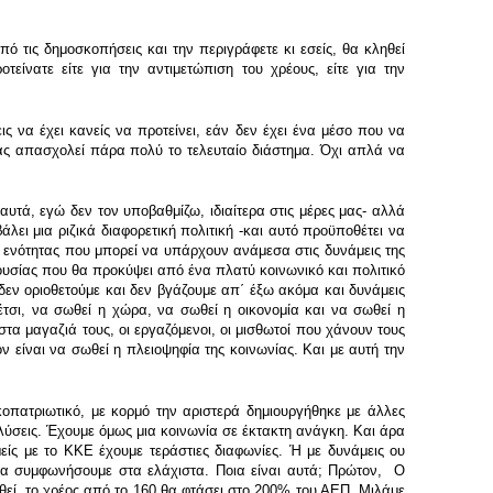
 τις δημοσκοπήσεις και την περιγράφετε κι εσείς, θα κληθεί
είνατε είτε για την αντιμετώπιση του χρέους, είτε για την
 να έχει κανείς να προτείνει, εάν δεν έχει ένα μέσο που να
 μας απασχολεί πάρα πολύ το τελευταίο διάστημα. Όχι απλά να
αυτά, εγώ δεν τον υποβαθμίζω, ιδιαίτερα στις μέρες μας- αλλά
ει μια ριζικά διαφορετική πολιτική -και αυτό προϋποθέτει να
ων ενότητας που μπορεί να υπάρχουν ανάμεσα στις δυνάμεις της
ουσίας που θα προκύψει από ένα πλατύ κοινωνικό και πολιτικό
δεν οριοθετούμε και δεν βγάζουμε απ΄ έξω ακόμα και δυνάμεις
τσι, να σωθεί η χώρα, να σωθεί η οικονομία και να σωθεί η
στα μαγαζιά τους, οι εργαζόμενοι, οι μισθωτοί που χάνουν τους
ν είναι να σωθεί η πλειοψηφία της κοινωνίας. Και με αυτή την
κοπατριωτικό, με κορμό την αριστερά δημιουργήθηκε με άλλες
λύσεις. Έχουμε όμως μια κοινωνία σε έκτακτη ανάγκη. Και άρα
είς με το ΚΚΕ έχουμε τεράστιες διαφωνίες. Ή με δυνάμεις ου
να συμφωνήσουμε στα ελάχιστα. Ποια είναι αυτά; Πρώτον, Ο
θεί, το χρέος από το 160 θα φτάσει στο 200% του ΑΕΠ. Μιλάμε