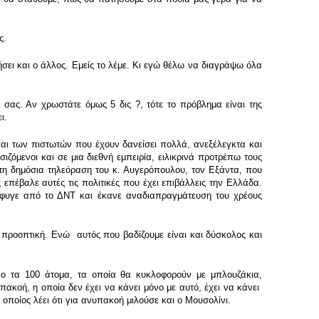
ς.
ει και ο άλλος. Εμείς το λέμε. Κι εγώ θέλω να διαγράψω όλα
σας. Αν χρωστάτε όμως 5 δις ?, τότε το πρόβλημα είναι της
ι.
αι των πιστωτών που έχουν δανείσει πολλά, ανεξέλεγκτα και
ιζόμενοι και σε μια διεθνή εμπειρία, ειλικρινά προτρέπω τους
 στη δημόσια τηλεόραση του κ. Αυγερόπουλου, τον Εξάντα, που
επέβαλε αυτές τις πολιτικές που έχει επιβάλλεις την Ελλάδα.
έφυγε από το ΔΝΤ και έκανε αναδιαπραγμάτευση του χρέους
ι προοπτική. Ενώ αυτός που βαδίζουμε είναι και δύσκολος και
νο τα 100 άτομα, τα οποία θα κυκλοφορούν με μπλουζάκια,
κοή, η οποία δεν έχει να κάνει μόνο με αυτό, έχει να κάνει
 οποίος λέει ότι για ανυπακοή μιλούσε και ο Μουσολίνι.