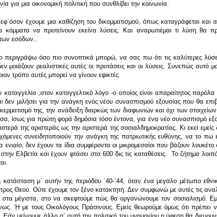
ία για μια οικονομική πολιτική που συνθλίβει την κοινωνία.
φ΄όσον έχουμε μια καθίζηση του δικομματισμού, όπως καταγράφεται και από
 κόμματα να προτείνουν εκείνα λύσεις. Και αναρωτιέμαι τι λύση θα προτ
 των εσόδων..
 περιγράψω όσο πιο συνοπτικά μπορώ, να σας πω ότι τις καλύτερες λύσεις
 δεν μοιάζουν ρεαλιστικές αυτές οι προτάσεις και οι λύσεις. Συνεπώς αυτό
ιον τρόπο αυτές μπορεί να γίνουν εφικτές.
ν καταγγελία ,στον καταγγελτικό λόγο -ο οποίος είναι απαραίτητος παρόλα 
δεν μιλήσει για την ανάγκη ενός νέου συνασπισμού εξουσίας που θα επιβάλ
ατακερματισμό της, την ανάδειξη διαρκώς των διαφωνιών και όχι των στοιχεί
ησα, ίσως για πρώτη φορά δημόσια τόσο έντονα, για ένα νέο συνασπισμό εξ
τερά της αριστεράς ως την αριστερά της σοσιαλδημοκρατίας. Κι εκεί εμείς 
χόμενες συνειδητοποιούν την ανάγκη της πατριωτικής ευθύνης, να το πω έ
α ενιαίο, δεν έχουν τα ίδια συμφέροντα οι μικρομεσαίοι που βάζουν λουκέτο 
στην Ελβετία και έχουν φτάσει στα 600 δις τις καταθέσεις. Το ζήτημα λοιπό
αι.
η κατάσταση μ΄ αυτήν της περιόδου ΄40-΄44, όταν ένα μεγάλο μέτωπο εθνι
προς Θεού. Ούτε έχουμε τον ξένο κατακτητή. Δεν συμφωνώ με αυτές τις ανα
χι στα μέγιστα, στο να σκεφτούμε πώς θα οργανώνουμε τον σοσιαλισμό. Εμ
ως. Ή με τους Οικολόγους Πράσινους. Εμείς θεωρούμε όμως ότι πρέπει 
Εάν μείνουμε άλλο σ΄ αυτή την πολιτική του μνημονίου η ύφεση θα διευρυν