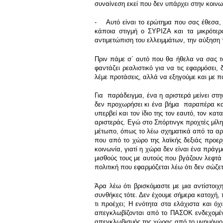
συναίνεση εκεί που δεν υπάρχει στην κοινων
- Αυτό είναι το ερώτημα που σας έθεσα, ε
κάποια στιγμή ο ΣΥΡΙΖΑ και τα μικρότερα
αντιμετώπιση του ελλειμμάτων, την αύξηση
Πριν πάμε σ΄ αυτό που θα ήθελα να σας το
φαντάζει ρεαλιστικό για να τις εφαρμόσει,
λέμε προτάσεις, αλλά να εξηγούμε και με πο
Για παράδειγμα, ένα η αριστερά μείνει στη
δεν προχωρήσει κι ένα βήμα παραπέρα και 
υπερβεί και τον ίδιο της τον εαυτό, τον κ
αριστεράς. Εγώ στο Σπόρτινγκ προχτές μίλ
μέτωπο, όπως το λέω σχηματικά από τα αρισ
που από το χώρο της λαϊκής δεξιάς προερ
κοινωνία, γιατί η χώρα δεν είναι ένα πράγμ
μισθούς τους με αυτούς που βγάζουν λεφτά 
πολιτική που εφαρμόζεται λέω ότι δεν σώζετ
Άρα λέω ότι βρισκόμαστε με μια αντίστοιχ
συνθήκες τότε. Δεν έχουμε σήμερα κατοχή, 
τι προέχει; Η ενότητα στα ελάχιστα και ό
απεγκλωβίζονται από το ΠΑΣΟΚ ενδεχομέν
απεγκλωβισμός της χώρας από το μνημόνιο. 