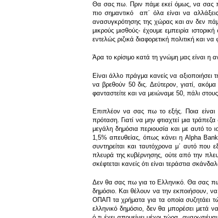
Θα σας πω. Πριν πάμε εκεί όμως, να σας πω
πιο σημαντικό απ΄ όλα είναι να αλλάξει
ανασυγκρότησης της χώρας και αν δεν πάμε 
μικρούς μισθούς- έχουμε εμπειρία ιστορικ
εντελώς ριζικά διαφορετική πολιτική και να
Άρα το κρίσιμο κατά τη γνώμη μας είναι η 
Είναι άλλο πράγμα κανείς να αξιοποιήσει τ
να βρεθούν 50 δις. Δεύτερον, γιατί, ακόμ
φανταστείτε και να μειώναμε 50, πάλι στου
Επιπλέον να σας πω το εξής. Ποια είναι 
πρόταση. Γιατί να μην φτιαχτεί μια τράπεζ
μεγάλη δημόσια περιουσία και με αυτό το ι
1,5% απευθείας, όπως κάνει η Alpha Bank, 
συντηρείται και ταυτόχρονα μ΄ αυτό που 
πλευρά της κυβέρνησης, ούτε από την πλε
σκέφτεται κανείς ότι είναι τεράστια σκάνδ
Δεν θα σας πω για το Ελληνικό. Θα σας πω
δημόσιο. Και θέλουν να την εκποιήσουν, να 
ΟΠΑΠ τα χρήματα για τα οποία συζητάει τώ
ελληνικό δημόσιο, δεν θα μπορέσει μετά ν
ό,τι έχει απομείνει μέχρι τώρα, αναρωτιέ