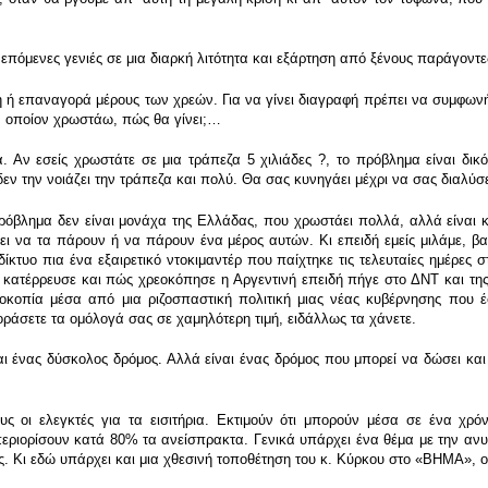
ς επόμενες γενιές σε μια διαρκή λιτότητα και εξάρτηση από ξένους παράγοντε
 ή επαναγορά μέρους των χρεών. Για να γίνει διαγραφή πρέπει να συμφωνήσ
ν οποίον χρωστάω, πώς θα γίνει;…
ν εσείς χρωστάτε σε μια τράπεζα 5 χιλιάδες ?, το πρόβλημα είναι δικό 
 δεν την νοιάζει την τράπεζα και πολύ. Θα σας κυνηγάει μέχρι να σας διαλύσε
ρόβλημα δεν είναι μονάχα της Ελλάδας, που χρωστάει πολλά, αλλά είναι κ
πει να τα πάρουν ή να πάρουν ένα μέρος αυτών. Κι επειδή εμείς μιλάμε, βασ
ίκτυο πια ένα εξαιρετικό ντοκιμαντέρ που παίχτηκε τις τελευταίες ημέρες
 κατέρρευσε και πώς χρεοκόπησε η Αργεντινή επειδή πήγε στο ΔΝΤ και της 
οκοπία μέσα από μια ριζοσπαστική πολιτική μιας νέας κυβέρνησης που 
ράσετε τα ομόλογά σας σε χαμηλότερη τιμή, ειδάλλως τα χάνετε.
ναι ένας δύσκολος δρόμος. Αλλά είναι ένας δρόμος που μπορεί να δώσει κα
οι ελεγκτές για τα εισιτήρια. Εκτιμούν ότι μπορούν μέσα σε ένα χρό
ριορίσουν κατά 80% τα ανείσπρακτα. Γενικά υπάρχει ένα θέμα με την ανυπα
είς. Κι εδώ υπάρχει και μια χθεσινή τοποθέτηση του κ. Κύρκου στο «ΒΗΜΑ», ο