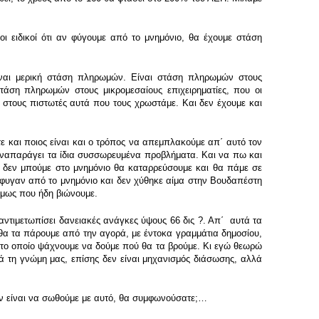
 ειδικοί ότι αν φύγουμε από το μνημόνιο, θα έχουμε στάση
ίναι μερική στάση πληρωμών. Είναι στάση πληρωμών στους
τάση πληρωμών στους μικρομεσαίους επιχειρηματίες, που οι
ε στους πιστωτές αυτά που τους χρωστάμε. Και δεν έχουμε και
ε και ποιος είναι και ο τρόπος να απεμπλακούμε απ΄ αυτό τον
ί, αναπαράγει τα ίδια συσσωρευμένα προβλήματα. Και να πω και
ν δεν μπούμε στο μνημόνιο θα καταρρεύσουμε και θα πάμε σε
έφυγαν από το μνημόνιο και δεν χύθηκε αίμα στην Βουδαπέστη
όμως που ήδη βιώνουμε.
αντιμετωπίσει δανειακές ανάγκες ύψους 66 δις ?. Απ΄ αυτά τα
θα τα πάρουμε από την αγορά, με έντοκα γραμμάτια δημοσίου,
 το οποίο ψάχνουμε να δούμε πού θα τα βρούμε. Κι εγώ θεωρώ
τά τη γνώμη μας, επίσης δεν είναι μηχανισμός διάσωσης, αλλά
ν είναι να σωθούμε με αυτό, θα συμφωνούσατε;…