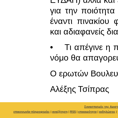
για την ποιότητ
έναντι πινακίου 
και αδιαφανείς δια
• Τι απέγινε η 
νόμο θα απαγορεύ
Ο ερωτών Βουλευ
Αλέξης Τσίπρας
Συνασπισμός της Αριστ
επικοινωνία-πληροφορίες
|
αναζήτηση
|
RSS
|
επικαιρότητα
|
εκδηλώσεις
|