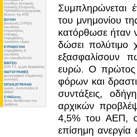
συνόδων Κεντρικής
Συμπληρώνεται 
Πολιτικής Επιτροπής,
ΤΜΗΜΑΤΑ επεξεργασίας
θέσεων της ΚΠΕ
του μνημονίου τη
ΒΟΥΛΗ
βουλευτές ΣΥΡΙΖΑ,
ερωτήσεις,
κατόρθωσε ήταν ν
επερωτήσεις,
επίκαιρες,
παρεμβάσεις,
δώσει πολύτιμο 
προτάσεις νόμου
ΕΥΡΩΒΟΥΛΗ
παρεμβάσεις &
εξασφαλίσουν π
ερωτήσεις
του ευρωβουλευτή
ΒΙΝΤΕΟ
ευρώ. Ο πρώτος
SYN TV.. χωρίς διαφημίσεις
ΦΩΤΟΓΡΑΦΙΕΣ
φωτογραφικά στιγμιότυπα,
φόρων και δραστ
συλλογές
ΕΙΠΑΝ,ΕΓΡΑΨΑΝ
ομιλίες, συνεντεύξεις &
συντάξεις, οδή
άρθρα
ΣΥΝδέσεις
άλλες διευθύνσεις στο
αρχικών προβλέψ
Διαδίκτυο
4,5% του ΑΕΠ, 
επίσημη ανεργία 