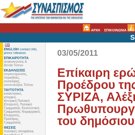
ΑΡΧΗ
ΕΠΙΚΟΙΝΩΝΙΑ
S
ENGLISH
contact info,
03/05/2011
press releases
ΕΠΙΚΑΙΡΟΤΗΤΑ
ανακοινώσεις &
δελτία Τύπου
Επίκαιρη ερ
ΕΚΔΗΛΩΣΕΙΣ
συγκεντρώσεις,
περιοδείες,
Προέδρου της
συσκέψεις,
συνεντεύξεις Τύπου
ΤΑΥΤΟΤΗΤΑ
ΣΥΡΙΖΑ, Αλέξ
καταστατικό,
ιστορικό,
Κεντρική Πολιτική
Πρωθυπουργό
Επιτροπή, Πολιτική
Γραμματεία, Εκτελεστική
Γραμματεία, Νομαρχιακές
Επιτροπές,
του δημόσιο
Πρόεδρος,
Γραμματέας
ΘΕΣΕΙΣ
πολιτικές αποφάσεις
συνεδρίων &