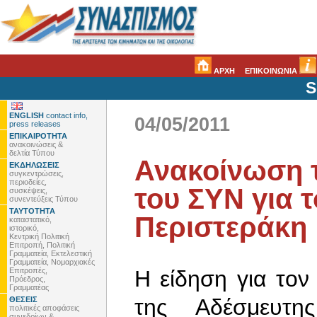
ΑΡΧΗ
ΕΠΙΚΟΙΝΩΝΙΑ
S
ENGLISH
contact info,
04/05/2011
press releases
ΕΠΙΚΑΙΡΟΤΗΤΑ
ανακοινώσεις &
δελτία Τύπου
Ανακοίνωση 
ΕΚΔΗΛΩΣΕΙΣ
συγκεντρώσεις,
περιοδείες,
του ΣΥΝ για 
συσκέψεις,
συνεντεύξεις Τύπου
ΤΑΥΤΟΤΗΤΑ
Περιστεράκη
καταστατικό,
ιστορικό,
Κεντρική Πολιτική
Επιτροπή, Πολιτική
Γραμματεία, Εκτελεστική
Γραμματεία, Νομαρχιακές
Επιτροπές,
Η είδηση για τον
Πρόεδρος,
Γραμματέας
της Αδέσμευτη
ΘΕΣΕΙΣ
πολιτικές αποφάσεις
συνεδρίων &