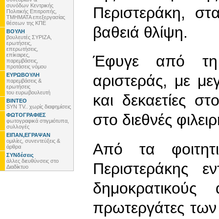
συνόδων Κεντρικής
Περιστεράκη, στ
Πολιτικής Επιτροπής,
ΤΜΗΜΑΤΑ επεξεργασίας
θέσεων της ΚΠΕ
βαθειά θλίψη.
ΒΟΥΛΗ
βουλευτές ΣΥΡΙΖΑ,
ερωτήσεις,
επερωτήσεις,
επίκαιρες,
Έφυγε από τη
παρεμβάσεις,
προτάσεις νόμου
ΕΥΡΩΒΟΥΛΗ
αριστεράς, με μ
παρεμβάσεις &
ερωτήσεις
του ευρωβουλευτή
και δεκαετίες στ
ΒΙΝΤΕΟ
SYN TV.. χωρίς διαφημίσεις
στο διεθνές φιλειρ
ΦΩΤΟΓΡΑΦΙΕΣ
φωτογραφικά στιγμιότυπα,
συλλογές
ΕΙΠΑΝ,ΕΓΡΑΨΑΝ
ομιλίες, συνεντεύξεις &
Από τα φοιτητ
άρθρα
ΣΥΝδέσεις
άλλες διευθύνσεις στο
Περιστεράκης εν
Διαδίκτυο
δημοκρατικούς
πρωτεργάτες των