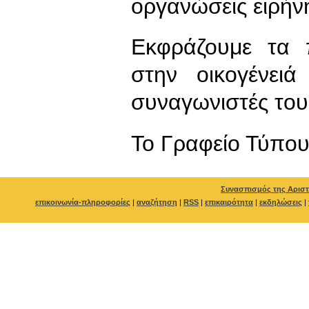
οργανώσεις ειρήν
Εκφράζουμε τα 
στην οικογένει
συναγωνιστές του 
To Γραφείο Τύπο
Συνασπισμός της Αριστ
επικοινωνία-πληροφορίες
|
αναζήτηση
|
RSS
|
επικαιρότητα
|
εκδηλώσεις
|