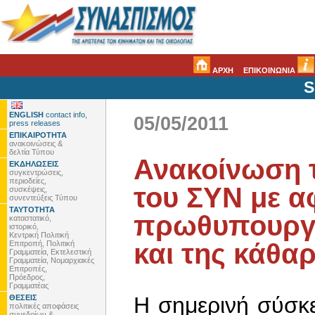
ΑΡΧΗ
ΕΠΙΚΟΙΝΩΝΙΑ
S
ENGLISH
contact info,
05/05/2011
press releases
ΕΠΙΚΑΙΡΟΤΗΤΑ
ανακοινώσεις &
δελτία Τύπου
Ανακοίνωση 
ΕΚΔΗΛΩΣΕΙΣ
συγκεντρώσεις,
περιοδείες,
του ΣΥΝ με α
συσκέψεις,
συνεντεύξεις Τύπου
ΤΑΥΤΟΤΗΤΑ
πρωθυπουργού
καταστατικό,
ιστορικό,
Κεντρική Πολιτική
και της κάθα
Επιτροπή, Πολιτική
Γραμματεία, Εκτελεστική
Γραμματεία, Νομαρχιακές
Επιτροπές,
Πρόεδρος,
Γραμματέας
Η σημερινή σύσκ
ΘΕΣΕΙΣ
πολιτικές αποφάσεις
συνεδρίων &