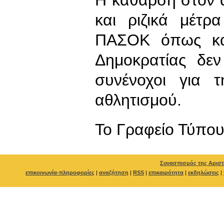
και ριζικά μέτ
ΠΑΣΟΚ όπως και
Δημοκρατίας δεν
συνένοχοι για 
αθλητισμού.
To Γραφείο Τύπο
Συνασπισμός της Αριστ
επικοινωνία-πληροφορίες
|
αναζήτηση
|
RSS
|
επικαιρότητα
|
εκδηλώσεις
|