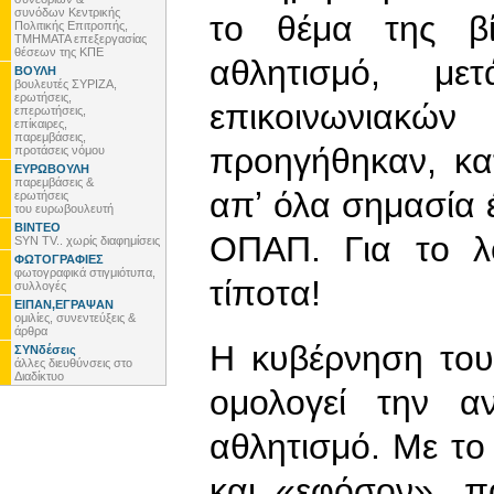
συνόδων Κεντρικής
το θέμα της β
Πολιτικής Επιτροπής,
ΤΜΗΜΑΤΑ επεξεργασίας
θέσεων της ΚΠΕ
αθλητισμό, 
ΒΟΥΛΗ
βουλευτές ΣΥΡΙΖΑ,
ερωτήσεις,
επικοινωνια
επερωτήσεις,
επίκαιρες,
παρεμβάσεις,
προηγήθηκαν, κατ
προτάσεις νόμου
ΕΥΡΩΒΟΥΛΗ
παρεμβάσεις &
απʼ όλα σημασία 
ερωτήσεις
του ευρωβουλευτή
ΒΙΝΤΕΟ
ΟΠΑΠ. Για το λ
SYN TV.. χωρίς διαφημίσεις
ΦΩΤΟΓΡΑΦΙΕΣ
φωτογραφικά στιγμιότυπα,
τίποτα!
συλλογές
ΕΙΠΑΝ,ΕΓΡΑΨΑΝ
ομιλίες, συνεντεύξεις &
άρθρα
Η κυβέρνηση το
ΣΥΝδέσεις
άλλες διευθύνσεις στο
Διαδίκτυο
ομολογεί την α
αθλητισμό. Με το
και «εφόσον», π