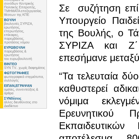
συνόδων Κεντρικής
Σε συζήτηση επί
Πολιτικής Επιτροπής,
ΤΜΗΜΑΤΑ επεξεργασίας
θέσεων της ΚΠΕ
Υπουργείο Παιδε
ΒΟΥΛΗ
βουλευτές ΣΥΡΙΖΑ,
ερωτήσεις,
της Βουλής, ο Τ
επερωτήσεις,
επίκαιρες,
παρεμβάσεις,
ΣΥΡΙΖΑ και Ζ΄
προτάσεις νόμου
ΕΥΡΩΒΟΥΛΗ
παρεμβάσεις &
επεσήμανε μεταξύ
ερωτήσεις
του ευρωβουλευτή
ΒΙΝΤΕΟ
SYN TV.. χωρίς διαφημίσεις
“Τα τελευταία δύο
ΦΩΤΟΓΡΑΦΙΕΣ
φωτογραφικά στιγμιότυπα,
συλλογές
καθυστερεί αδικ
ΕΙΠΑΝ,ΕΓΡΑΨΑΝ
ομιλίες, συνεντεύξεις &
άρθρα
νόμιμα εκλεγμ
ΣΥΝδέσεις
άλλες διευθύνσεις στο
Διαδίκτυο
Ερευνητικού 
Εκπαιδευτικών
αποτέλεσμα 80