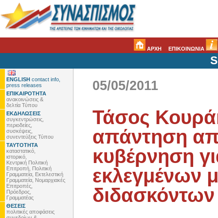
ΑΡΧΗ
ΕΠΙΚΟΙΝΩΝΙΑ
S
ENGLISH
contact info,
05/05/2011
press releases
ΕΠΙΚΑΙΡΟΤΗΤΑ
ανακοινώσεις &
δελτία Τύπου
Τάσος Κουρά
ΕΚΔΗΛΩΣΕΙΣ
συγκεντρώσεις,
περιοδείες,
απάντηση απ
συσκέψεις,
συνεντεύξεις Τύπου
ΤΑΥΤΟΤΗΤΑ
κυβέρνηση γι
καταστατικό,
ιστορικό,
Κεντρική Πολιτική
εκλεγμένων 
Επιτροπή, Πολιτική
Γραμματεία, Εκτελεστική
Γραμματεία, Νομαρχιακές
Επιτροπές,
διδασκόντων 
Πρόεδρος,
Γραμματέας
ΘΕΣΕΙΣ
πολιτικές αποφάσεις
συνεδρίων &