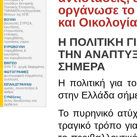
συνόδων Κεντρικής
οργάνωσε το
Πολιτικής Επιτροπής,
ΤΜΗΜΑΤΑ επεξεργασίας
θέσεων της ΚΠΕ
και Οικολογί
ΒΟΥΛΗ
βουλευτές ΣΥΡΙΖΑ,
ερωτήσεις,
επερωτήσεις,
επίκαιρες,
Η ΠΟΛΙΤΙΚΗ Γ
παρεμβάσεις,
προτάσεις νόμου
ΕΥΡΩΒΟΥΛΗ
ΤΗΝ ΑΝΑΠΤΥ
παρεμβάσεις &
ερωτήσεις
του ευρωβουλευτή
ΣΗΜΕΡΑ
ΒΙΝΤΕΟ
SYN TV.. χωρίς διαφημίσεις
ΦΩΤΟΓΡΑΦΙΕΣ
φωτογραφικά στιγμιότυπα,
συλλογές
Η πολιτική για τ
ΕΙΠΑΝ,ΕΓΡΑΨΑΝ
ομιλίες, συνεντεύξεις &
στην Ελλάδα σήμ
άρθρα
ΣΥΝδέσεις
άλλες διευθύνσεις στο
Διαδίκτυο
Το πυρηνικό ατύ
τραγικό τρόπο γι