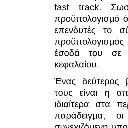
fast track. Σω
προϋπολογισμό ότ
επενδυτές το σ
προϋπολογισμός 
έσοδά του σε 
κεφαλαίου.
Ένας δεύτερος β
τους είναι η α
ιδιαίτερα στα π
παράδειγμα, ο
συνεχιζόμενη υπ