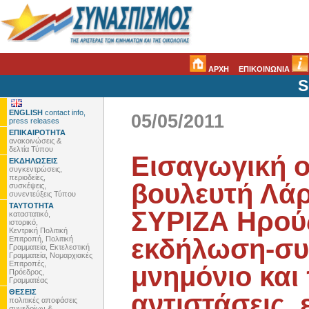
ΑΡΧΗ
ΕΠΙΚΟΙΝΩΝΙΑ
S
ENGLISH
contact info,
05/05/2011
press releases
ΕΠΙΚΑΙΡΟΤΗΤΑ
ανακοινώσεις &
δελτία Τύπου
Εισαγωγική ο
ΕΚΔΗΛΩΣΕΙΣ
συγκεντρώσεις,
περιοδείες,
βουλευτή Λάρ
συσκέψεις,
συνεντεύξεις Τύπου
ΤΑΥΤΟΤΗΤΑ
ΣΥΡΙΖΑ Ηρού
καταστατικό,
ιστορικό,
Κεντρική Πολιτική
εκδήλωση-συζ
Επιτροπή, Πολιτική
Γραμματεία, Εκτελεστική
Γραμματεία, Νομαρχιακές
Επιτροπές,
μνημόνιο και 
Πρόεδρος,
Γραμματέας
ΘΕΣΕΙΣ
αντιστάσεις,
πολιτικές αποφάσεις
συνεδρίων &